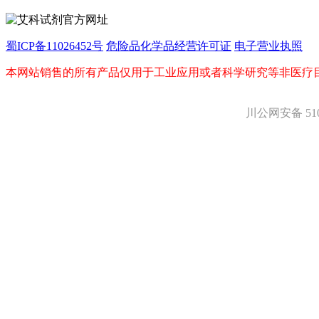
D-氨基酸
DL-氨基酸
非天然氨基酸
蜀ICP备11026452号
危险品化学品经营许可证
电子营业执照
N-甲基化氨基酸
氨基醇
本网站销售的所有产品仅用于工业应用或者科学研究等非医疗
多肽
手性产品
川公网安备 5101
培养基
稀土/稀有金属试剂
硼
钯
钌
银
铈
铱
镨
铟
镧
铼
锆
金