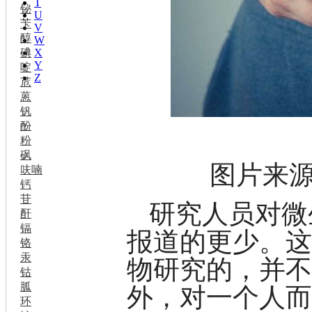
T
铋
U
苄
V
醇
W
碘
X
Y
啶
Z
苊
蒽
钒
酚
粉
砜
图片来源：C
呋喃
钙
苷
研究人员对微
酐
镉
报道的更少。
铬
汞
物研究的，并
钴
胍
外，对一个人
环