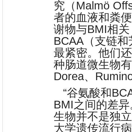
究（Malmö Off
脒
钠
者的血液和粪便
钼
萘
谢物与BMI相
铌
脲
BCAA（支链
镍
最紧密。他们
宁
铍
种肠道微生物有关
嘌呤
其它
Dorea、Rumi
铅
嗪
醛
“谷氨酸和B
炔
噻吩
BMI之间的差
筛
砷
生物并不是独立
石
试纸
大学遗传流行病学教
锶