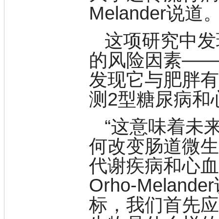
松
Melander说道
素
酸
这项研究中发
钛
钽
的风险因素—
碳
糖
发现它与肥胖有
锑
铁
测2型糖尿病和
铜
酮
烷
“这意味着未
温
肟
何改变肠道微
钨
代谢疾病和心血管
芴
烯
Orho-Mela
硒
锡
标，我们首先
锌
溴