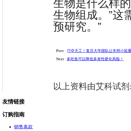
生物是什么样
盐
吲哚
生物组成。”这
油
锗
预研究。”
酯
脂
唑
材料科学
替代能源
Prev
:
巧夺天工！复旦大学团队让失明小鼠
生物材料
Next
:
多吃鱼可以降低多发性硬化风险！
金属和陶瓷科学
微米/纳米电子材
料
纳米材料
以上资料由艾科试剂:http:
有机和印刷电子学
高分子科学
分析试剂
友情链接
基准试剂
对照品
订购指南
指示剂
染料中间体
销售条款
染色剂