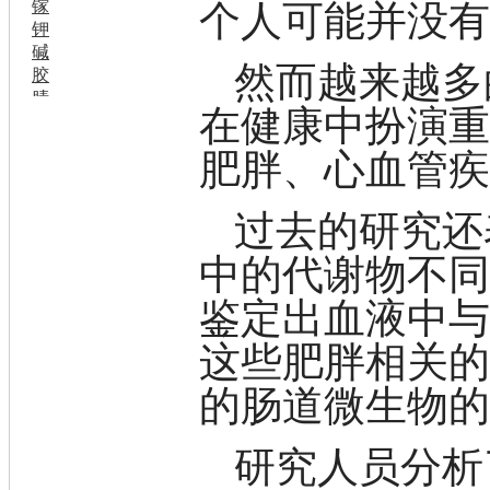
镓
个人可能并没
钾
碱
然而越来越多
胶
腈
在健康中扮演
精
肼
肥胖、心血管疾
醌
蜡
锂
过去的研究还
啉
磷
中的代谢物不
膦
鉴定出血液中
硫
铝
这些肥胖相关
氯
镁
的肠道微生物
锰
硅烷
酰氯
研究人员分析
林
醚