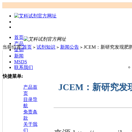
首页
产品
当前位置:
首页
试剂知识
新闻公告
JCEM：新研究发现肥
>
>
>
促销
新闻
MSDS
联系我们
快捷菜单:
JCEM：新研究
产品首
页
目录导
航
免责条
款
关于我
们