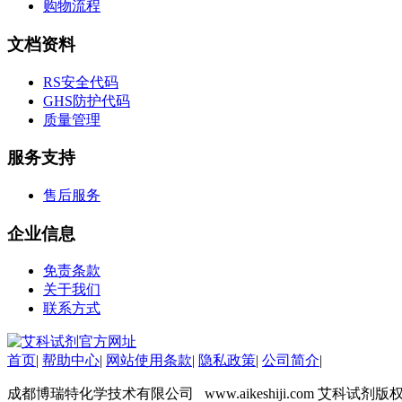
购物流程
标准品
色谱试剂
文档资料
分子筛
医药中间体
RS安全代码
天然产物
GHS防护代码
标准溶液
质量管理
生物/化学试剂
核酸
服务支持
碳水化合物
抗生素
售后服务
生物缓冲液
螯合剂/变性剂
企业信息
酶、辅酶
显色及标记试剂
免责条款
季铵盐
关于我们
L-氨基酸
联系方式
其它生化试剂
CBZ氨基酸
BOC-氨基酸
首页
|
帮助中心
|
网站使用条款
|
隐私政策
|
公司简介
|
Fmoc-氨基酸
成都博瑞特化学技术有限公司 www.aikeshiji.com 艾科试剂版
氨基酸复合盐