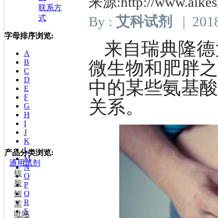
来源:http://www.aikes
联系方
式
By :
艾科试剂
| 2018
字母排序浏览:
来自瑞典隆德
A
微生物和肥胖
B
C
D
中的某些氨基
E
F
关系。
G
H
I
J
K
L
产品分类浏览:
M
通用试剂
N
铵
O
胺
P
钡
Q
R
苯
S
吡咯