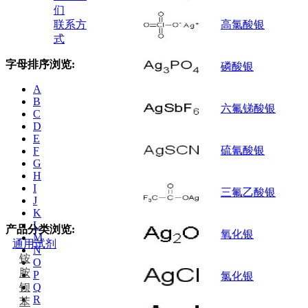
们
联系方
高氯酸银
式
字母排序浏览:
磷酸银
A
B
六氟锑酸银
C
D
E
硫氰酸银
F
G
H
I
三氟乙酸银
J
K
L
产品分类浏览:
氧化银
M
通用试剂
N
铵
O
胺
P
氯化银
钡
Q
R
苯