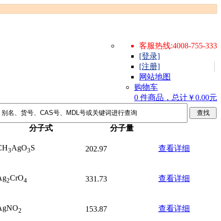
客服热线:4008-755-333
[登录]
[注册]
网站地图
购物车
0 件商品，总计￥0.00元
分子式
分子量
CH
AgO
S
查看详细
202.97
3
3
Ag
CrO
查看详细
331.73
2
4
AgNO
查看详细
153.87
2