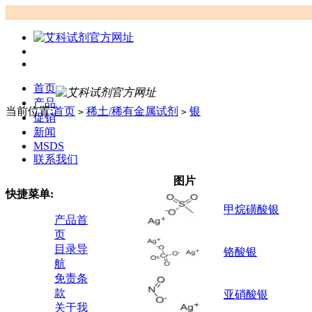
首页
产品
当前位置:
首页
稀土/稀有金属试剂
银
>
>
促销
新闻
MSDS
联系我们
图片
快捷菜单:
甲烷磺酸银
产品首
页
目录导
铬酸银
航
免责条
款
亚硝酸银
关于我