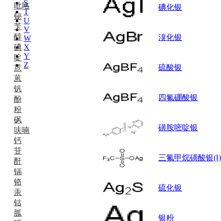
S
吡咯
碘化银
T
铋
U
苄
V
醇
溴化银
W
碘
X
Y
啶
Z
硫酸银
苊
蒽
钒
四氟硼酸银
酚
粉
砜
磺胺嘧啶银
呋喃
钙
苷
三氟甲烷磺酸银(Ⅰ)
酐
镉
铬
硫化银
汞
钴
胍
银粉