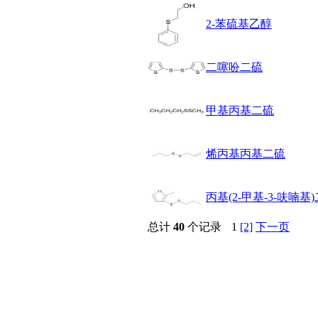
醚
2-苯硫基乙醇
脒
钠
钼
二噻吩二硫
萘
铌
脲
甲基丙基二硫
镍
宁
铍
烯丙基丙基二硫
嘌呤
其它
铅
丙基(2-甲基-3-呋喃基
嗪
醛
总计
40
个记录
1
[2]
下一页
炔
噻吩
筛
砷
石
试纸