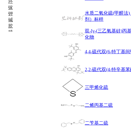
环
镓
水质二氧化硫(甲醛法)
钾
剂）标样
碱
胶
双-[γ-(三乙氧基硅)丙基
腈
化物
精
肼
醌
4,4-硫代双(6-特丁基
蜡
锂
啉
2,2-硫代双(4-特辛基苯
磷
膦
硫
三甲烯化硫
铝
氯
二烯丙基二硫
镁
锰
硅烷
二苄基二硫
酰氯
林