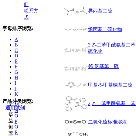
们
联系方
异丙基二硫
式
字母排序浏览:
烯丙基二硫化物
A
B
2,2'-二苯甲酰氨基二
C
硫化物
D
E
邻-氨基苯二硫
F
G
H
I
甲基-5-甲基糠基二硫
J
K
L
产品分类浏览:
2,2'-二苯甲酰氨基二
M
通用试剂
N
铵
O
胺
P
二氧化硫标准溶液
钡
Q
R
苯