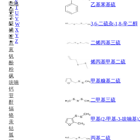
S
吡咯
乙基苯基硫
T
铋
U
苄
V
醇
3,6-二硫杂-1,8-辛二醇
W
碘
X
Y
啶
Z
二烯丙基三硫
苊
蒽
钒
烯丙基甲基二硫
酚
粉
砜
甲基糠基二硫
呋喃
钙
苷
二甲基三硫
酐
镉
铬
甲基(2-甲基-3-呋喃基
汞
钴
胍
丙基二硫