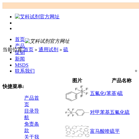
首页
产品
当前位置:
首页
通用试剂
硫
>
>
促销
新闻
MSDS
联系我们
图片
产品名称
快捷菜单:
五氟化(苯基)硫
产品首
页
目录导
对甲苯基五氟化硫
航
免责条
款
富马酸喹硫平
关于我