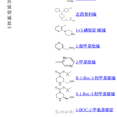
环
镓
钾
左西替利嗪
碱
胶
腈
1-(3-碘吡啶)哌嗪
精
肼
醌
2-胺甲基吡嗪
蜡
锂
啉
2-甲基吡嗪
磷
膦
硫
R-1-Boc-3-羟甲基哌嗪
铝
氯
S-1-Boc-3-羟甲基哌嗪
镁
锰
硅烷
1-BOC-2-甲氨基哌啶
酰氯
林