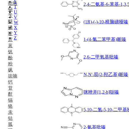
S
吡咯
2,4-二氨基-6-苯基-1,3
T
铋
U
苄
V
醇
(1R)-(-)-10-樟脑磺哑嗪
W
碘
X
Y
啶
Z
1-(4-氯二苯甲基)哌嗪
苊
蒽
钒
2,6-二甲氧基吡嗪
酚
粉
砜
N,N'-双(2-羟乙基)哌嗪
呋喃
钙
苷
咪唑并[1,2-b]哒嗪
酐
镉
铬
5,10-二氢-5,10-二甲
汞
钴
胍
2-氰基吡嗪