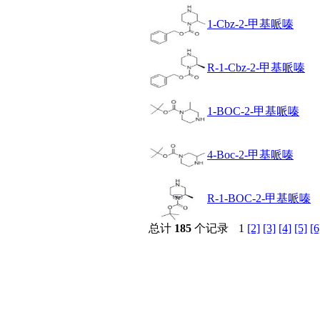
醚
1-Cbz-2-甲基哌嗪
脒
钠
钼
R-1-Cbz-2-甲基哌嗪
萘
铌
脲
1-BOC-2-甲基哌嗪
镍
宁
铍
4-Boc-2-甲基哌嗪
嘌呤
其它
铅
R-1-BOC-2-甲基哌嗪
嗪
醛
总计
185
个记录
1
[2]
[3]
[4]
[5]
[6
炔
噻吩
筛
砷
石
试纸