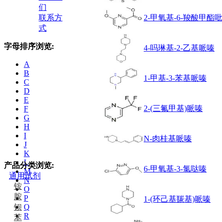
们
联系方
2-甲氧基-6-羧酸甲酯
式
字母排序浏览:
4-吗琳基-2-乙基哌嗪
A
B
1-甲基-3-苯基哌嗪
C
D
E
2-(三氟甲基)哌嗪
F
G
H
I
N-肉桂基哌嗪
J
K
L
产品分类浏览:
6-甲氧基-3-氯哒嗪
M
通用试剂
N
铵
O
胺
P
1-(环己基羰基)哌嗪
钡
Q
R
苯