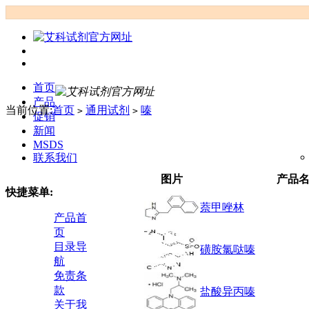
首页
产品
当前位置:
首页
通用试剂
嗪
>
>
促销
新闻
MSDS
联系我们
图片
产品
快捷菜单:
萘甲唑林
产品首
页
目录导
磺胺氯哒嗪
航
免责条
款
盐酸异丙嗪
关于我