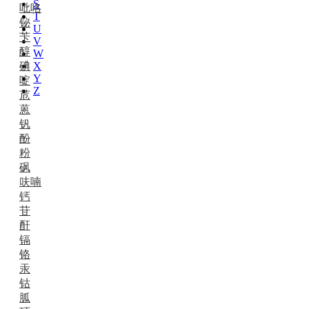
S
吡咯
T
铋
U
苄
V
醇
W
碘
X
Y
啶
Z
苊
蒽
钒
酚
粉
砜
呋喃
钙
苷
酐
镉
铬
汞
钴
胍