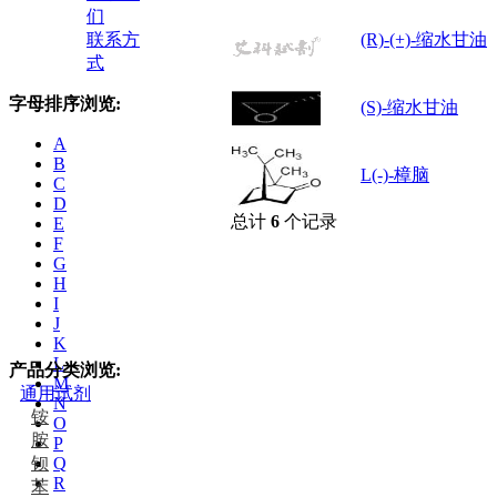
们
联系方
(R)-(+)-缩水甘油
式
字母排序浏览:
(S)-缩水甘油
A
B
L(-)-樟脑
C
D
总计
6
个记录
E
F
G
H
I
J
K
L
产品分类浏览:
M
通用试剂
N
铵
O
胺
P
钡
Q
R
苯