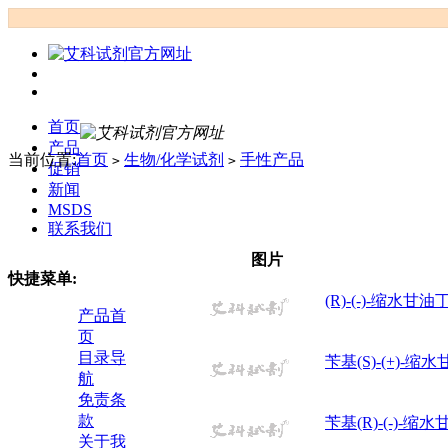
首页
产品
当前位置:
首页
生物/化学试剂
手性产品
>
>
促销
新闻
MSDS
联系我们
图片
快捷菜单:
(R)-(-)-缩水甘油
产品首
页
目录导
苄基(S)-(+)-缩
航
免责条
款
苄基(R)-(-)-缩
关于我