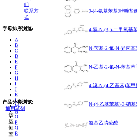
们
联系方
9-(4-氨基苯基)咔唑盐
式
字母排序浏览:
4-氯-N-(3,5-二甲氧
A
B
N-苄基-2-氟-N-异丙
C
D
E
N-乙基-2-氟-N-苯基
F
G
H
I
4-溴-N-(4-乙基苯)苯
J
K
L
产品分类浏览:
N-(4-乙基苯基)-3-
M
通用试剂
N
铵
O
胺
P
氨基乙腈硫酸
钡
Q
R
苯