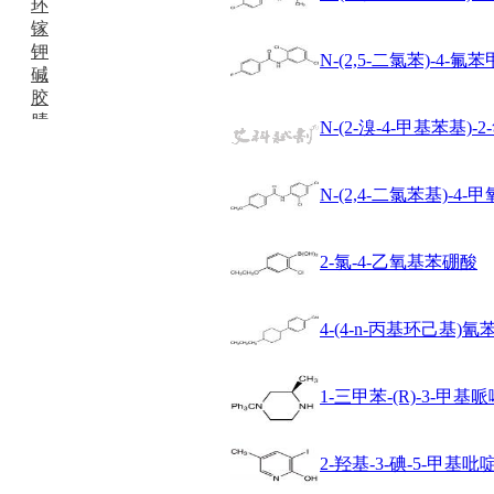
环
镓
钾
N-(2,5-二氯苯)-4-氟
碱
胶
腈
N-(2-溴-4-甲基苯基)
精
肼
醌
N-(2,4-二氯苯基)-4
蜡
锂
啉
2-氯-4-乙氧基苯硼酸
磷
膦
硫
4-(4-n-丙基环己基)氰
铝
氯
1-三甲苯-(R)-3-甲基
镁
锰
硅烷
2-羟基-3-碘-5-甲基吡
酰氯
林