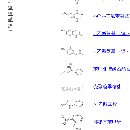
环
镓
钾
4-(2,4-二氯苯氧
碱
胶
腈
2-乙酰氨基-5-溴-
精
肼
醌
2-乙酰氨基-5-溴-
蜡
锂
啉
苯甲亚胺酸乙酯
磷
膦
硫
壳聚糖季铵盐
铝
氯
N-乙酰苯胺
镁
锰
硅烷
邻硝基苯甲醇
酰氯
林