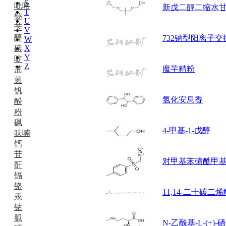
S
吡咯
新戊二醇二缩水
T
铋
U
苄
V
醇
732钠型阳离子交
W
碘
X
Y
啶
Z
魔芋精粉
苊
蒽
钒
氢化安息香
酚
粉
砜
4-甲基-1-戊醇
呋喃
钙
苷
对甲基苯磺酰甲
酐
镉
铬
11,14-二十碳二烯酸
汞
钴
胍
N-乙酰基-L-(+)