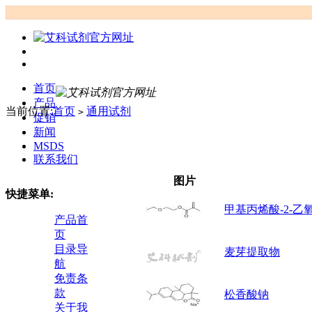
首页
产品
当前位置:
首页
通用试剂
>
促销
新闻
MSDS
联系我们
图片
快捷菜单:
甲基丙烯酸-2-乙
产品首
页
目录导
麦芽提取物
航
免责条
款
松香酸钠
关于我