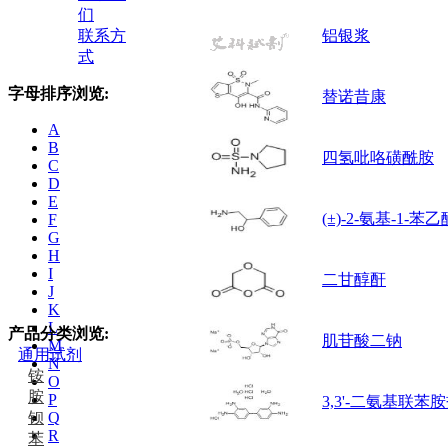
们
联系方
铝银浆
式
字母排序浏览:
替诺昔康
A
B
四氢吡咯磺酰胺
C
D
E
(±)-2-氨基-1-苯乙
F
G
H
I
二甘醇酐
J
K
L
产品分类浏览:
肌苷酸二钠
M
通用试剂
N
铵
O
胺
P
3,3'-二氨基联苯
钡
Q
R
苯