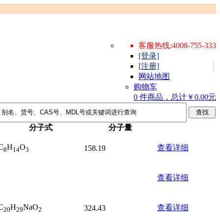
客服热线:4008-755-333
[登录]
[注册]
网站地图
购物车
0 件商品，总计￥0.00元
分子式
分子量
C
H
O
查看详细
158.19
8
14
3
查看详细
C
H
NaO
查看详细
324.43
20
29
2