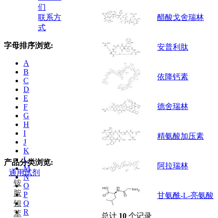
们
联系方
醋酸戈舍瑞林
式
字母排序浏览:
安普利肽
A
B
依降钙素
C
D
E
德舍瑞林
F
G
H
I
精氨酸加压素
J
K
L
产品分类浏览:
阿拉瑞林
M
通用试剂
N
铵
O
胺
P
甘氨酰-L-亮氨酸
钡
Q
R
苯
总计
10
个记录