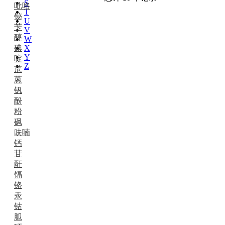
S
吡咯
T
铋
U
苄
V
醇
W
碘
X
Y
啶
Z
苊
蒽
钒
酚
粉
砜
呋喃
钙
苷
酐
镉
铬
汞
钴
胍