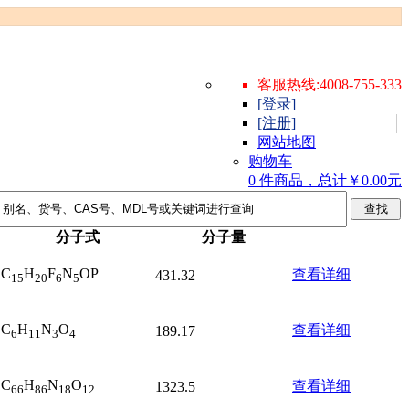
客服热线:4008-755-333
[登录]
[注册]
网站地图
购物车
0 件商品，总计￥0.00元
分子式
分子量
C
H
F
N
OP
查看详细
431.32
15
20
6
5
C
H
N
O
查看详细
189.17
6
11
3
4
C
H
N
O
查看详细
1323.5
66
86
18
12