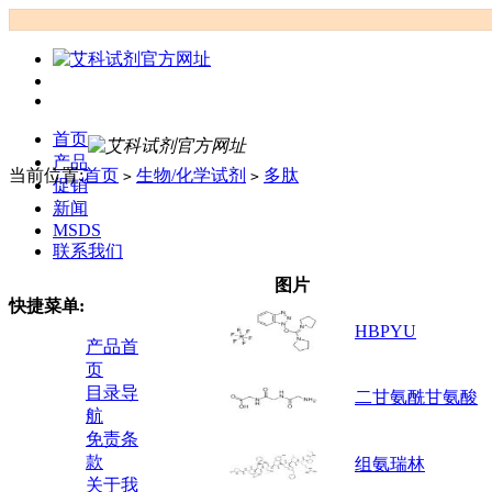
首页
产品
当前位置:
首页
生物/化学试剂
多肽
>
>
促销
新闻
MSDS
联系我们
图片
快捷菜单:
HBPYU
产品首
页
目录导
二甘氨酰甘氨酸
航
免责条
款
组氨瑞林
关于我