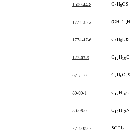
C
H
OS
1600-44-8
4
8
(CH
C
1774-35-2
3
6
C
H
IOS
1774-47-6
3
9
C
H
O
127-63-9
12
10
C
H
O
67-71-0
2
6
2
C
H
O
80-09-1
12
10
C
H
N
80-08-0
12
12
SOCl
7719-09-7
2