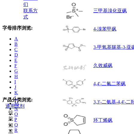
们
联系方
三甲基溴化亚砜
式
字母排序浏览:
4-溴苯甲砜
A
B
3-甲氧基羰基-3-亚
C
D
E
久效威砜
F
G
H
I
4,4'-二氟二苯砜
J
K
L
产品分类浏览:
3,3'-二氨基-4,4'
M
通用试剂
N
铵
O
胺
P
环丁烯砜
钡
Q
R
苯