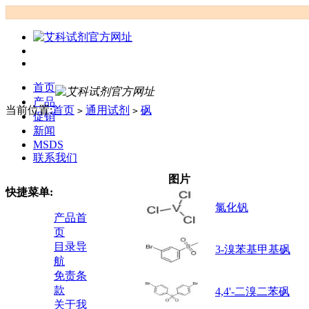
首页
产品
当前位置:
首页
通用试剂
砜
>
>
促销
新闻
MSDS
联系我们
图片
快捷菜单:
氯化钒
产品首
页
目录导
3-溴苯基甲基砜
航
免责条
款
4,4'-二溴二苯砜
关于我