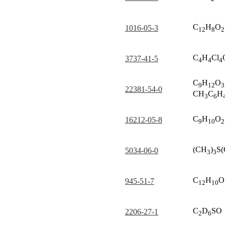
C
H
O
1016-05-3
12
8
2
C
H
Cl
3737-41-5
4
4
4
C
H
O
9
12
3
22381-54-0
CH
C
H
3
6
C
H
O
16212-05-8
9
10
2
(CH
)
S(
5034-06-0
3
3
C
H
O
945-51-7
12
10
C
D
SO
2206-27-1
2
6