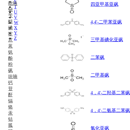
S
吡咯
四亚甲基亚砜
T
铋
U
苄
V
醇
4,4'-二甲苯亚砜
W
碘
X
Y
啶
Z
三甲基碘化亚砜
苊
蒽
钒
二苯砜
酚
粉
砜
二甲基砜
呋喃
钙
苷
4，4'-二羟基二苯砜
酐
镉
铬
4，4'-二氨基二苯砜
汞
钴
胍
氯化亚砜