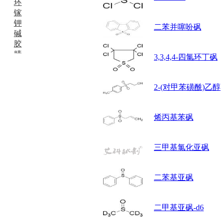
环
镓
钾
二苯并噻吩砜
碱
胶
腈
3,3,4,4-四氯环丁砜
精
肼
醌
2-(对甲苯磺酰)乙醇
蜡
锂
啉
烯丙基苯砜
磷
膦
硫
三甲基氯化亚砜
铝
氯
二苯基亚砜
镁
锰
硅烷
二甲基亚砜-d6
酰氯
林