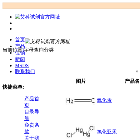
首页
产品
当前位置:字母查询分类
促销
新闻
MSDS
联系我们
图片
产品名
快捷菜单:
产品首
氧化汞
页
目录导
航
免责条
款
氯化亚汞
关于我