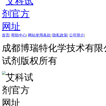
碲
镥
铽
钬
铕
镝
高端化学
首页
|
帮助中心
|
网站使用条款
|
隐私政策
|
公司简介
|
不对称合成
催化和无机化学
成都博瑞特化学技术有限公司 ww
化学生物学
香精香料
试剂版权所有
杂环砌块
有机砌块
有机金属试剂