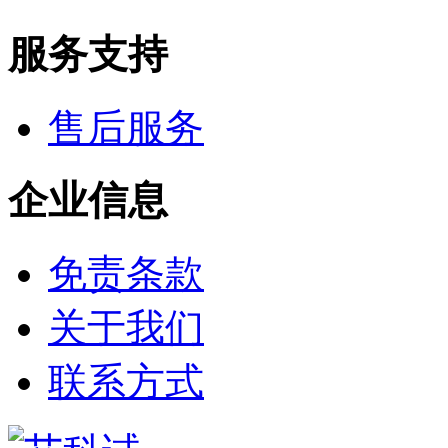
钯
钌
服务支持
银
铈
铱
镨
售后服务
铟
镧
铼
企业信息
锆
金
钇
铯
免责条款
铷
铑
关于我们
镱
铂
钐
联系方式
铒
钕
铥
钆