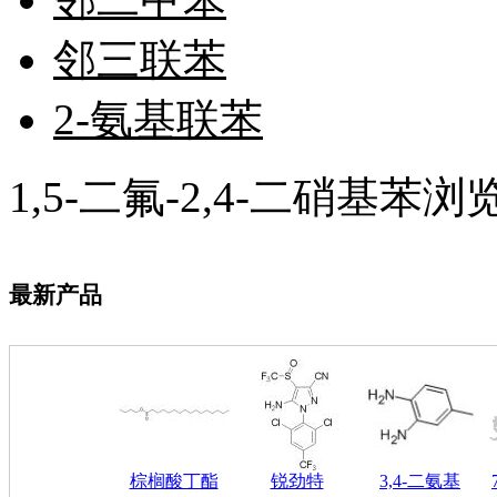
酮
烷
邻三联苯
温
肟
钨
2-氨基联苯
芴
烯
硒
1,5-二氟-2,4-二硝基苯
锡
锌
溴
盐
吲哚
最新产品
油
锗
酯
脂
唑
材料科学
替代能源
生物材料
棕榈酸丁酯
锐劲特
3,4-二氨基
金属和陶瓷科学