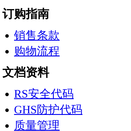
生物缓冲液
订购指南
螯合剂/变性剂
酶、辅酶
显色及标记试剂
季铵盐
销售条款
L-氨基酸
其它生化试剂
CBZ氨基酸
购物流程
BOC-氨基酸
Fmoc-氨基酸
氨基酸复合盐
文档资料
D-氨基酸
DL-氨基酸
非天然氨基酸
N-甲基化氨基酸
RS安全代码
氨基醇
多肽
GHS防护代码
手性产品
培养基
稀土/稀有金属试剂
质量管理
硼