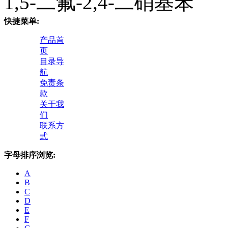
1,5-二氟-2,4-二硝基苯
快捷菜单:
产品首
页
目录导
航
免责条
款
关于我
们
联系方
式
字母排序浏览:
A
B
C
D
E
F