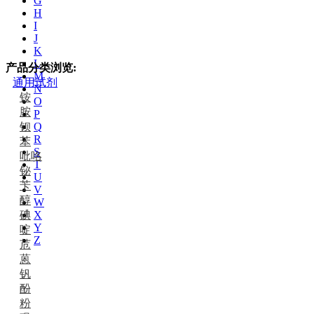
G
H
I
J
K
L
产品分类浏览:
M
通用试剂
N
铵
O
胺
P
钡
Q
R
苯
S
吡咯
T
铋
U
苄
V
醇
W
碘
X
Y
啶
Z
苊
蒽
钒
酚
粉