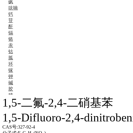
砜
呋喃
钙
苷
酐
镉
铬
汞
钴
胍
环
镓
钾
碱
胶
腈
1,5-二氟-2,4-二硝基苯
精
肼
1,5-Difluoro-2,4-dinitrobe
醌
蜡
锂
CAS号:
327-92-4
啉
F
C
H
(NO
)