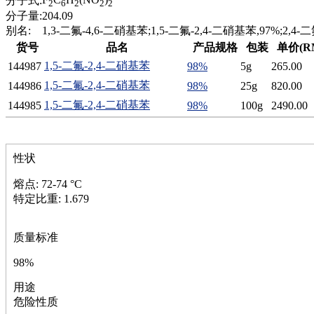
分子式:
2
6
2
2
2
磷
分子量:
204.09
膦
别名:
1,3-二氟-4,6-二硝基苯;1,5-二氟-2,4-二硝基苯,97%;2,4-
硫
货号
品名
产品规格
包装
单价(R
铝
1,5-二氟-2,4-二硝基苯
144987
98%
5g
265.00
氯
1,5-二氟-2,4-二硝基苯
144986
98%
25g
820.00
镁
锰
1,5-二氟-2,4-二硝基苯
144985
98%
100g
2490.00
硅烷
酰氯
林
性状
醚
脒
熔点: 72-74 °C
钠
特定比重: 1.679
钼
萘
铌
质量标准
脲
98%
镍
宁
用途
铍
危险性质
嘌呤