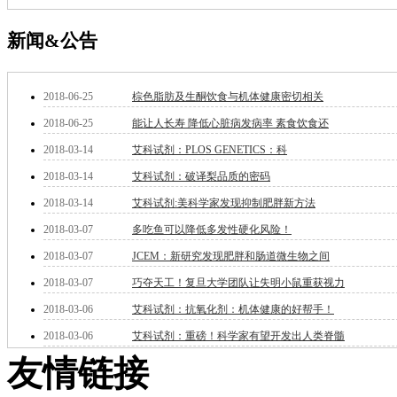
微米/纳米电子材
料
新闻&公告
纳米材料
有机和印刷电子学
高分子科学
2018-06-25
棕色脂肪及生酮饮食与机体健康密切相关
分析试剂
2018-06-25
能让人长寿 降低心脏病发病率 素食饮食还
基准试剂
对照品
2018-03-14
艾科试剂：PLOS GENETICS：科
指示剂
2018-03-14
艾科试剂：破译梨品质的密码
染料中间体
染色剂
2018-03-14
艾科试剂:美科学家发现抑制肥胖新方法
标准品
2018-03-07
多吃鱼可以降低多发性硬化风险！
色谱试剂
2018-03-07
JCEM：新研究发现肥胖和肠道微生物之间
分子筛
医药中间体
2018-03-07
巧夺天工！复旦大学团队让失明小鼠重获视力
天然产物
2018-03-06
艾科试剂：抗氧化剂：机体健康的好帮手！
标准溶液
生物/化学试剂
2018-03-06
艾科试剂：重磅！科学家有望开发出人类脊髓
核酸
友情链接
碳水化合物
抗生素