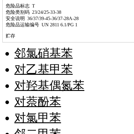
其它
危险品标志 T
铅
危险类别码 23/24/25-33-38
嗪
安全说明 36/37/39-45-36/37-28A-28
醛
危险品运输编号 UN 2811 6.1/PG 1
炔
噻吩
贮存
筛
砷
邻氯硝基苯
石
试纸
对乙基甲苯
锶
松
素
对羟基偶氮苯
酸
钛
对萘酚苯
钽
碳
糖
对氯甲苯
锑
铁
铜
邻二甲苯