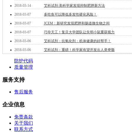
钽
2018-03-14
艾科试剂:美科学家发现抑制肥胖新方法
碳
2018-03-07
多吃鱼可以降低多发性硬化风险！
糖
2018-03-07
JCEM：新研究发现肥胖和肠道微生物之间
锑
铁
2018-03-07
巧夺天工！复旦大学团队让失明小鼠重获视力
铜
2018-03-06
艾科试剂：抗氧化剂：机体健康的好帮手！
酮
烷
2018-03-06
艾科试剂：重磅！科学家有望开发出人类脊髓
温
防护代码
肟
质量管理
钨
芴
服务支持
烯
硒
售后服务
锡
锌
企业信息
溴
盐
免责条款
吲哚
关于我们
油
联系方式
锗