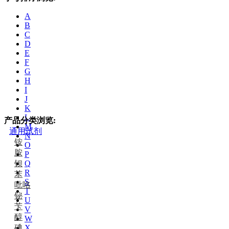
A
B
C
D
E
F
G
H
I
J
K
L
产品分类浏览:
M
通用试剂
N
铵
O
胺
P
钡
Q
R
苯
S
吡咯
T
铋
U
苄
V
醇
W
碘
X