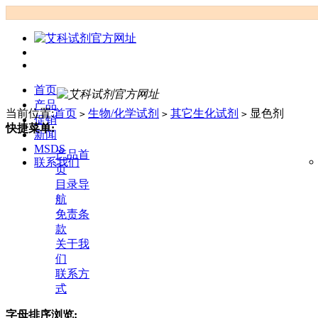
首页
产品
当前位置:
首页
生物/化学试剂
其它生化试剂
显色剂
>
>
>
促销
快捷菜单:
新闻
MSDS
产品首
联系我们
页
目录导
航
免责条
款
关于我
们
联系方
式
字母排序浏览: