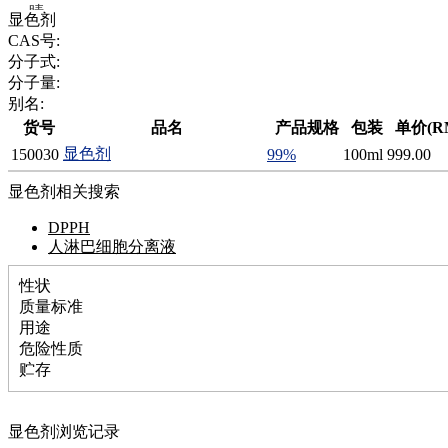
腈
显色剂
精
CAS号:
肼
分子式:
醌
分子量:
蜡
别名:
锂
货号
品名
产品规格
包装
单价(R
啉
显色剂
150030
99%
100ml
999.00
磷
膦
显色剂相关搜索
硫
铝
DPPH
氯
人淋巴细胞分离液
镁
锰
性状
硅烷
质量标准
酰氯
用途
林
危险性质
醚
贮存
脒
钠
显色剂浏览记录
钼