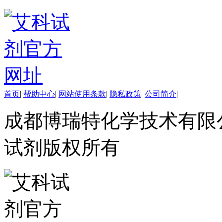
酯
脂
唑
材料科学
替代能源
生物材料
金属和陶瓷科学
微米/纳米电子材
料
首页
|
帮助中心
|
网站使用条款
|
隐私政策
|
公司简介
|
纳米材料
有机和印刷电子学
成都博瑞特化学技术有限公司 ww
高分子科学
分析试剂
试剂版权所有
基准试剂
对照品
指示剂
染料中间体
染色剂
标准品
色谱试剂
分子筛