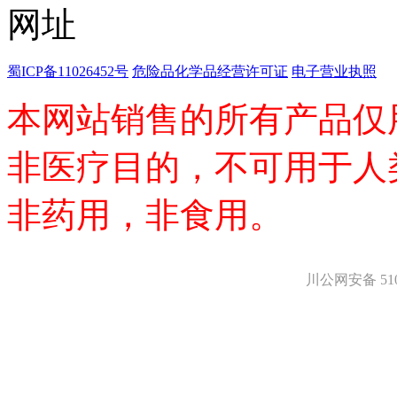
医药中间体
天然产物
标准溶液
生物/化学试剂
蜀ICP备11026452号
危险品化学品经营许可证
电子营业执照
核酸
碳水化合物
本网站销售的所有产品仅
抗生素
生物缓冲液
螯合剂/变性剂
非医疗目的，不可用于人
酶、辅酶
显色及标记试剂
非药用，非食用。
季铵盐
L-氨基酸
其它生化试剂
CBZ氨基酸
川公网安备 5101
BOC-氨基酸
Fmoc-氨基酸
氨基酸复合盐
D-氨基酸
DL-氨基酸
非天然氨基酸
N-甲基化氨基酸