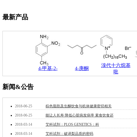
萘
铌
脲
最新产品
镍
宁
铍
嘌呤
其它
铅
嗪
溴代十六烷基
醛
4-甲基-2-
4-庚酮
吡
炔
噻吩
筛
新闻&公告
砷
石
试纸
2018-06-25
棕色脂肪及生酮饮食与机体健康密切相关
锶
2018-06-25
能让人长寿 降低心脏病发病率 素食饮食还
松
素
2018-03-14
艾科试剂：PLOS GENETICS：科
酸
2018-03-14
艾科试剂：破译梨品质的密码
钛