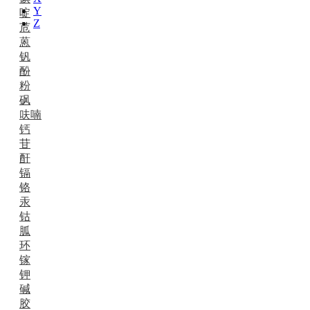
Y
啶
Z
苊
蒽
钒
酚
粉
砜
呋喃
钙
苷
酐
镉
铬
汞
钴
胍
环
镓
钾
碱
胶