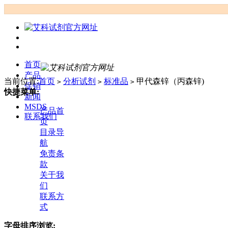
首页
产品
当前位置:
首页
分析试剂
标准品
甲代森锌（丙森锌)
>
>
>
促销
快捷菜单:
新闻
MSDS
产品首
联系我们
页
目录导
航
免责条
款
关于我
们
联系方
式
字母排序浏览: