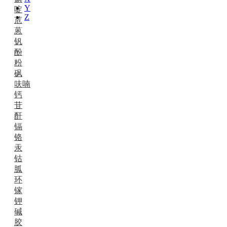
Y
啶
Z
苊
蒽
钒
酚
粉
砜
呋喃
钙
苷
酐
镉
铬
汞
钴
胍
环
镓
钾
碱
胶