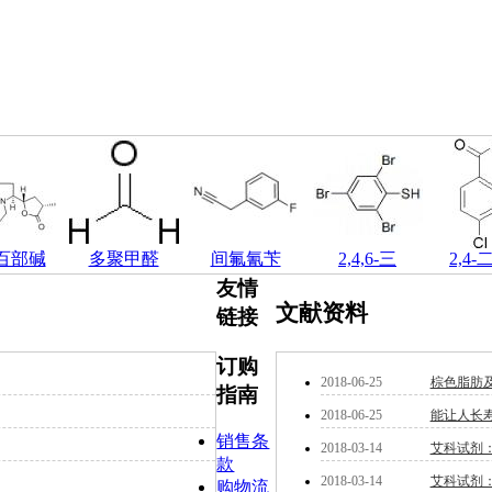
百部碱
多聚甲醛
间氟氰苄
2,4,6-三
2,4
友情
文献资料
链接
订购
2018-06-25
棕色脂肪
指南
2018-06-25
能让人长寿
销售条
2018-03-14
艾科试剂：P
款
2018-03-14
艾科试剂
购物流