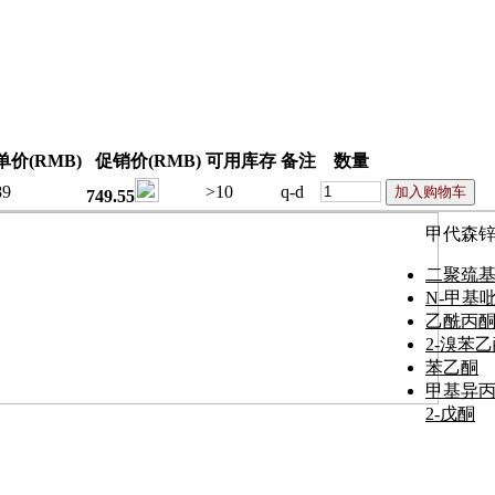
价(RMB)
促销价(RMB)
可用库存
备注
数量
89
>10
q-d
749.55
甲代森锌
二聚巯
N-甲基
乙酰丙
2-溴苯
苯乙酮
甲基异
2-戊酮