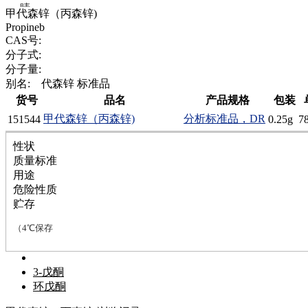
腈
甲代森锌（丙森锌)
精
Propineb
肼
CAS号:
醌
分子式:
蜡
分子量:
锂
别名:
代森锌 标准品
啉
货号
品名
产品规格
包装
单
磷
甲代森锌（丙森锌)
分析标准品，DR
151544
0.25g
7
膦
硫
性状
铝
质量标准
氯
用途
镁
危险性质
锰
贮存
硅烷
酰氯
（4℃保存
林
醚
脒
3-戊酮
钠
环戊酮
钼