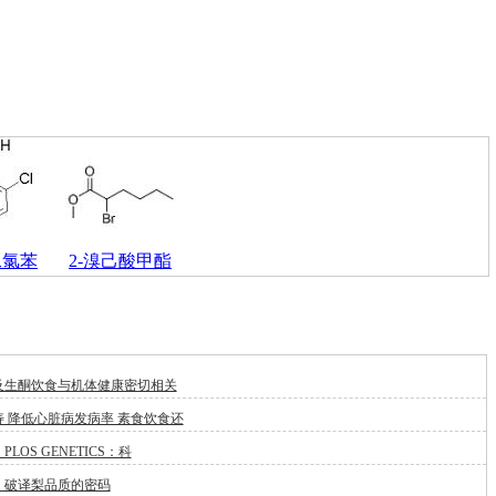
-二氯苯
2-溴己酸甲酯
及生酮饮食与机体健康密切相关
 降低心脏病发病率 素食饮食还
LOS GENETICS：科
：破译梨品质的密码