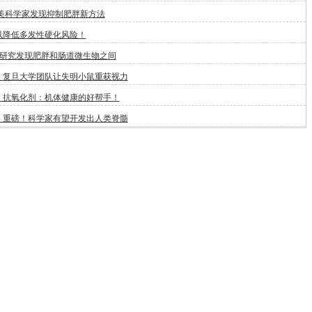
:美科学家发现抑制肥胖新方法
以降低多发性硬化风险！
新研究发现肥胖和肠道微生物之间
！复旦大学团队让失明小鼠重获视力
：抗氧化剂：机体健康的好帮手！
：重磅！科学家有望开发出人类脊髓