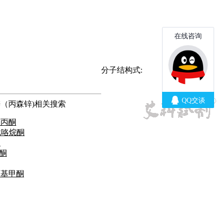
分子结构式:
（丙森锌)相关搜索
基丙酮
吡咯烷酮
酮
乙酮
丙基甲酮