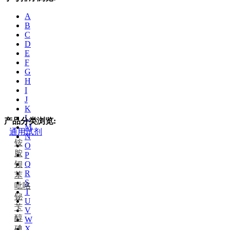
A
B
C
D
E
F
G
H
I
J
K
L
产品分类浏览:
M
通用试剂
N
铵
O
胺
P
钡
Q
R
苯
S
吡咯
T
铋
U
苄
V
醇
W
碘
X