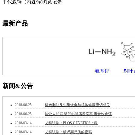
萘
甲代森锌（丙森锌)浏览记录
铌
脲
镍
最新产品
宁
铍
嘌呤
其它
铅
嗪
醛
炔
氨基锂
对叶
噻吩
筛
新闻&公告
砷
石
试纸
2018-06-25
棕色脂肪及生酮饮食与机体健康密切相关
锶
2018-06-25
能让人长寿 降低心脏病发病率 素食饮食还
松
素
2018-03-14
艾科试剂：PLOS GENETICS：科
酸
2018-03-14
艾科试剂：破译梨品质的密码
钛