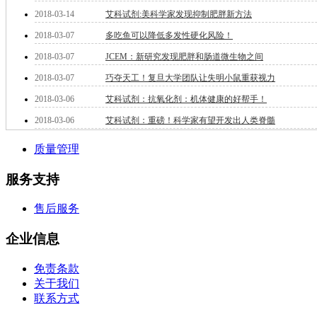
钽
2018-03-14
艾科试剂:美科学家发现抑制肥胖新方法
碳
2018-03-07
多吃鱼可以降低多发性硬化风险！
糖
锑
2018-03-07
JCEM：新研究发现肥胖和肠道微生物之间
铁
2018-03-07
巧夺天工！复旦大学团队让失明小鼠重获视力
铜
2018-03-06
艾科试剂：抗氧化剂：机体健康的好帮手！
酮
烷
2018-03-06
艾科试剂：重磅！科学家有望开发出人类脊髓
温
肟
质量管理
钨
芴
服务支持
烯
硒
售后服务
锡
锌
企业信息
溴
盐
免责条款
吲哚
关于我们
油
联系方式
锗