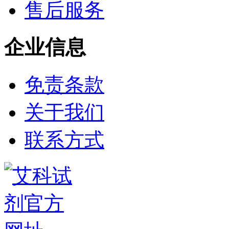
售后服务
铈
铱
镨
铟
企业信息
镧
铼
锆
免责条款
金
钇
铯
关于我们
铷
铑
联系方式
镱
铂
钐
铒
钕
铥
钆
碲
镥