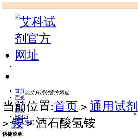
首页
产品
当前位置:
首页
通用试剂
促销
>
新闻
MSDS
铵
酒石酸氢铵
>
>
联系我们
快捷菜单: