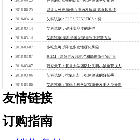
2018-06-25
棕色脂肪及生酮饮食与机体健康密切相关
纳米材料
有机和印刷电子学
2018-06-25
能让人长寿 降低心脏病发病率 素食饮食还
高分子科学
2018-03-14
艾科试剂：PLOS GENETICS：科
分析试剂
基准试剂
2018-03-14
艾科试剂：破译梨品质的密码
对照品
2018-03-14
艾科试剂:美科学家发现抑制肥胖新方法
指示剂
2018-03-07
多吃鱼可以降低多发性硬化风险！
染料中间体
染色剂
2018-03-07
JCEM：新研究发现肥胖和肠道微生物之间
标准品
2018-03-07
巧夺天工！复旦大学团队让失明小鼠重获视力
色谱试剂
分子筛
2018-03-06
艾科试剂：抗氧化剂：机体健康的好帮手！
医药中间体
2018-03-06
艾科试剂：重磅！科学家有望开发出人类脊髓
天然产物
友情链接
标准溶液
生物/化学试剂
核酸
碳水化合物
订购指南
抗生素
生物缓冲液
螯合剂/变性剂