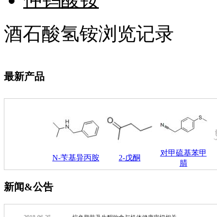
肟
钨
酒石酸氢铵浏览记录
芴
烯
硒
锡
锌
最新产品
溴
盐
吲哚
油
锗
酯
脂
唑
对甲硫基苯甲
N-苄基异丙胺
2-戊酮
材料科学
腈
替代能源
生物材料
新闻&公告
金属和陶瓷科学
微米/纳米电子材
料