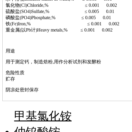
嗪
氯化物(Cl)Chloride,% ≤ 0.001 0.002
醛
硫酸盐(SO4)Sulfate,% ≤ 0.005 0.01
炔
磷酸盐(PO4)Phosphate,% ≤ 0.005 0.01
噻吩
铁(Fe)Iron,% ≤ 0.001 0.002
筛
重金属(以Pb计)Heavy metals,% ≤ 0.001 0.002
砷
石
试纸
锶
用途
松
用于测定钙，制造焙粉,用作分析试剂和发酵粉
素
酸
危险性质
钛
贮存
钽
碳
阴凉处密封保存
糖
锑
铁
铜
甲基氯化铵
酮
烷
仲钨酸铵
温