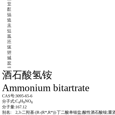
苷
酐
镉
铬
汞
钴
胍
环
镓
钾
碱
胶
腈
酒石酸氢铵
精
肼
Ammonium bitartrate
醌
蜡
锂
CAS号:
3095-65-6
啉
C
H
NO
分子式:
4
9
6
磷
分子量:
167.12
膦
别名:
2,3-二羟基-[R-(R*,R*)]-丁二酸单铵盐;酸性酒石酸