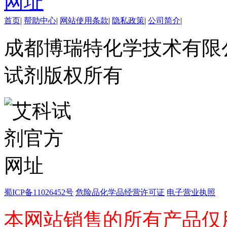
铽
钬
首页
|
帮助中心
|
网站使用条款
|
隐私政策
|
公司简介
|
铕
镝
成都博瑞特化学技术有限公司 ww
高端化学
不对称合成
催化和无机化学
试剂版权所有
化学生物学
香精香料
杂环砌块
有机砌块
有机金属试剂
蜀ICP备11026452号
危险品化学品经营许可证
电子营业执照
本网站销售的所有产品仅