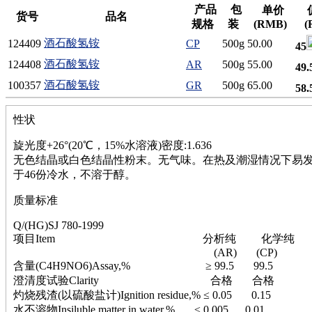
硫
产品
包
单价
货号
品名
铝
规格
装
(RMB)
(
氯
酒石酸氢铵
124409
CP
500g
50.00
45
镁
锰
酒石酸氢铵
124408
AR
500g
55.00
49.
硅烷
酒石酸氢铵
100357
GR
500g
65.00
58.
酰氯
林
性状
醚
脒
旋光度+26°(20℃，15%水溶液)密度:1.636
钠
无色结晶或白色结晶性粉末。无气味。在热及潮湿情况下易
钼
于46份冷水，不溶于醇。
萘
铌
质量标准
脲
镍
Q/(HG)SJ 780-1999
项目Item 分析纯 化学纯
宁
(AR) (CP)
铍
含量(C4H9NO6)Assay,% ≥ 99.5 99.5
嘌呤
澄清度试验Clarity 合格 合格
其它
灼烧残渣(以硫酸盐计)Ignition residue,% ≤ 0.05 0.15
铅
水不溶物Insiluble matter in water,% ≤ 0.005 0.01