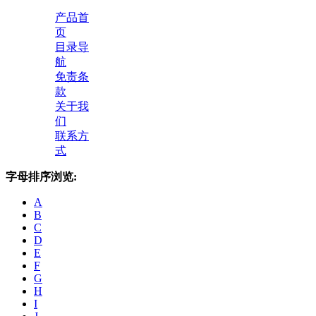
产品首
页
目录导
航
免责条
款
关于我
们
联系方
式
字母排序浏览:
A
B
C
D
E
F
G
H
I