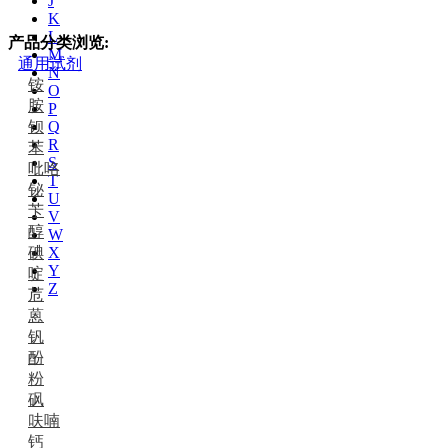
J
K
L
产品分类浏览:
M
通用试剂
N
铵
O
胺
P
钡
Q
R
苯
S
吡咯
T
铋
U
苄
V
醇
W
碘
X
Y
啶
Z
苊
蒽
钒
酚
粉
砜
呋喃
钙