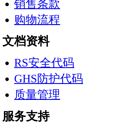
销售条款
酶、辅酶
显色及标记试剂
季铵盐
购物流程
L-氨基酸
其它生化试剂
CBZ氨基酸
文档资料
BOC-氨基酸
Fmoc-氨基酸
氨基酸复合盐
D-氨基酸
RS安全代码
DL-氨基酸
非天然氨基酸
N-甲基化氨基酸
GHS防护代码
氨基醇
多肽
质量管理
手性产品
培养基
稀土/稀有金属试剂
硼
服务支持
钯
钌
银