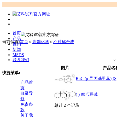
首页
产品
当前位置:
首页
高端化学
不对称合成
>
>
促销
新闻
MSDS
联系我们
图片
产品名
快捷菜单:
RuCl(p-异丙基甲苯)[(S,
产品首
页
目录导
(-)-鹰爪豆碱
航
免责条
总计
2
个记录
款
关于我