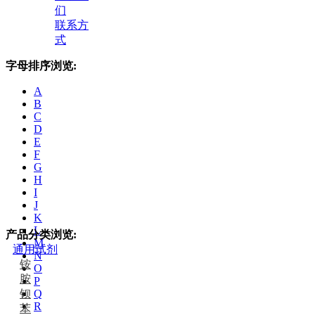
们
联系方
式
字母排序浏览:
A
B
C
D
E
F
G
H
I
J
K
L
产品分类浏览:
M
通用试剂
N
铵
O
胺
P
钡
Q
R
苯