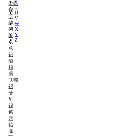
S
吡咯
T
铋
U
苄
V
醇
W
碘
X
Y
啶
Z
苊
蒽
钒
酚
粉
砜
呋喃
钙
苷
酐
镉
铬
汞
钴
胍