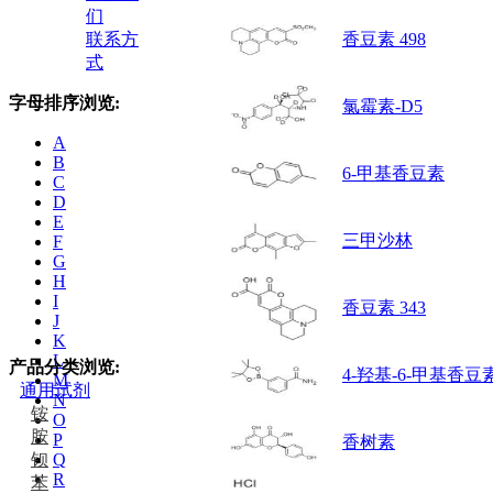
们
联系方
香豆素 498
式
字母排序浏览:
氯霉素-D5
A
B
6-甲基香豆素
C
D
E
三甲沙林
F
G
H
I
香豆素 343
J
K
L
产品分类浏览:
4-羟基-6-甲基香豆
M
通用试剂
N
铵
O
胺
P
香树素
钡
Q
R
苯