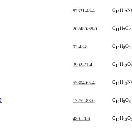
C
H
N
87331-48-4
16
17
C
H
Cl
202480-68-0
11
7
2
C
H
O
92-48-8
10
8
2
C
H
O
3902-71-4
14
12
C
H
N
55804-65-4
16
15
C
H
O
素
13252-83-0
10
8
3
C
H
O
480-20-6
15
12