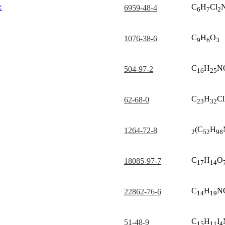
C
H
Cl
盐
6959-48-4
6
7
2
C
H
O
1076-38-6
9
6
3
C
H
N
504-97-2
16
25
C
H
C
62-68-0
23
32
(C
H
1264-72-8
2
52
98
C
H
O
18085-97-7
17
14
C
H
N
22862-76-6
14
19
C
H
I
51-48-9
15
11
4