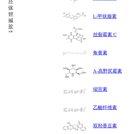
环
镓
钾
L-甲状腺素
碱
胶
腈
丝裂霉素 C
精
肼
醌
角黄素
蜡
锂
啉
Α-高野尻霉素
磷
膦
硫
缩宫素
铝
氯
乙酸纤维素
镁
锰
硅烷
双羟香豆素
酰氯
林