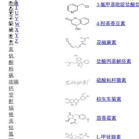
S
吡咯
3-氯甲基吡啶盐酸
T
铋
U
苄
V
醇
4-羟基香豆素
W
碘
X
Y
啶
Z
花椒麻素
苊
蒽
钒
盐酸丙基解痉素
酚
粉
砜
硫酸粘杆菌素
呋喃
钙
苷
棕矢车菊素
酐
镉
铬
茴香霉素
汞
钴
胍
L-甲状腺素