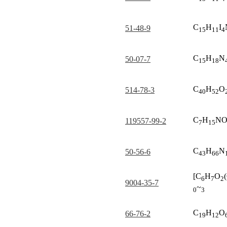
C
H
I
51-48-9
15
11
4
C
H
N
50-07-7
15
18
C
H
O
514-78-3
40
52
C
H
N
119557-99-2
7
15
C
H
N
50-56-6
43
66
[C
H
O
6
7
2
9004-35-7
~
0
3
C
H
O
66-76-2
19
12