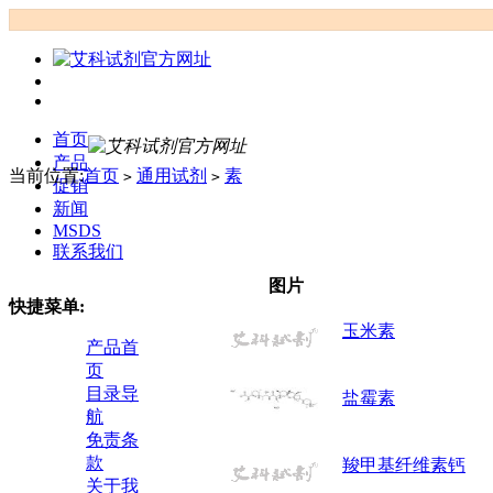
首页
产品
当前位置:
首页
通用试剂
素
>
>
促销
新闻
MSDS
联系我们
图片
快捷菜单:
玉米素
产品首
页
目录导
盐霉素
航
免责条
款
羧甲基纤维素钙
关于我