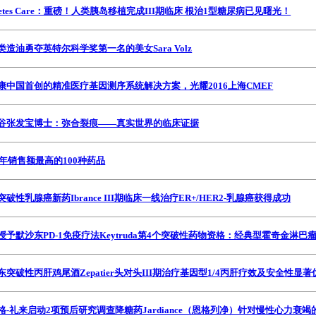
Diabetes Care：重磅！人类胰岛移植完成III期临床 根治1型糖尿病已见曙光！
：因藻类造油勇夺英特尔科学奖第一名的美女Sara Volz
剂：华因康中国首创的精准医疗基因测序系统解决方案，光耀2016上海CMEF
试剂：生物谷张发宝博士：弥合裂痕——真实世界的临床证据
2015年销售额最高的100种药品
辉瑞突破性乳腺癌新药Ibrance III期临床一线治疗ER+/HER2-乳腺癌获得成功
剂：FDA授予默沙东PD-1免疫疗法Keytruda第4个突破性药物资格：经典型霍奇金淋巴
：默沙东突破性丙肝鸡尾酒Zepatier头对头III期治疗基因型1/4丙肝疗效及安全性显著优于s
剂：勃林格-礼来启动2项预后研究调查降糖药Jardiance（恩格列净）针对慢性心力衰