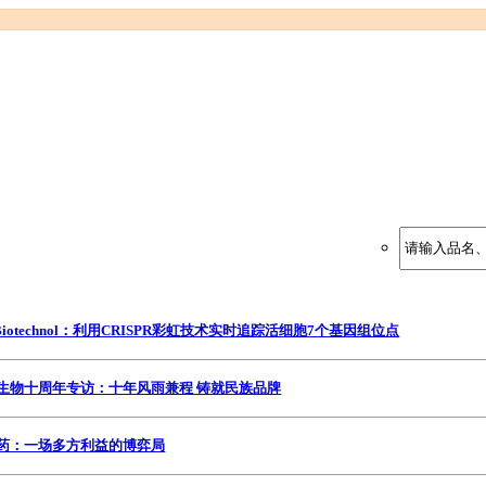
Nat Biotechnol：利用CRISPR彩虹技术实时追踪活细胞7个基因组位点
剂：赛业生物十周年专访：十年风雨兼程 铸就民族品牌
剂：天价药：一场多方利益的博弈局