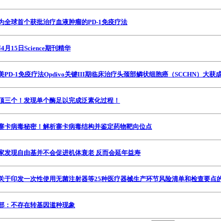
剂：将成为全球首个获批治疗血液肿瘤的PD-1免疫疗法
6年4月15日Science期刊精华
：百时美PD-1免疫疗法Opdivo关键III期临床治疗头颈部鳞状细胞癌（SCCHN）大获
剂：一个顶三个！发现单个酶足以完成泛素化过程！
试剂：破解寨卡病毒秘密！解析寨卡病毒结构并鉴定药物靶向位点
剂：科学家发现自由基并不会促进机体衰老 反而会延年益寿
试剂：总局关于印发一次性使用无菌注射器等25种医疗器械生产环节风险清单和检查要点
剂：农业部：不存在转基因滥种现象