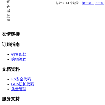
镓
总计
6114
个记录
第一页 ...
上一页
钾
碱
胶
腈
精
肼
友情链接
醌
蜡
订购指南
锂
啉
销售条款
磷
购物流程
膦
硫
文档资料
铝
氯
RS安全代码
镁
GHS防护代码
锰
质量管理
硅烷
酰氯
服务支持
林
醚