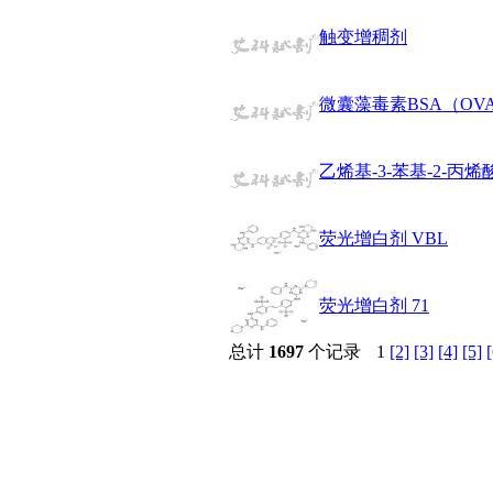
醚
触变增稠剂
脒
钠
钼
微囊藻毒素BSA（OV
萘
铌
脲
乙烯基-3-苯基-2-丙
镍
宁
铍
荧光增白剂 VBL
嘌呤
其它
铅
荧光增白剂 71
嗪
醛
总计
1697
个记录
1
[2]
[3]
[4]
[5]
[
炔
噻吩
筛
砷
石
试纸