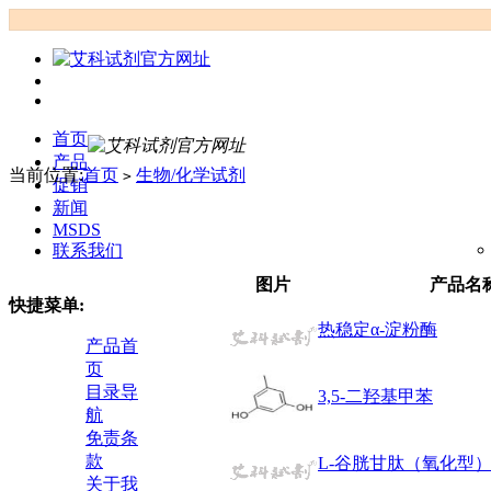
首页
产品
当前位置:
首页
生物/化学试剂
>
促销
新闻
MSDS
联系我们
图片
产品名
快捷菜单:
热稳定α-淀粉酶
产品首
页
目录导
3,5-二羟基甲苯
航
免责条
款
L-谷胱甘肽（氧化型
关于我