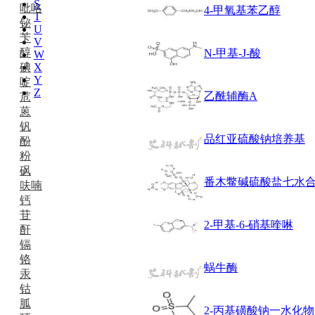
S
吡咯
4-甲氧基苯乙醇
T
铋
U
苄
V
醇
N-甲基-J-酸
W
碘
X
Y
啶
Z
乙酰辅酶A
苊
蒽
钒
品红亚硫酸钠培养基
酚
粉
砜
番木鳖碱硫酸盐七水
呋喃
钙
苷
2-甲基-6-硝基喹啉
酐
镉
铬
蜗牛酶
汞
钴
胍
2-丙基磺酸钠一水化物