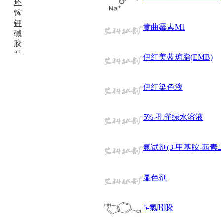
环
镓
钾
黄曲霉素M1
碱
胶
腈
伊红美蓝琼脂(EMB)
精
肼
醌
伊红染色液
蜡
锂
啉
5%-孔雀绿水溶液
磷
膦
硫
氟试剂(3-甲基胺-茜素
铝
氯
显色剂
镁
锰
硅烷
5-氯吲哚
酰氯
林