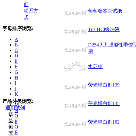
们
联系方
葡萄糖鉴别试纸
式
字母排序浏览:
Tris-HCl缓冲液
A
B
D254大孔强碱性季
C
脂
D
E
水苏糖
F
G
H
I
荧光增白剂199
J
K
L
产品分类浏览:
荧光增白剂135
M
通用试剂
N
铵
O
胺
P
荧光增白剂162
钡
Q
R
苯