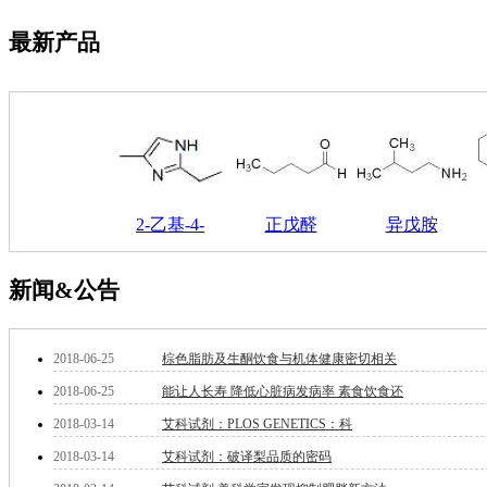
萘
铌
最新产品
脲
镍
宁
铍
嘌呤
其它
铅
嗪
2-乙基-4-
正戊醛
异戊胺
醛
炔
噻吩
新闻&公告
筛
砷
石
2018-06-25
棕色脂肪及生酮饮食与机体健康密切相关
试纸
锶
2018-06-25
能让人长寿 降低心脏病发病率 素食饮食还
松
2018-03-14
艾科试剂：PLOS GENETICS：科
素
2018-03-14
艾科试剂：破译梨品质的密码
酸
钛