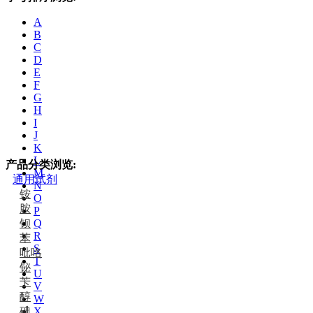
A
B
C
D
E
F
G
H
I
J
K
L
产品分类浏览:
M
通用试剂
N
铵
O
胺
P
钡
Q
R
苯
S
吡咯
T
铋
U
苄
V
醇
W
碘
X