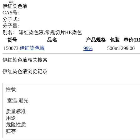
腈
伊红染色液
精
CAS号:
肼
分子式:
醌
分子量:
蜡
别名:
曙红染色液,常规切片HE染色
锂
货号
品名
产品规格
包装
单价(R
啉
伊红染色液
150073
99%
500ml
299.00
磷
膦
伊红染色液相关搜索
硫
铝
伊红染色液浏览记录
氯
镁
锰
性状
硅烷
室温,避光
酰氯
林
质量标准
醚
用途
脒
危险性质
钠
贮存
钼