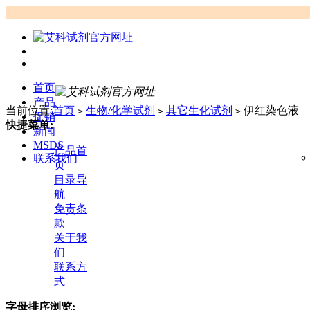
首页
产品
当前位置:
首页
生物/化学试剂
其它生化试剂
伊红染色液
>
>
>
促销
快捷菜单:
新闻
MSDS
产品首
联系我们
页
目录导
航
免责条
款
关于我
们
联系方
式
字母排序浏览: