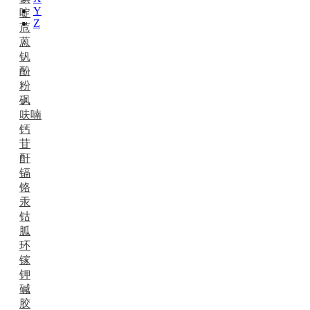
Y
啶
Z
苊
蒽
钒
酚
粉
砜
呋喃
钙
苷
酐
镉
铬
汞
钴
胍
环
镓
钾
碱
胶