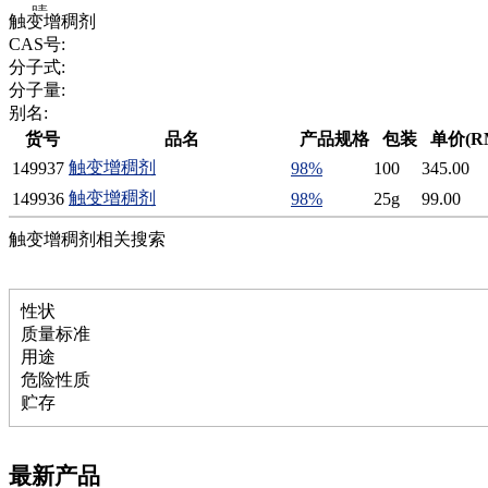
腈
触变增稠剂
精
CAS号:
肼
分子式:
醌
分子量:
蜡
别名:
锂
货号
品名
产品规格
包装
单价(R
啉
触变增稠剂
149937
98%
100
345.00
磷
膦
触变增稠剂
149936
98%
25g
99.00
硫
触变增稠剂相关搜索
铝
氯
镁
锰
性状
硅烷
质量标准
酰氯
用途
林
危险性质
醚
贮存
脒
钠
钼
最新产品