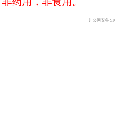
非药用，非食用。
医药中间体
天然产物
标准溶液
生物/化学试剂
川公网安备 5101
核酸
碳水化合物
抗生素
生物缓冲液
螯合剂/变性剂
酶、辅酶
显色及标记试剂
季铵盐
L-氨基酸
其它生化试剂
CBZ氨基酸
BOC-氨基酸
Fmoc-氨基酸
氨基酸复合盐
D-氨基酸
DL-氨基酸
非天然氨基酸
N-甲基化氨基酸