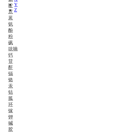
Y
啶
Z
苊
蒽
钒
酚
粉
砜
呋喃
钙
苷
酐
镉
铬
汞
钴
胍
环
镓
钾
碱
胶