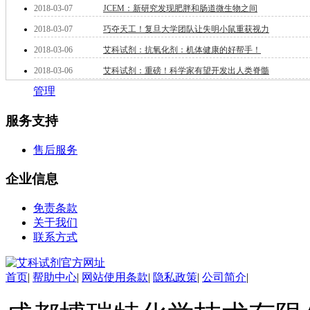
2018-03-07
JCEM：新研究发现肥胖和肠道微生物之间
钽
碳
2018-03-07
巧夺天工！复旦大学团队让失明小鼠重获视力
糖
2018-03-06
艾科试剂：抗氧化剂：机体健康的好帮手！
锑
铁
2018-03-06
艾科试剂：重磅！科学家有望开发出人类脊髓
铜
管理
酮
烷
服务支持
温
肟
售后服务
钨
芴
企业信息
烯
硒
免责条款
锡
关于我们
锌
联系方式
溴
盐
吲哚
首页
|
帮助中心
|
网站使用条款
|
隐私政策
|
公司简介
|
油
锗