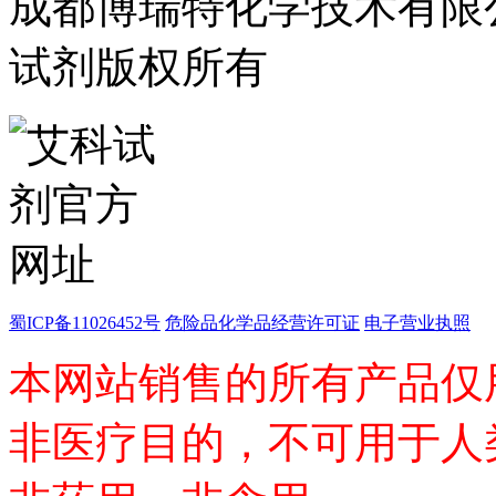
成都博瑞特化学技术有限公司 ww
酯
脂
试剂版权所有
唑
材料科学
替代能源
生物材料
金属和陶瓷科学
微米/纳米电子材
料
纳米材料
有机和印刷电子学
高分子科学
分析试剂
基准试剂
蜀ICP备11026452号
危险品化学品经营许可证
电子营业执照
对照品
指示剂
本网站销售的所有产品仅
染料中间体
染色剂
非医疗目的，不可用于人
标准品
色谱试剂
分子筛