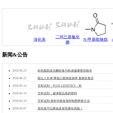
萘
铌
脲
镍
宁
铍
嘌呤
二环己基氯化
其它
溴化汞
N-甲基吡咯烷
膦
铅
嗪
新闻&公告
醛
炔
噻吩
筛
2018-06-25
棕色脂肪及生酮饮食与机体健康密切相关
砷
2018-06-25
能让人长寿 降低心脏病发病率 素食饮食还
石
试纸
2018-03-14
艾科试剂：PLOS GENETICS：科
锶
2018-03-14
艾科试剂：破译梨品质的密码
松
2018-03-14
艾科试剂:美科学家发现抑制肥胖新方法
素
酸
2018-03-07
多吃鱼可以降低多发性硬化风险！
钛