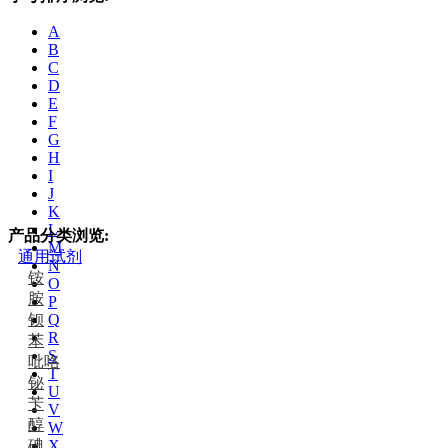
A
B
C
D
E
F
G
H
I
J
K
L
产品分类浏览:
M
通用试剂
N
铵
O
胺
P
钡
Q
R
苯
S
吡咯
T
铋
U
苄
V
醇
W
碘
X