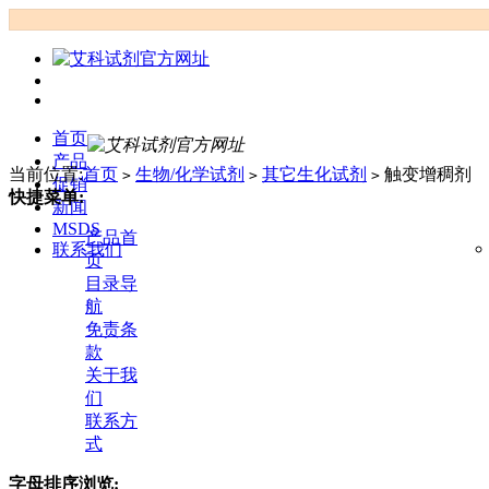
首页
产品
当前位置:
首页
生物/化学试剂
其它生化试剂
触变增稠剂
>
>
>
促销
快捷菜单:
新闻
MSDS
产品首
联系我们
页
目录导
航
免责条
款
关于我
们
联系方
式
字母排序浏览: