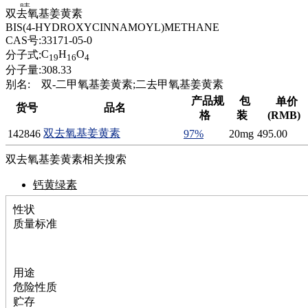
腈
双去氧基姜黄素
精
BIS(4-HYDROXYCINNAMOYL)METHANE
肼
CAS号:
33171-05-0
醌
C
H
O
分子式:
19
16
4
蜡
分子量:
308.33
锂
别名:
双-二甲氧基姜黄素;二去甲氧基姜黄素
啉
产品规
包
单价
货号
品名
磷
格
装
(RMB)
膦
双去氧基姜黄素
142846
97%
20mg
495.00
硫
铝
双去氧基姜黄素相关搜索
氯
镁
钙黄绿素
锰
性状
硅烷
质量标准
酰氯
林
醚
脒
用途
钠
危险性质
钼
贮存