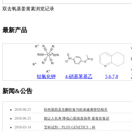
萘
铌
双去氧基姜黄素浏览记录
脲
镍
宁
最新产品
铍
嘌呤
其它
铅
嗪
醛
炔
噻吩
钴氰化钾
4-硝基苯基乙
5,6,7,8
筛
砷
新闻&公告
石
试纸
锶
2018-06-25
棕色脂肪及生酮饮食与机体健康密切相关
松
素
2018-06-25
能让人长寿 降低心脏病发病率 素食饮食还
酸
2018-03-14
艾科试剂：PLOS GENETICS：科
钛