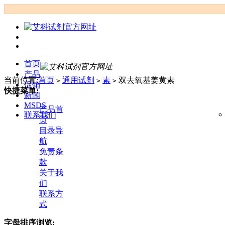
首页
产品
当前位置:
首页
通用试剂
素
双去氧基姜黄素
>
>
>
促销
快捷菜单:
新闻
MSDS
产品首
联系我们
页
目录导
航
免责条
款
关于我
们
联系方
式
字母排序浏览: