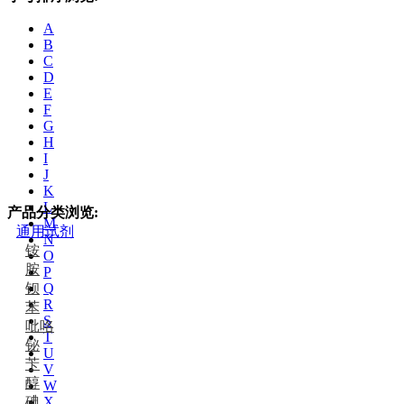
A
B
C
D
E
F
G
H
I
J
K
L
产品分类浏览:
M
通用试剂
N
铵
O
胺
P
钡
Q
R
苯
S
吡咯
T
铋
U
苄
V
醇
W
碘
X