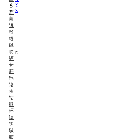
Y
啶
Z
苊
蒽
钒
酚
粉
砜
呋喃
钙
苷
酐
镉
铬
汞
钴
胍
环
镓
钾
碱
胶