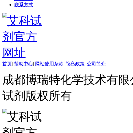
酯
联系方式
脂
唑
材料科学
替代能源
生物材料
金属和陶瓷科学
微米/纳米电子材
料
纳米材料
首页
|
帮助中心
|
网站使用条款
|
隐私政策
|
公司简介
|
有机和印刷电子学
高分子科学
成都博瑞特化学技术有限公司 ww
分析试剂
基准试剂
对照品
试剂版权所有
指示剂
染料中间体
染色剂
标准品
色谱试剂
分子筛