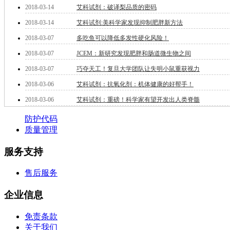
2018-03-14
艾科试剂：破译梨品质的密码
钽
碳
2018-03-14
艾科试剂:美科学家发现抑制肥胖新方法
糖
2018-03-07
多吃鱼可以降低多发性硬化风险！
锑
铁
2018-03-07
JCEM：新研究发现肥胖和肠道微生物之间
铜
2018-03-07
巧夺天工！复旦大学团队让失明小鼠重获视力
酮
烷
2018-03-06
艾科试剂：抗氧化剂：机体健康的好帮手！
温
2018-03-06
艾科试剂：重磅！科学家有望开发出人类脊髓
肟
钨
防护代码
芴
质量管理
烯
硒
服务支持
锡
锌
售后服务
溴
盐
企业信息
吲哚
油
免责条款
锗
关于我们