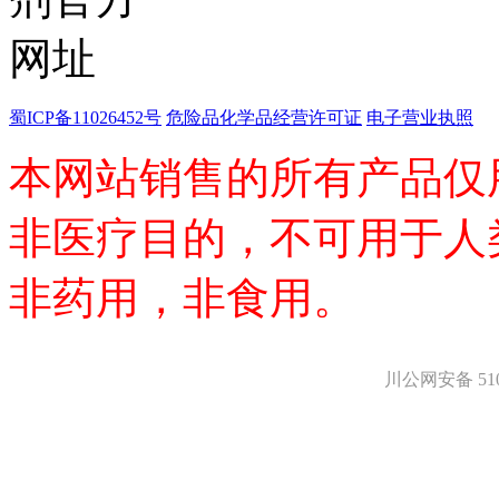
医药中间体
天然产物
标准溶液
生物/化学试剂
核酸
蜀ICP备11026452号
危险品化学品经营许可证
电子营业执照
碳水化合物
抗生素
本网站销售的所有产品仅
生物缓冲液
螯合剂/变性剂
酶、辅酶
非医疗目的，不可用于人
显色及标记试剂
季铵盐
非药用，非食用。
L-氨基酸
其它生化试剂
CBZ氨基酸
BOC-氨基酸
川公网安备 5101
Fmoc-氨基酸
氨基酸复合盐
D-氨基酸
DL-氨基酸
非天然氨基酸
N-甲基化氨基酸