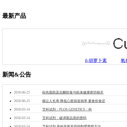
萘
铌
脲
最新产品
镍
宁
铍
嘌呤
其它
铅
嗪
β-胡萝卜素
氧
醛
炔
噻吩
新闻&公告
筛
砷
石
2018-06-25
棕色脂肪及生酮饮食与机体健康密切相关
试纸
2018-06-25
能让人长寿 降低心脏病发病率 素食饮食还
锶
松
2018-03-14
艾科试剂：PLOS GENETICS：科
素
2018-03-14
艾科试剂：破译梨品质的密码
酸
钛
2018-03-14
艾科试剂:美科学家发现抑制肥胖新方法