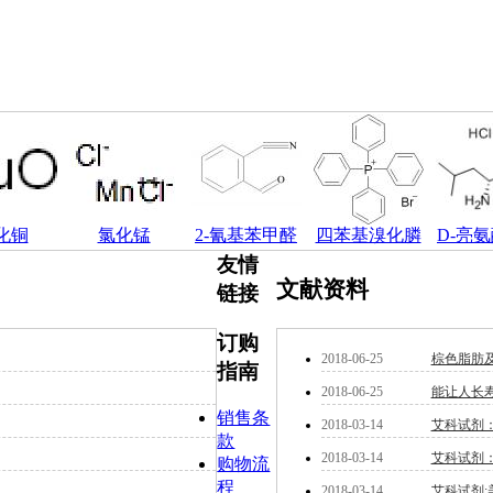
化铜
氯化锰
2-氰基苯甲醛
四苯基溴化膦
D-亮
友情
文献资料
链接
订购
2018-06-25
棕色脂肪
指南
2018-06-25
能让人长寿
销售条
2018-03-14
艾科试剂：P
款
2018-03-14
艾科试剂
购物流
程
2018-03-14
艾科试剂