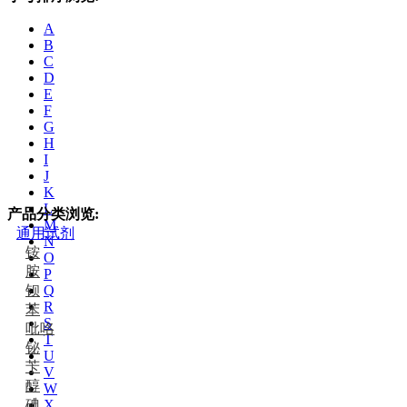
A
B
C
D
E
F
G
H
I
J
K
L
产品分类浏览:
M
通用试剂
N
铵
O
胺
P
钡
Q
R
苯
S
吡咯
T
铋
U
苄
V
醇
W
碘
X