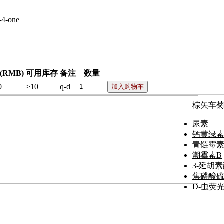
-4-one
RMB)
可用库存
备注
数量
0
>10
q-d
棕矢车
尿素
钙黄绿
青链霉素
潮霉素B
3-延胡
焦磷酸
D-虫荧