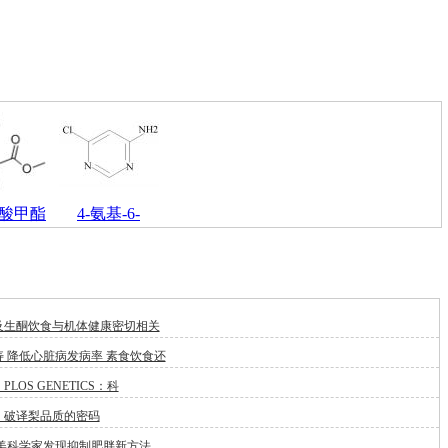
氨酸甲酯
4-氨基-6-
及生酮饮食与机体健康密切相关
 降低心脏病发病率 素食饮食还
LOS GENETICS：科
：破译梨品质的密码
:美科学家发现抑制肥胖新方法