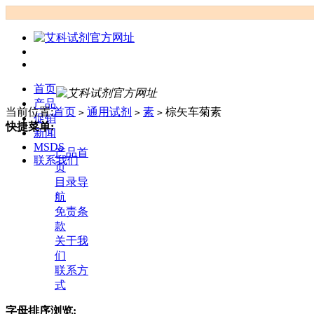
首页
产品
当前位置:
首页
通用试剂
素
棕矢车菊素
>
>
>
促销
快捷菜单:
新闻
MSDS
产品首
联系我们
页
目录导
航
免责条
款
关于我
们
联系方
式
字母排序浏览: