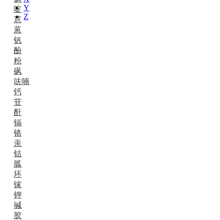
Y
啶
Z
苊
蒽
钒
酚
粉
砜
呋喃
钙
苷
酐
镉
铬
汞
钴
胍
环
镓
钾
碱
胶