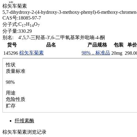
腈
棕矢车菊素
精
5,7-dihydroxy-2-(4-hydroxy-3-methoxy-phenyl)-6-methoxy-chromen
肼
CAS号:
18085-97-7
醌
C
H
O
分子式:
17
14
7
蜡
分子量:
330.29
锂
别名:
4',5,7-三羟基-3',6-二甲氧基苯并吡喃-4-酮
啉
货号
品名
产品规格
包装
单价(
磷
棕矢车菊素
98%，标准品
145296
20mg
298.0
膦
硫
性状
铝
质量标准
氯
镁
98%
锰
用途
硅烷
危险性质
酰氯
贮存
林
醚
脒
纤维素酶
钠
棕矢车菊素浏览记录
钼