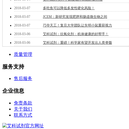
钽
2018-03-07
多吃鱼可以降低多发性硬化风险！
碳
2018-03-07
JCEM：新研究发现肥胖和肠道微生物之间
糖
锑
2018-03-07
巧夺天工！复旦大学团队让失明小鼠重获视力
铁
2018-03-06
艾科试剂：抗氧化剂：机体健康的好帮手！
铜
酮
2018-03-06
艾科试剂：重磅！科学家有望开发出人类脊髓
烷
温
质量管理
肟
钨
服务支持
芴
烯
售后服务
硒
锡
企业信息
锌
溴
免责条款
盐
关于我们
吲哚
联系方式
油
锗