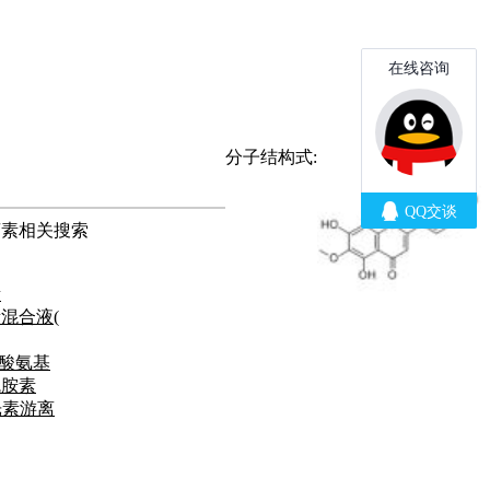
分子结构式:
菊素相关搜索
素
混合液(
素酸氨基
硫胺素
光素游离