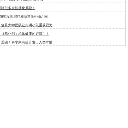
以降低多发性硬化风险！
新研究发现肥胖和肠道微生物之间
！复旦大学团队让失明小鼠重获视力
：抗氧化剂：机体健康的好帮手！
：重磅！科学家有望开发出人类脊髓