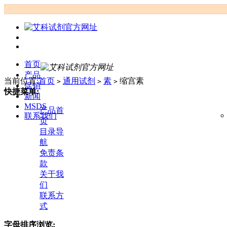
首页
产品
当前位置:
首页
通用试剂
素
缩宫素
>
>
>
促销
快捷菜单:
新闻
MSDS
产品首
联系我们
页
目录导
航
免责条
款
关于我
们
联系方
式
字母排序浏览: