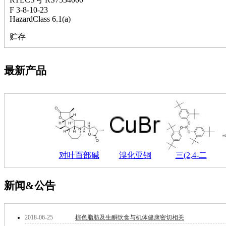
钽
F 3-8-10-23
HazardClass 6.1(a)
碳
糖
贮存
锑
铁
铜
最新产品
酮
烷
温
肟
钨
芴
烯
硒
对叶百部碱
溴化亚铜
三(2,4-二
锡
锌
溴
新闻&公告
盐
吲哚
油
2018-06-25
棕色脂肪及生酮饮食与机体健康密切相关
锗