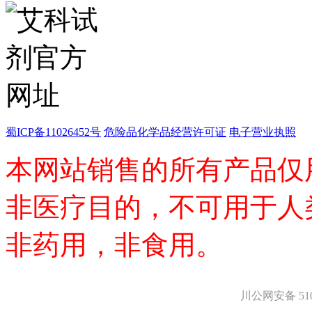
医药中间体
天然产物
标准溶液
生物/化学试剂
核酸
碳水化合物
抗生素
生物缓冲液
螯合剂/变性剂
蜀ICP备11026452号
危险品化学品经营许可证
电子营业执照
酶、辅酶
显色及标记试剂
本网站销售的所有产品仅
季铵盐
L-氨基酸
其它生化试剂
非医疗目的，不可用于人
CBZ氨基酸
BOC-氨基酸
非药用，非食用。
Fmoc-氨基酸
氨基酸复合盐
D-氨基酸
DL-氨基酸
非天然氨基酸
川公网安备 5101
N-甲基化氨基酸