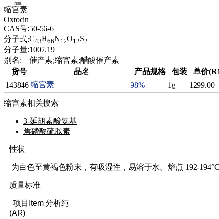
腈
缩宫素
精
Oxtocin
肼
CAS号:
50-56-6
醌
C
H
N
O
S
分子式:
43
66
12
12
2
蜡
分子量:
1007.19
锂
别名:
催产素;缩宫素;醋酸催产素
啉
货号
品名
产品规格
包装
单价(R
磷
缩宫素
143846
98%
1g
1299.00
膦
硫
缩宫素相关搜索
铝
氯
3-延胡素酸氨基
镁
焦磷酸硫胺素
锰
性状
硅烷
酰氯
为白色至黄褐色粉末，有吸湿性，易溶于水。熔点 192-194°
林
醚
质量标准
脒
钠
项目Item 分析纯
钼
(AR)