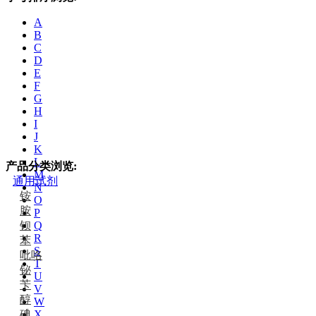
A
B
C
D
E
F
G
H
I
J
K
L
产品分类浏览:
M
通用试剂
N
铵
O
胺
P
钡
Q
R
苯
S
吡咯
T
铋
U
苄
V
醇
W
碘
X