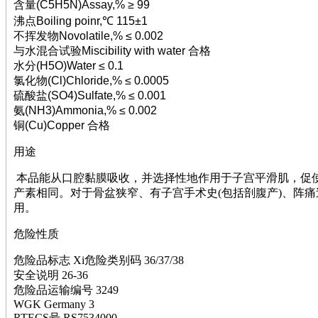
萘
含量(C5H5N)Assay,% ≥ 99
铌
沸点Boiling poinr,℃ 115±1
脲
不挥发物Novolatile,% ≤ 0.002
镍
与水混合试验Miscibility with water 合格
宁
水分(H5O)Water ≤ 0.1
铍
氯化物(Cl)Chloride,% ≤ 0.0005
嘌呤
硫酸盐(SO4)Sulfate,% ≤ 0.001
其它
氨(NH3)Ammonia,% ≤ 0.002
铅
铜(Cu)Copper 合格
嗪
用途
醛
炔
本品能从口腔黏膜吸收，并选择性地作用于子宫平滑肌，促
噻吩
产素相同。对于骨盆狭窄、有子宫手术史(包括剖腹产)、阵
筛
用。
砷
石
危险性质
试纸
锶
危险品标志 Xi危险类别码 36/37/38
松
安全说明 26-36
素
危险品运输编号 3249
酸
WGK Germany 3
钛
RTECS号 RS7534000