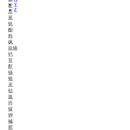
Y
啶
Z
苊
蒽
钒
酚
粉
砜
呋喃
钙
苷
酐
镉
铬
汞
钴
胍
环
镓
钾
碱
胶