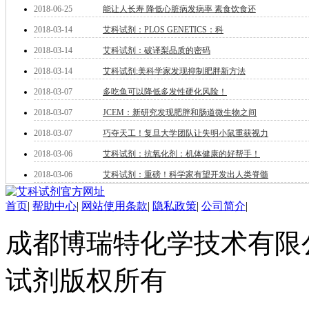
酯
2018-06-25
能让人长寿 降低心脏病发病率 素食饮食还
脂
2018-03-14
艾科试剂：PLOS GENETICS：科
唑
材料科学
2018-03-14
艾科试剂：破译梨品质的密码
替代能源
2018-03-14
艾科试剂:美科学家发现抑制肥胖新方法
生物材料
2018-03-07
多吃鱼可以降低多发性硬化风险！
金属和陶瓷科学
微米/纳米电子材
2018-03-07
JCEM：新研究发现肥胖和肠道微生物之间
料
2018-03-07
巧夺天工！复旦大学团队让失明小鼠重获视力
纳米材料
有机和印刷电子学
2018-03-06
艾科试剂：抗氧化剂：机体健康的好帮手！
高分子科学
2018-03-06
艾科试剂：重磅！科学家有望开发出人类脊髓
分析试剂
基准试剂
首页
|
帮助中心
|
网站使用条款
|
隐私政策
|
公司简介
|
对照品
指示剂
成都博瑞特化学技术有限公司 ww
染料中间体
染色剂
标准品
试剂版权所有
色谱试剂
分子筛