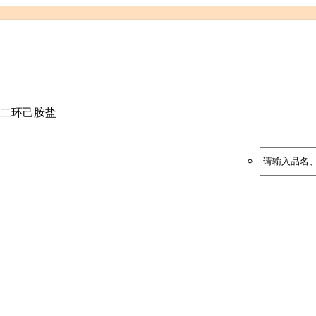
二环己胺盐