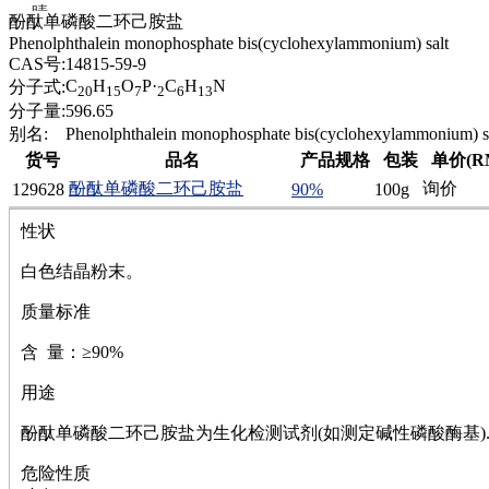
腈
酚酞单磷酸二环己胺盐
精
Phenolphthalein monophosphate bis(cyclohexylammonium) salt
肼
CAS号:
14815-59-9
醌
C
H
O
P·
C
H
N
分子式:
20
15
7
2
6
13
蜡
分子量:
596.65
锂
别名:
Phenolphthalein monophosphate bis(cyclohexylammonium) s
啉
货号
品名
产品规格
包装
单价(R
磷
酚酞单磷酸二环己胺盐
询价
129628
90%
100g
膦
硫
性状
铝
氯
白色结晶粉末。
镁
锰
质量标准
硅烷
含 量：≥90%
酰氯
林
用途
醚
脒
酚酞单磷酸二环己胺盐为生化检测试剂(如测定碱性磷酸酶基)
钠
钼
危险性质