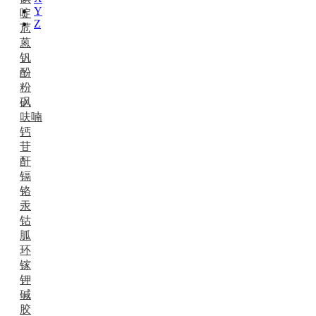
Y
啶
Z
苊
蒽
钒
酚
粉
砜
呋喃
钙
苷
酐
镉
铬
汞
钴
胍
环
镓
钾
碱
胶