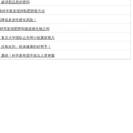
：破译梨品质的密码
:美科学家发现抑制肥胖新方法
以降低多发性硬化风险！
新研究发现肥胖和肠道微生物之间
！复旦大学团队让失明小鼠重获视力
：抗氧化剂：机体健康的好帮手！
：重磅！科学家有望开发出人类脊髓