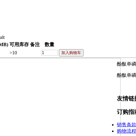
alt
MB)
可用库存
备注
数量
>10
酚酞单
酚酞单
友情链
订购指
.
销售条
购物流