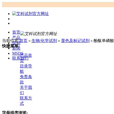
首页
产品
当前位置:
首页
生物/化学试剂
显色及标记试剂
酚酞单磷酸
>
>
>
促销
快捷菜单:
新闻
MSDS
产品首
联系我们
页
目录导
航
免责条
款
关于我
们
联系方
式
字母排序浏览: