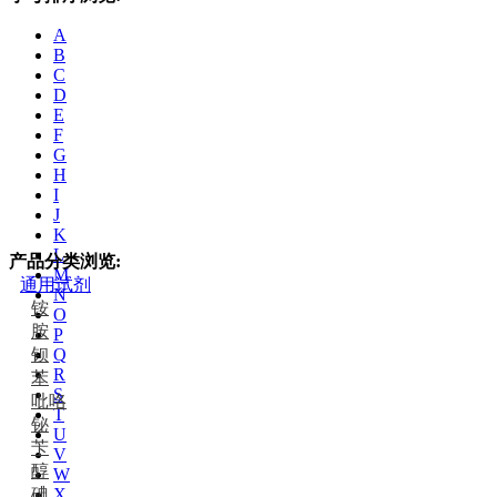
A
B
C
D
E
F
G
H
I
J
K
L
产品分类浏览:
M
通用试剂
N
铵
O
胺
P
钡
Q
R
苯
S
吡咯
T
铋
U
苄
V
醇
W
碘
X