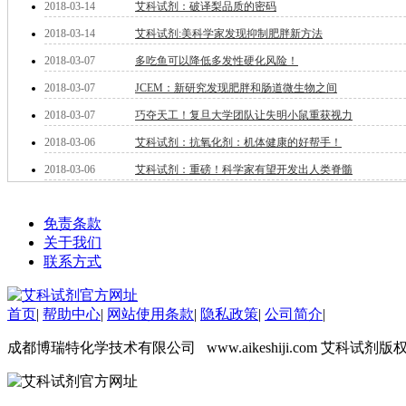
2018-03-14
艾科试剂：破译梨品质的密码
钽
2018-03-14
艾科试剂:美科学家发现抑制肥胖新方法
碳
糖
2018-03-07
多吃鱼可以降低多发性硬化风险！
锑
2018-03-07
JCEM：新研究发现肥胖和肠道微生物之间
铁
铜
2018-03-07
巧夺天工！复旦大学团队让失明小鼠重获视力
酮
2018-03-06
艾科试剂：抗氧化剂：机体健康的好帮手！
烷
温
2018-03-06
艾科试剂：重磅！科学家有望开发出人类脊髓
肟
钨
免责条款
芴
关于我们
烯
联系方式
硒
锡
锌
首页
|
帮助中心
|
网站使用条款
|
隐私政策
|
公司简介
|
溴
盐
成都博瑞特化学技术有限公司 www.aikeshiji.com 艾科试剂版
吲哚
油
锗