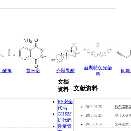
赫斯特荧光染
氯丁酰氯
鲁米诺
齐墩果酸
间氟
料
文档
文献资料
资料
RS安全
2018-06-25
棕色脂肪
代码
GHS防
2018-06-25
能让人长寿
护代码
2018-03-14
艾科试剂：P
质量管