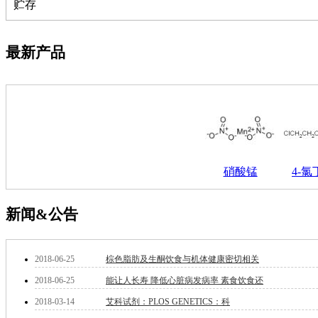
萘
贮存
铌
脲
镍
最新产品
宁
铍
嘌呤
其它
铅
嗪
醛
炔
硝酸锰
4-
噻吩
筛
砷
新闻&公告
石
试纸
锶
2018-06-25
棕色脂肪及生酮饮食与机体健康密切相关
松
2018-06-25
能让人长寿 降低心脏病发病率 素食饮食还
素
酸
2018-03-14
艾科试剂：PLOS GENETICS：科
钛