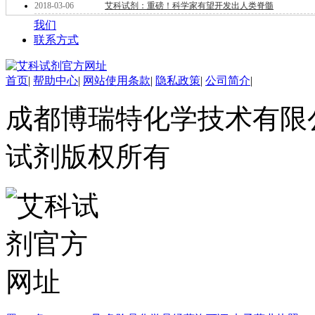
2018-03-06
艾科试剂：重磅！科学家有望开发出人类脊髓
酯
脂
我们
唑
联系方式
材料科学
替代能源
首页
|
帮助中心
|
网站使用条款
|
隐私政策
|
公司简介
|
生物材料
金属和陶瓷科学
成都博瑞特化学技术有限公司 ww
微米/纳米电子材
料
纳米材料
试剂版权所有
有机和印刷电子学
高分子科学
分析试剂
基准试剂
对照品
指示剂
染料中间体
染色剂
标准品
色谱试剂
分子筛