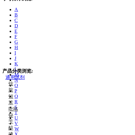
A
B
C
D
E
F
G
H
I
J
K
L
产品分类浏览:
M
通用试剂
N
铵
O
胺
P
钡
Q
R
苯
S
吡咯
T
铋
U
苄
V
醇
W
碘
X