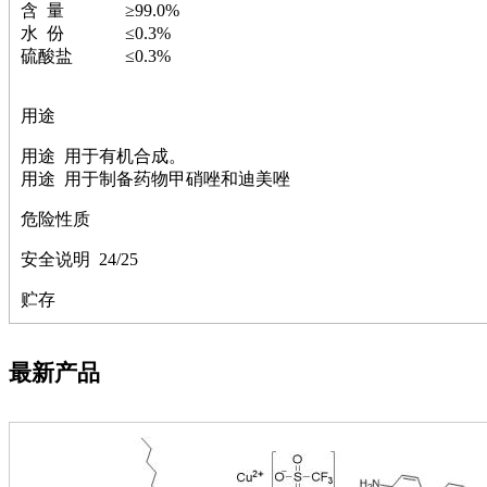
萘
含 量 ≥99.0%
铌
水 份 ≤0.3%
脲
硫酸盐 ≤0.3%
镍
宁
用途
铍
嘌呤
用途 用于有机合成。
其它
用途 用于制备药物甲硝唑和迪美唑
铅
嗪
危险性质
醛
炔
安全说明 24/25
噻吩
贮存
筛
砷
石
最新产品
试纸
锶
松
素
酸
钛