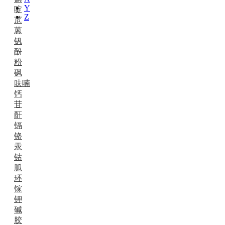
Y
啶
Z
苊
蒽
钒
酚
粉
砜
呋喃
钙
苷
酐
镉
铬
汞
钴
胍
环
镓
钾
碱
胶