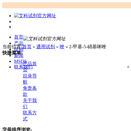
首页
产品
当前位置:
首页
通用试剂
唑
2-甲基-5-硝基咪唑
>
>
>
促销
快捷菜单:
新闻
MSDS
产品首
联系我们
页
目录导
航
免责条
款
关于我
们
联系方
式
字母排序浏览: