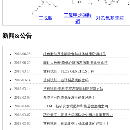
钽
碳
三氟甲烷磺酸
糖
三戊胺
对乙氧基苯胺
铜
锑
铁
新闻&公告
铜
酮
烷
温
2018-06-25
棕色脂肪及生酮饮食与机体健康密切相关
肟
2018-06-25
能让人长寿 降低心脏病发病率 素食饮食还
钨
2018-03-14
艾科试剂：PLOS GENETICS：科
芴
烯
2018-03-14
艾科试剂：破译梨品质的密码
硒
2018-03-14
艾科试剂:美科学家发现抑制肥胖新方法
锡
锌
2018-03-07
多吃鱼可以降低多发性硬化风险！
溴
2018-03-07
JCEM：新研究发现肥胖和肠道微生物之间
盐
吲哚
2018-03-07
巧夺天工！复旦大学团队让失明小鼠重获视力
油
2018-03-06
艾科试剂：抗氧化剂：机体健康的好帮手！
锗