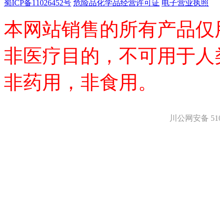
医药中间体
蜀ICP备11026452号
危险品化学品经营许可证
电子营业执照
天然产物
本网站销售的所有产品仅
标准溶液
生物/化学试剂
核酸
非医疗目的，不可用于人
碳水化合物
抗生素
生物缓冲液
非药用，非食用。
螯合剂/变性剂
酶、辅酶
显色及标记试剂
季铵盐
川公网安备 5101
L-氨基酸
其它生化试剂
CBZ氨基酸
BOC-氨基酸
Fmoc-氨基酸
氨基酸复合盐
D-氨基酸
DL-氨基酸
非天然氨基酸
N-甲基化氨基酸