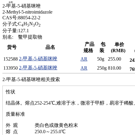
腈
2-甲基-5-硝基咪唑
精
2-Methyl-5-nitroimidazole
肼
CAS号:
88054-22-2
醌
C
H
N
O
分子式:
4
5
3
2
蜡
分子量:
127.1
锂
别名:
鳖甲提取物
啉
产品
包
单价
货号
品名
磷
规格
装
(RMB)
膦
2-甲基-5-硝基咪唑
152588
AR
50g
255.00
24
硫
铝
2-甲基-5-硝基咪唑
133950
AR
250g
810.00
76
氯
2-甲基-5-硝基咪唑相关搜索
镁
锰
性状
硅烷
酰氯
结晶体。熔点252-254℃,难溶于水，微溶于甲醇，易溶于
林
醚
质量标准
脒
钠
外 观 类白色或微黄色粉末
钼
熔 点 250.0～255.0℃