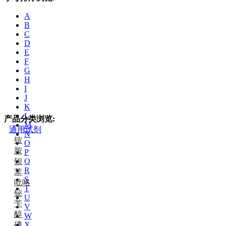
A
B
C
D
E
F
G
H
I
J
K
L
产品分类浏览:
M
通用试剂
N
铵
O
胺
P
钡
Q
R
苯
S
吡咯
T
铋
U
苄
V
醇
W
碘
X