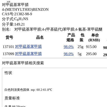
腈
对甲硫基苯甲腈
精
4-(METHYLTHIO)BENZON
肼
CAS号:
21382-98-9
醌
C
H
NS
分子式:
8
7
蜡
分子量:
149.21
锂
别名:
对甲硫基苯甲腈;4-(甲基硫代)苯甲腈;4-氰基-苯甲硫醚
啉
产品
包
单价
货号
品名
磷
规格
装
(RMB)
膦
对甲硫基苯甲腈
137101
98.0%
25g
915.00
90
硫
铝
对甲硫基苯甲腈
137099
98.0%
5g
295.00
29
氯
对甲硫基苯甲腈相关搜索
镁
锰
性状
硅烷
酰氯
林
醚
白色到淡黄色固体
mp: 60.2-61.8℃
脒
质量标准
钠
钼
含 量 98.5%min