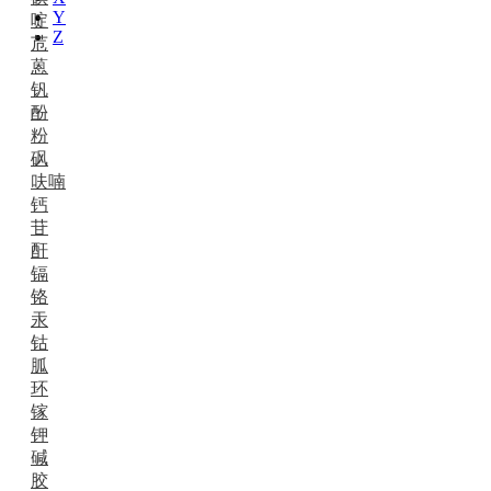
Y
啶
Z
苊
蒽
钒
酚
粉
砜
呋喃
钙
苷
酐
镉
铬
汞
钴
胍
环
镓
钾
碱
胶