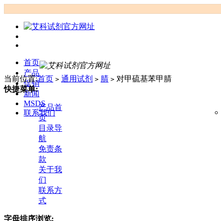
首页
产品
当前位置:
首页
通用试剂
腈
对甲硫基苯甲腈
>
>
>
促销
快捷菜单:
新闻
MSDS
产品首
联系我们
页
目录导
航
免责条
款
关于我
们
联系方
式
字母排序浏览: