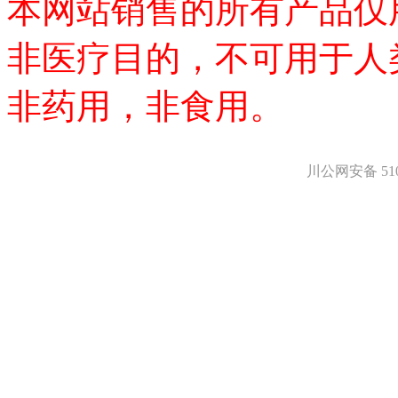
本网站销售的所有产品仅
医药中间体
天然产物
标准溶液
非医疗目的，不可用于人
生物/化学试剂
核酸
非药用，非食用。
碳水化合物
抗生素
生物缓冲液
螯合剂/变性剂
川公网安备 5101
酶、辅酶
显色及标记试剂
季铵盐
L-氨基酸
其它生化试剂
CBZ氨基酸
BOC-氨基酸
Fmoc-氨基酸
氨基酸复合盐
D-氨基酸
DL-氨基酸
非天然氨基酸
N-甲基化氨基酸