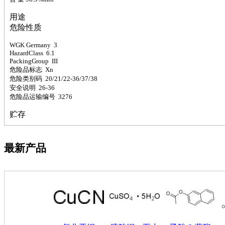
萘
铌
用途
脲
危险性质
镍
宁
WGK Germany 3
HazardClass 6.1
铍
PackingGroup III
嘌呤
危险品标志 Xn
其它
危险类别码 20/21/22-36/37/38
铅
安全说明 26-36
危险品运输编号 3276
嗪
醛
贮存
炔
噻吩
筛
最新产品
砷
石
试纸
锶
松
素
酸
钛