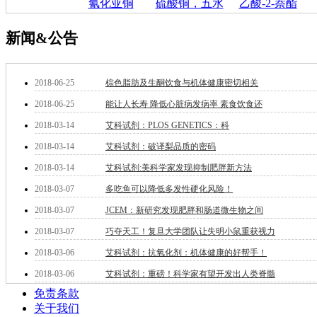
氰化亚铜
硫酸铜，五水
乙酸-2-萘酯
钽
碳
新闻&公告
糖
锑
铁
2018-06-25
棕色脂肪及生酮饮食与机体健康密切相关
铜
酮
2018-06-25
能让人长寿 降低心脏病发病率 素食饮食还
烷
2018-03-14
艾科试剂：PLOS GENETICS：科
温
肟
2018-03-14
艾科试剂：破译梨品质的密码
钨
2018-03-14
艾科试剂:美科学家发现抑制肥胖新方法
芴
2018-03-07
多吃鱼可以降低多发性硬化风险！
烯
硒
2018-03-07
JCEM：新研究发现肥胖和肠道微生物之间
锡
2018-03-07
巧夺天工！复旦大学团队让失明小鼠重获视力
锌
溴
2018-03-06
艾科试剂：抗氧化剂：机体健康的好帮手！
盐
2018-03-06
艾科试剂：重磅！科学家有望开发出人类脊髓
吲哚
免责条款
油
关于我们
锗