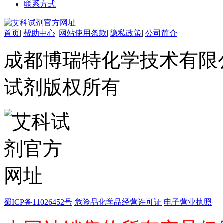
联系方式
酯
脂
唑
首页
|
帮助中心
|
网站使用条款
|
隐私政策
|
公司简介
|
材料科学
替代能源
成都博瑞特化学技术有限公司 ww
生物材料
金属和陶瓷科学
微米/纳米电子材
试剂版权所有
料
纳米材料
有机和印刷电子学
高分子科学
分析试剂
基准试剂
对照品
指示剂
染料中间体
染色剂
标准品
蜀ICP备11026452号
危险品化学品经营许可证
电子营业执照
色谱试剂
分子筛