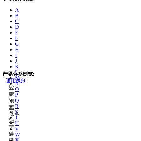
A
B
C
D
E
F
G
H
I
J
K
L
产品分类浏览:
M
通用试剂
N
铵
O
胺
P
钡
Q
R
苯
S
吡咯
T
铋
U
苄
V
醇
W
碘
X