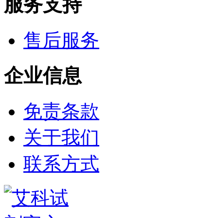
服务支持
氨基醇
多肽
手性产品
售后服务
培养基
稀土/稀有金属试剂
硼
企业信息
钯
钌
银
铈
免责条款
铱
镨
关于我们
铟
镧
铼
联系方式
锆
金
钇
铯
铷
铑