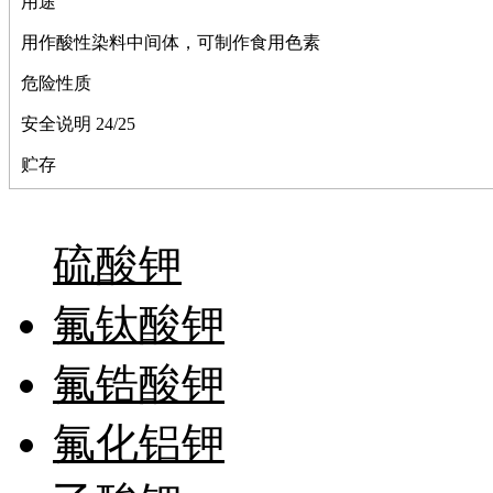
用途
萘
铌
用作酸性染料中间体，可制作食用色素
脲
镍
危险性质
宁
铍
安全说明 24/25
嘌呤
贮存
其它
铅
嗪
醛
硫酸钾
炔
噻吩
筛
氟钛酸钾
砷
石
氟锆酸钾
试纸
锶
松
氟化铝钾
素
酸
钛