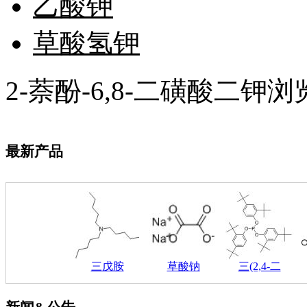
乙酸钾
钽
碳
草酸氢钾
糖
锑
铁
2-萘酚-6,8-二磺酸二钾
铜
酮
烷
温
肟
最新产品
钨
芴
烯
硒
锡
锌
溴
盐
三戊胺
草酸钠
三(2,4-二
吲哚
油
锗