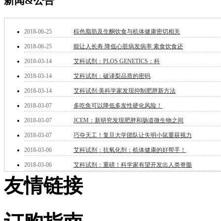
新闻&公告
酯
脂
唑
2018-06-25
棕色脂肪及生酮饮食与机体健康密切相关
材料科学
替代能源
2018-06-25
能让人长寿 降低心脏病发病率 素食饮食还
生物材料
2018-03-14
艾科试剂：PLOS GENETICS：科
金属和陶瓷科学
2018-03-14
艾科试剂：破译梨品质的密码
微米/纳米电子材
料
2018-03-14
艾科试剂:美科学家发现抑制肥胖新方法
纳米材料
2018-03-07
多吃鱼可以降低多发性硬化风险！
有机和印刷电子学
高分子科学
2018-03-07
JCEM：新研究发现肥胖和肠道微生物之间
分析试剂
2018-03-07
巧夺天工！复旦大学团队让失明小鼠重获视力
基准试剂
对照品
2018-03-06
艾科试剂：抗氧化剂：机体健康的好帮手！
指示剂
2018-03-06
艾科试剂：重磅！科学家有望开发出人类脊髓
染料中间体
友情链接
染色剂
标准品
色谱试剂
分子筛