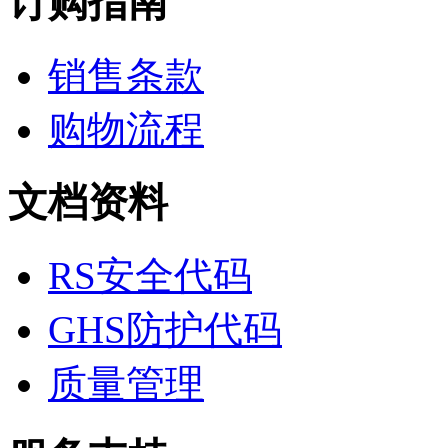
订购指南
医药中间体
天然产物
标准溶液
销售条款
生物/化学试剂
核酸
碳水化合物
购物流程
抗生素
生物缓冲液
螯合剂/变性剂
文档资料
酶、辅酶
显色及标记试剂
季铵盐
L-氨基酸
RS安全代码
其它生化试剂
CBZ氨基酸
GHS防护代码
BOC-氨基酸
Fmoc-氨基酸
氨基酸复合盐
质量管理
D-氨基酸
DL-氨基酸
非天然氨基酸
N-甲基化氨基酸