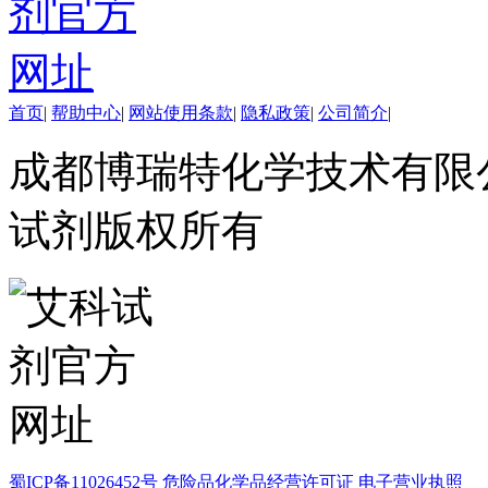
镱
铂
钐
铒
钕
首页
|
帮助中心
|
网站使用条款
|
隐私政策
|
公司简介
|
铥
钆
成都博瑞特化学技术有限公司 ww
碲
镥
试剂版权所有
铽
钬
铕
镝
高端化学
不对称合成
催化和无机化学
化学生物学
香精香料
杂环砌块
有机砌块
有机金属试剂
蜀ICP备11026452号
危险品化学品经营许可证
电子营业执照