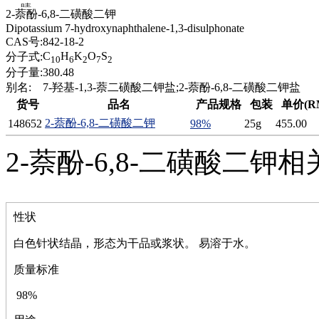
腈
2-萘酚-6,8-二磺酸二钾
精
Dipotassium 7-hydroxynaphthalene-1,3-disulphonate
肼
CAS号:
842-18-2
醌
C
H
K
O
S
分子式:
10
6
2
7
2
蜡
分子量:
380.48
锂
别名:
7-羟基-1,3-萘二磺酸二钾盐;2-萘酚-6,8-二磺酸二钾盐
啉
货号
品名
产品规格
包装
单价(R
磷
2-萘酚-6,8-二磺酸二钾
148652
98%
25g
455.00
膦
硫
2-萘酚-6,8-二磺酸二钾
铝
氯
镁
锰
性状
硅烷
酰氯
白色针状结晶，形态为干品或浆状。 易溶于水。
林
醚
质量标准
脒
钠
98%
钼