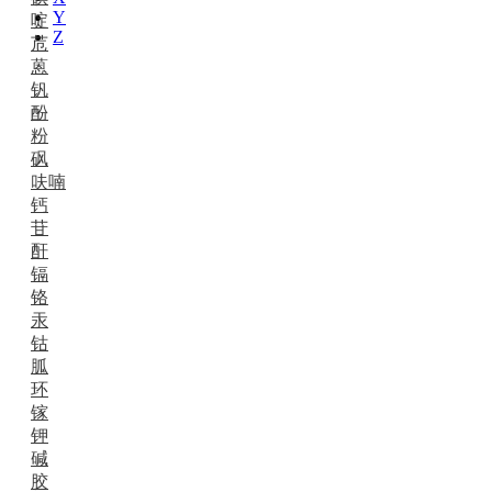
Y
啶
Z
苊
蒽
钒
酚
粉
砜
呋喃
钙
苷
酐
镉
铬
汞
钴
胍
环
镓
钾
碱
胶