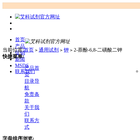
首页
产品
当前位置:
首页
通用试剂
钾
2-萘酚-6,8-二磺酸二钾
>
>
>
促销
快捷菜单:
新闻
MSDS
产品首
联系我们
页
目录导
航
免责条
款
关于我
们
联系方
式
字母排序浏览: