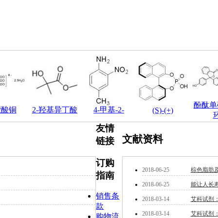
酚酞单
檬酸铜
2-羟基异丁酸
4-甲基-2-
(S)-(+)
友情
文献资料
链接
订购
2018-06-25
棕色脂肪
指南
2018-06-25
能让人长寿
销售条
2018-03-14
艾科试剂：P
款
2018-03-14
艾科试剂
购物流