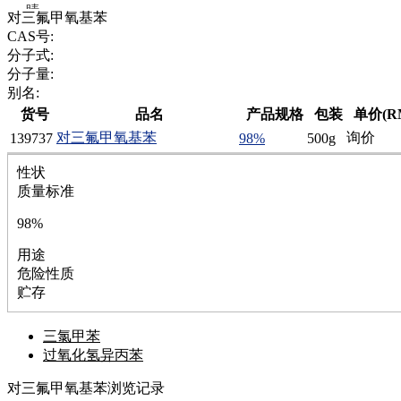
腈
对三氟甲氧基苯
精
CAS号:
肼
分子式:
醌
分子量:
蜡
别名:
锂
货号
品名
产品规格
包装
单价(R
啉
对三氟甲氧基苯
询价
139737
98%
500g
磷
膦
性状
硫
质量标准
铝
氯
98%
镁
用途
锰
危险性质
硅烷
贮存
酰氯
林
醚
三氯甲苯
脒
过氧化氢异丙苯
钠
钼
对三氟甲氧基苯浏览记录