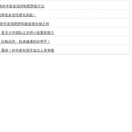
:美科学家发现抑制肥胖新方法
以降低多发性硬化风险！
新研究发现肥胖和肠道微生物之间
！复旦大学团队让失明小鼠重获视力
：抗氧化剂：机体健康的好帮手！
：重磅！科学家有望开发出人类脊髓