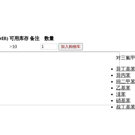
MB)
可用库存
备注
数量
>10
对三氟
异丁基
异丙苯
间二甲
乙基苯
溴苯
硝基苯
叔丁基