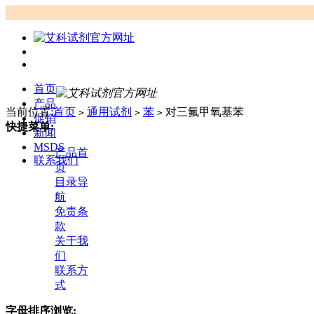
首页
产品
当前位置:
首页
通用试剂
苯
对三氟甲氧基苯
>
>
>
促销
快捷菜单:
新闻
MSDS
产品首
联系我们
页
目录导
航
免责条
款
关于我
们
联系方
式
字母排序浏览: