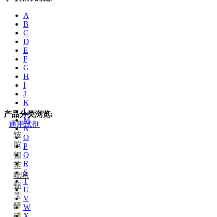
A
B
C
D
E
F
G
H
I
J
K
L
产品分类浏览:
M
通用试剂
N
铵
O
胺
P
钡
Q
R
苯
S
吡咯
T
铋
U
苄
V
醇
W
碘
X