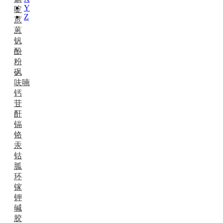
Y
啶
Z
苊
蒽
钒
酚
粉
砜
呋喃
钙
苷
酐
镉
铬
汞
钴
胍
环
镓
钾
碱
胶