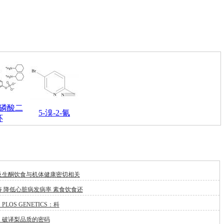
磷酸二
5-溴-2-氰
环
及生酮饮食与机体健康密切相关
 降低心脏病发病率 素食饮食还
LOS GENETICS：科
：破译梨品质的密码