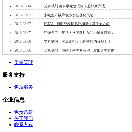
钽
2018-03-14
艾科试剂:美科学家发现抑制肥胖新方法
碳
2018-03-07
多吃鱼可以降低多发性硬化风险！
糖
锑
2018-03-07
JCEM：新研究发现肥胖和肠道微生物之间
铁
2018-03-07
巧夺天工！复旦大学团队让失明小鼠重获视力
铜
2018-03-06
艾科试剂：抗氧化剂：机体健康的好帮手！
酮
烷
2018-03-06
艾科试剂：重磅！科学家有望开发出人类脊髓
温
肟
质量管理
钨
芴
服务支持
烯
硒
售后服务
锡
锌
企业信息
溴
盐
免责条款
吲哚
关于我们
油
联系方式
锗