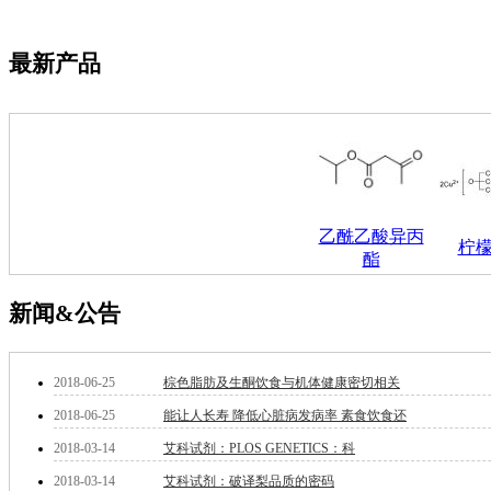
萘
铌
脲
最新产品
镍
宁
铍
嘌呤
其它
铅
嗪
醛
乙酰乙酸异丙
柠
炔
酯
噻吩
筛
新闻&公告
砷
石
试纸
2018-06-25
棕色脂肪及生酮饮食与机体健康密切相关
锶
2018-06-25
能让人长寿 降低心脏病发病率 素食饮食还
松
素
2018-03-14
艾科试剂：PLOS GENETICS：科
酸
2018-03-14
艾科试剂：破译梨品质的密码
钛