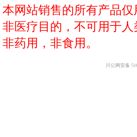
医药中间体
本网站销售的所有产品仅
天然产物
标准溶液
生物/化学试剂
非医疗目的，不可用于人
核酸
碳水化合物
非药用，非食用。
抗生素
生物缓冲液
螯合剂/变性剂
酶、辅酶
川公网安备 5101
显色及标记试剂
季铵盐
L-氨基酸
其它生化试剂
CBZ氨基酸
BOC-氨基酸
Fmoc-氨基酸
氨基酸复合盐
D-氨基酸
DL-氨基酸
非天然氨基酸
N-甲基化氨基酸