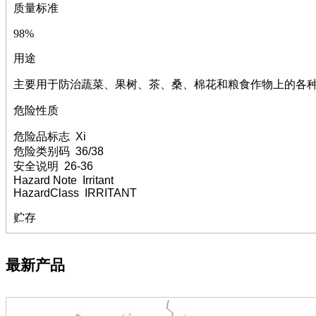
萘
质量标准
铌
脲
98%
镍
用途
宁
铍
主要用于防治蔬菜、果树、茶、桑、棉花和粮食作物上的各
嘌呤
其它
危险性质
铅
危险品标志 Xi
嗪
危险类别码 36/38
醛
安全说明 26-36
炔
Hazard Note Irritant
噻吩
HazardClass IRRITANT
筛
砷
贮存
石
试纸
锶
最新产品
松
素
酸
钛