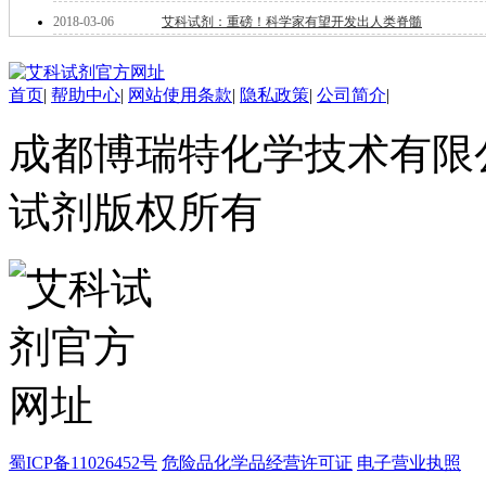
酯
2018-03-06
艾科试剂：重磅！科学家有望开发出人类脊髓
脂
唑
材料科学
首页
|
帮助中心
|
网站使用条款
|
隐私政策
|
公司简介
|
替代能源
生物材料
成都博瑞特化学技术有限公司 ww
金属和陶瓷科学
微米/纳米电子材
料
试剂版权所有
纳米材料
有机和印刷电子学
高分子科学
分析试剂
基准试剂
对照品
指示剂
染料中间体
染色剂
标准品
色谱试剂
蜀ICP备11026452号
危险品化学品经营许可证
电子营业执照
分子筛