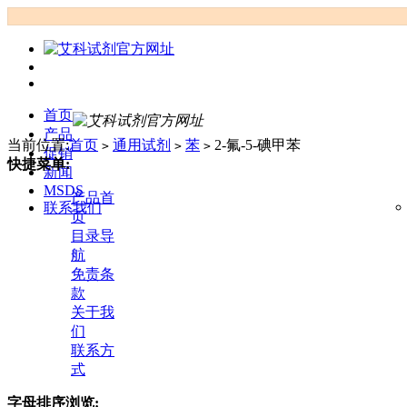
首页
产品
当前位置:
首页
通用试剂
苯
2-氟-5-碘甲苯
>
>
>
促销
快捷菜单:
新闻
MSDS
产品首
联系我们
页
目录导
航
免责条
款
关于我
们
联系方
式
字母排序浏览: