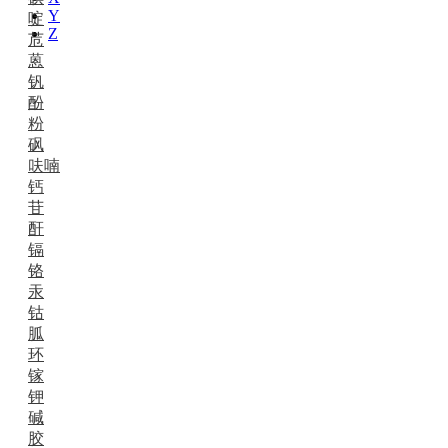
Y
啶
Z
苊
蒽
钒
酚
粉
砜
呋喃
钙
苷
酐
镉
铬
汞
钴
胍
环
镓
钾
碱
胶