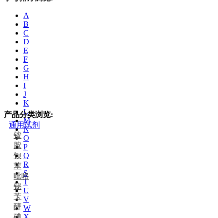
A
B
C
D
E
F
G
H
I
J
K
L
产品分类浏览:
M
通用试剂
N
铵
O
胺
P
钡
Q
R
苯
S
吡咯
T
铋
U
苄
V
醇
W
碘
X