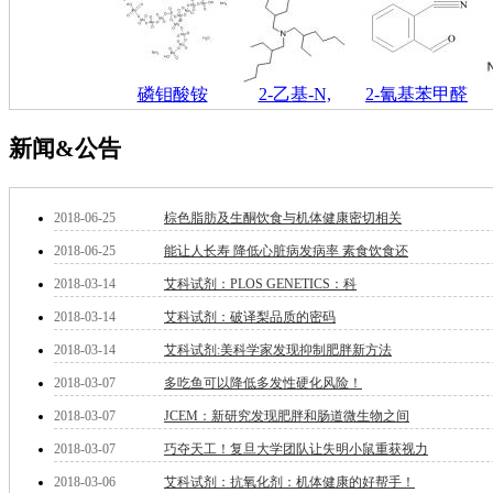
钽
碳
糖
锑
磷钼酸铵
2-乙基-N,
2-氰基苯甲醛
铁
铜
新闻&公告
酮
烷
温
2018-06-25
棕色脂肪及生酮饮食与机体健康密切相关
肟
钨
2018-06-25
能让人长寿 降低心脏病发病率 素食饮食还
芴
2018-03-14
艾科试剂：PLOS GENETICS：科
烯
2018-03-14
艾科试剂：破译梨品质的密码
硒
锡
2018-03-14
艾科试剂:美科学家发现抑制肥胖新方法
锌
2018-03-07
多吃鱼可以降低多发性硬化风险！
溴
盐
2018-03-07
JCEM：新研究发现肥胖和肠道微生物之间
吲哚
2018-03-07
巧夺天工！复旦大学团队让失明小鼠重获视力
油
锗
2018-03-06
艾科试剂：抗氧化剂：机体健康的好帮手！