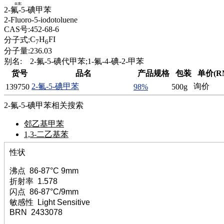
腈
2-氟-5-碘甲苯
精
2-Fluoro-5-iodotoluene
肼
CAS号:
452-68-6
醌
C
H
FI
分子式:
7
6
蜡
分子量:
236.03
锂
别名:
2-氟-5-碘代甲苯;1-氟-4-碘-2-甲苯
啉
货号
品名
产品规格
包装
单价(R
磷
2-氟-5-碘甲苯
询价
139750
98%
500g
膦
硫
2-氟-5-碘甲苯相关搜索
铝
氯
邻乙基甲苯
镁
1,3-二乙基苯
锰
性状
硅烷
酰氯
沸点 86-87°C 9mm
林
折射率 1.578
醚
闪点 86-87°C/9mm
脒
敏感性 Light Sensitive
钠
BRN 2433078
钼