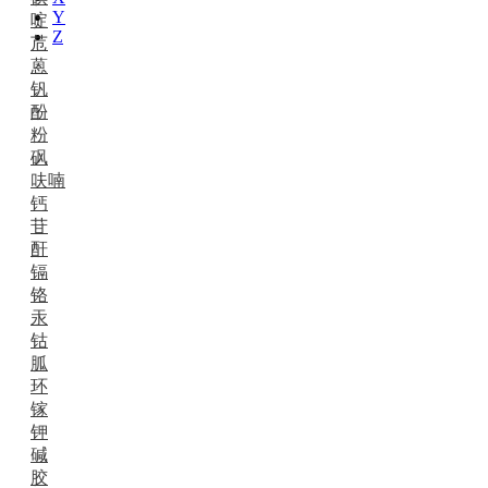
Y
啶
Z
苊
蒽
钒
酚
粉
砜
呋喃
钙
苷
酐
镉
铬
汞
钴
胍
环
镓
钾
碱
胶