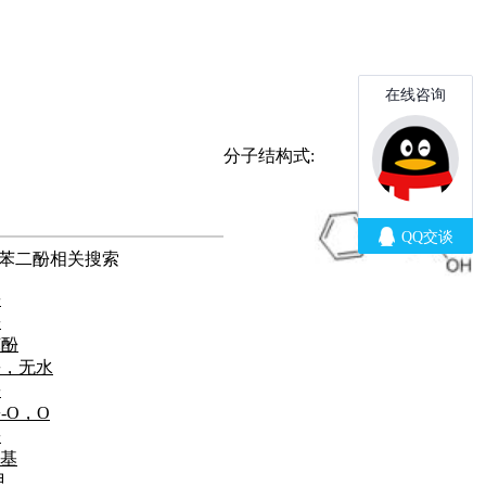
分子结构式:
对苯二酚相关搜索
酚
酚
苯酚
酚，无水
酚
-O，O
酚
硝基
甲