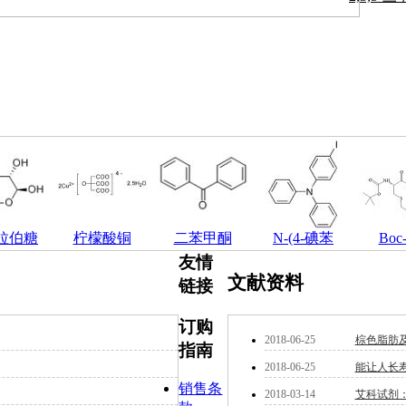
阿拉伯糖
柠檬酸铜
二苯甲酮
N-(4-碘苯
Boc
友情
文献资料
链接
订购
2018-06-25
棕色脂肪
指南
2018-06-25
能让人长寿
销售条
2018-03-14
艾科试剂：P