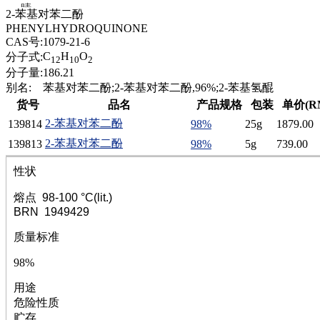
腈
2-苯基对苯二酚
精
PHENYLHYDROQUINONE
肼
CAS号:
1079-21-6
醌
C
H
O
分子式:
12
10
2
蜡
分子量:
186.21
锂
别名:
苯基对苯二酚;2-苯基对苯二酚,96%;2-苯基氢醌
啉
货号
品名
产品规格
包装
单价(R
磷
2-苯基对苯二酚
139814
98%
25g
1879.00
膦
硫
2-苯基对苯二酚
139813
98%
5g
739.00
铝
性状
氯
镁
熔点 98-100 °C(lit.)
锰
BRN 1949429
硅烷
酰氯
质量标准
林
98%
醚
脒
用途
钠
危险性质
钼
贮存