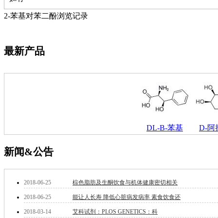
萘
铌
2-苯基对苯二酚浏览记录
脲
镍
宁
最新产品
铍
嘌呤
其它
铅
嗪
醛
炔
噻吩
DL-Β-苯基
D-
筛
砷
新闻&公告
石
试纸
锶
2018-06-25
棕色脂肪及生酮饮食与机体健康密切相关
松
素
2018-06-25
能让人长寿 降低心脏病发病率 素食饮食还
酸
2018-03-14
艾科试剂：PLOS GENETICS：科
钛