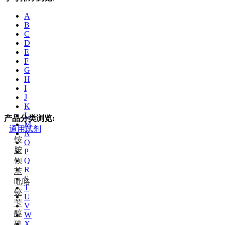
A
B
C
D
E
F
G
H
I
J
K
L
产品分类浏览:
M
通用试剂
N
铵
O
胺
P
钡
Q
R
苯
S
吡咯
T
铋
U
苄
V
醇
W
碘
X