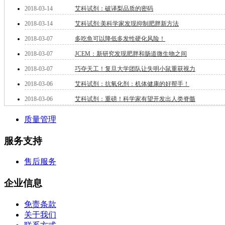
钽
2018-03-14
艾科试剂：破译梨品质的密码
碳
2018-03-14
艾科试剂:美科学家发现抑制肥胖新方法
糖
2018-03-07
多吃鱼可以降低多发性硬化风险！
锑
铁
2018-03-07
JCEM：新研究发现肥胖和肠道微生物之间
铜
2018-03-07
巧夺天工！复旦大学团队让失明小鼠重获视力
酮
烷
2018-03-06
艾科试剂：抗氧化剂：机体健康的好帮手！
温
2018-03-06
艾科试剂：重磅！科学家有望开发出人类脊髓
肟
钨
质量管理
芴
烯
服务支持
硒
锡
售后服务
锌
溴
企业信息
盐
吲哚
免责条款
油
关于我们
锗