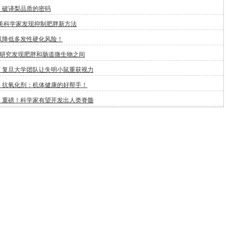
：破译梨品质的密码
:美科学家发现抑制肥胖新方法
以降低多发性硬化风险！
新研究发现肥胖和肠道微生物之间
！复旦大学团队让失明小鼠重获视力
：抗氧化剂：机体健康的好帮手！
：重磅！科学家有望开发出人类脊髓