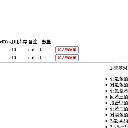
MB)
可用库存
备注
数量
>10
q-d
>10
q-d
2-苯基
邻氯苯
对氯苯
邻氨基
间苯三
混合甲
邻苯二酚
对溴苯
2-氯-4-
2,3,5-三