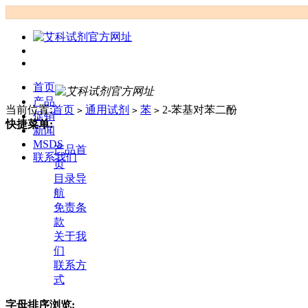
首页
产品
当前位置:
首页
通用试剂
苯
2-苯基对苯二酚
>
>
>
促销
快捷菜单:
新闻
MSDS
产品首
联系我们
页
目录导
航
免责条
款
关于我
们
联系方
式
字母排序浏览: