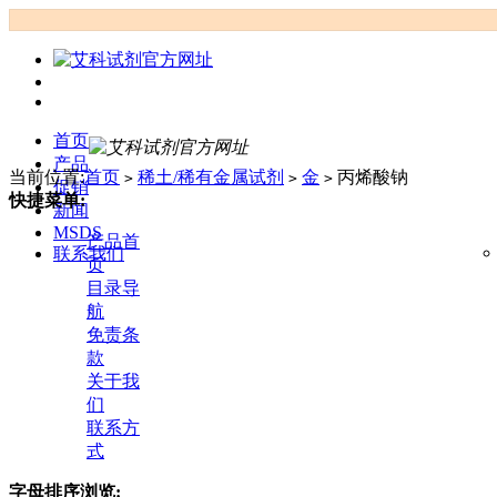
首页
产品
当前位置:
首页
稀土/稀有金属试剂
金
丙烯酸钠
>
>
>
促销
快捷菜单:
新闻
MSDS
产品首
联系我们
页
目录导
航
免责条
款
关于我
们
联系方
式
字母排序浏览: