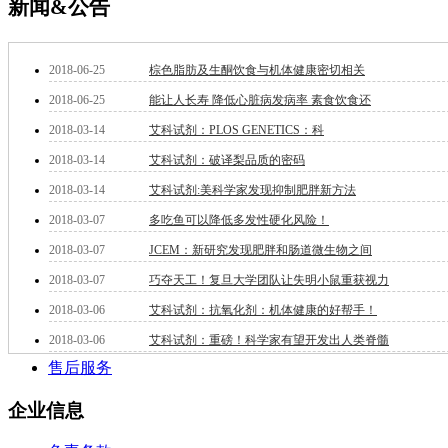
新闻&公告
钽
碳
糖
2018-06-25
棕色脂肪及生酮饮食与机体健康密切相关
锑
2018-06-25
能让人长寿 降低心脏病发病率 素食饮食还
铁
铜
2018-03-14
艾科试剂：PLOS GENETICS：科
酮
2018-03-14
艾科试剂：破译梨品质的密码
烷
温
2018-03-14
艾科试剂:美科学家发现抑制肥胖新方法
肟
2018-03-07
多吃鱼可以降低多发性硬化风险！
钨
芴
2018-03-07
JCEM：新研究发现肥胖和肠道微生物之间
烯
2018-03-07
巧夺天工！复旦大学团队让失明小鼠重获视力
硒
2018-03-06
艾科试剂：抗氧化剂：机体健康的好帮手！
锡
锌
2018-03-06
艾科试剂：重磅！科学家有望开发出人类脊髓
溴
售后服务
盐
吲哚
企业信息
油
锗