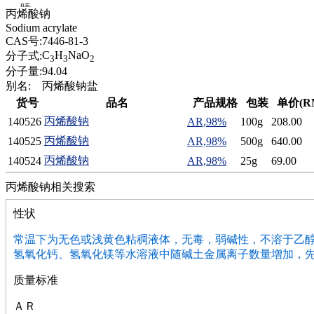
腈
丙烯酸钠
精
Sodium acrylate
肼
CAS号:
7446-81-3
醌
C
H
NaO
分子式:
3
3
2
蜡
分子量:
94.04
锂
别名:
丙烯酸钠盐
啉
货号
品名
产品规格
包装
单价(R
磷
丙烯酸钠
140526
AR,98%
100g
208.00
膦
硫
丙烯酸钠
140525
AR,98%
500g
640.00
铝
丙烯酸钠
140524
AR,98%
25g
69.00
氯
镁
丙烯酸钠相关搜索
锰
性状
硅烷
酰氯
常温下为无色或浅黄色粘稠液体，无毒，弱碱性，不溶于乙
林
氢氧化钙、氢氧化镁等水溶液中随碱土金属离子数量增加，
醚
脒
质量标准
钠
钼
ＡＲ