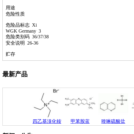
萘
用途
铌
危险性质
脲
镍
危险品标志 Xi
宁
WGK Germany 3
铍
危险类别码 36/37/38
嘌呤
安全说明 26-36
其它
铅
贮存
嗪
醛
炔
最新产品
噻吩
筛
砷
石
试纸
锶
松
素
四乙基溴化铵
甲苯胺蓝
喹啉硫酸盐
酸
钛