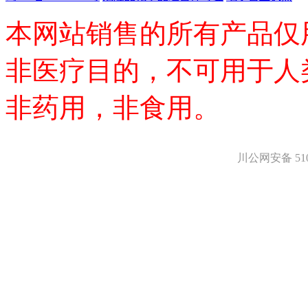
医药中间体
天然产物
本网站销售的所有产品仅
标准溶液
生物/化学试剂
核酸
非医疗目的，不可用于人
碳水化合物
抗生素
非药用，非食用。
生物缓冲液
螯合剂/变性剂
酶、辅酶
显色及标记试剂
川公网安备 5101
季铵盐
L-氨基酸
其它生化试剂
CBZ氨基酸
BOC-氨基酸
Fmoc-氨基酸
氨基酸复合盐
D-氨基酸
DL-氨基酸
非天然氨基酸
N-甲基化氨基酸