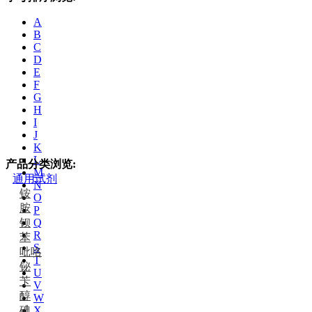
A
B
C
D
E
F
G
H
I
J
K
L
产品分类浏览:
M
通用试剂
N
铵
O
胺
P
钡
Q
R
苯
S
吡咯
T
铋
U
苄
V
醇
W
碘
X