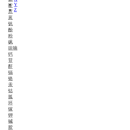
Y
啶
Z
苊
蒽
钒
酚
粉
砜
呋喃
钙
苷
酐
镉
铬
汞
钴
胍
环
镓
钾
碱
胶