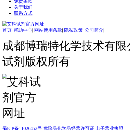
免责条款
酯
关于我们
脂
联系方式
唑
材料科学
替代能源
首页
|
帮助中心
|
网站使用条款
|
隐私政策
|
公司简介
|
生物材料
金属和陶瓷科学
成都博瑞特化学技术有限公司 ww
微米/纳米电子材
料
试剂版权所有
纳米材料
有机和印刷电子学
高分子科学
分析试剂
基准试剂
对照品
指示剂
染料中间体
染色剂
标准品
色谱试剂
分子筛
蜀ICP备11026452号
危险品化学品经营许可证
电子营业执照