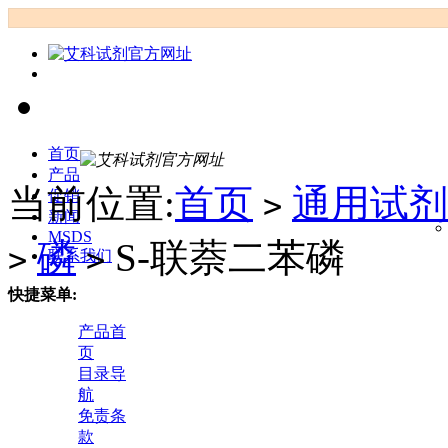
首页
产品
当前位置:
首页
通用试剂
促销
>
新闻
MSDS
磷
S-联萘二苯磷
>
>
联系我们
快捷菜单:
产品首
页
目录导
航
免责条
款