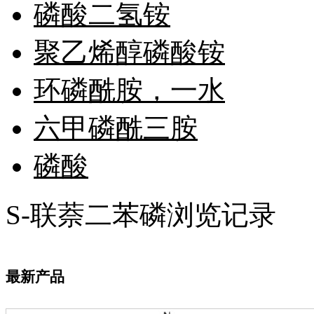
试纸
磷酸二氢铵
锶
松
聚乙烯醇磷酸铵
素
酸
钛
环磷酰胺，一水
钽
碳
六甲磷酰三胺
糖
锑
铁
磷酸
铜
酮
烷
S-联萘二苯磷浏览记录
温
肟
钨
芴
烯
最新产品
硒
锡
锌