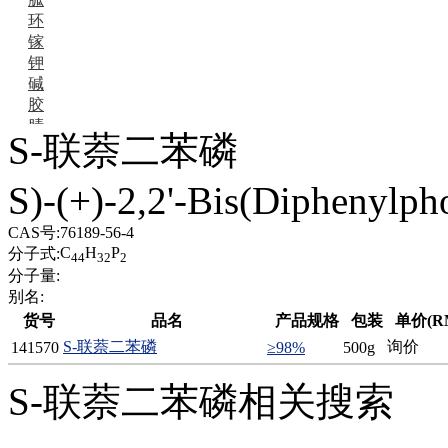
环
镓
钾
碱
胶
腈
S-联萘二苯磷
精
肼
S)-(+)-2,2'-Bis(Diphenylph
醌
蜡
锂
CAS号:
76189-56-4
啉
C
H
P
分子式:
44
32
2
磷
分子量:
膦
别名:
硫
货号
品名
产品规格
包装
单价(R
铝
S-联萘二苯磷
询价
141570
≥98%
500g
氯
镁
S-联萘二苯磷相关搜索
锰
硅烷
酰氯