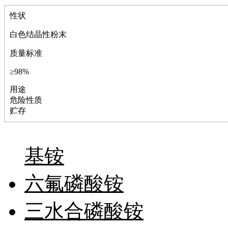
林
性状
醚
脒
白色结晶性粉末
钠
钼
质量标准
萘
铌
≥98%
脲
用途
镍
危险性质
宁
贮存
铍
嘌呤
其它
铅
基铵
嗪
醛
六氟磷酸铵
炔
噻吩
筛
三水合磷酸铵
砷
石