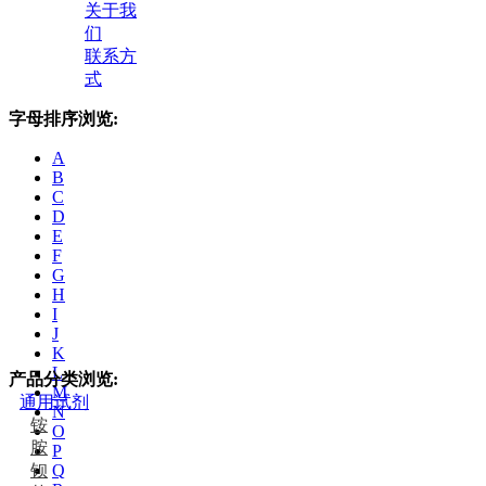
关于我
们
联系方
式
字母排序浏览:
A
B
C
D
E
F
G
H
I
J
K
L
产品分类浏览:
M
通用试剂
N
铵
O
胺
P
钡
Q