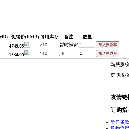
MB)
促销价(RMB)
可用库存
备注
数量
暂时缺货
>10
4749.05
>10
j-k
1234.05
鸡胰腺粉
鸡胰腺粉
友情链
订购指
销售条
购物流