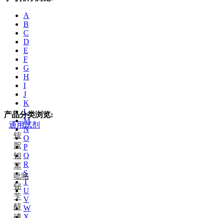
A
B
C
D
E
F
G
H
I
J
K
L
产品分类浏览:
M
通用试剂
N
铵
O
胺
P
钡
Q
R
苯
S
吡咯
T
铋
U
苄
V
醇
W
碘
X