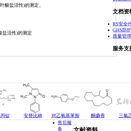
叶酸盐活性)的测定。
文档资
RS安全
GHS防
酸盐活性)的测定
质量管
服务支
化丙锭
安替比林
对乙氧基苯胺
酮麝香
三氯
售后服
务
文献资料