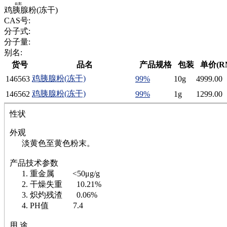
腈
鸡胰腺粉(冻干)
精
CAS号:
肼
分子式:
醌
分子量:
蜡
别名:
锂
货号
品名
产品规格
包装
单价(R
啉
鸡胰腺粉(冻干)
146563
99%
10g
4999.00
磷
膦
鸡胰腺粉(冻干)
146562
99%
1g
1299.00
硫
铝
性状
氯
外观
镁
淡黄色至黄色粉末。
锰
硅烷
产品技术参数
酰氯
1. 重金属 <50μg/g
林
2. 干燥失重 10.21%
醚
3. 炽灼残渣 0.06%
脒
4. PH值 7.4
钠
钼
用 途