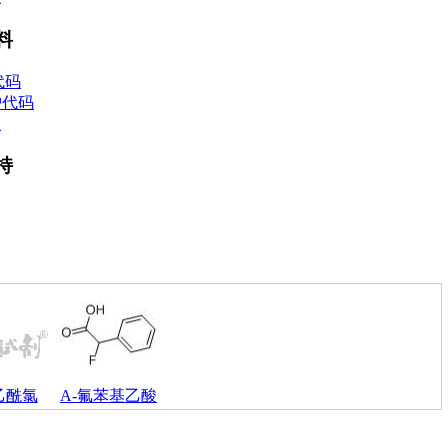
料
代码
护代码
理
持
乙酰氯
Α-氟苯基乙酸