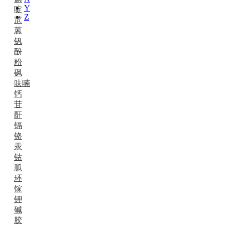
Y
啶
Z
苊
蒽
钒
酚
粉
砜
呋喃
钙
苷
酐
镉
铬
汞
钴
胍
环
镓
钾
碱
胶