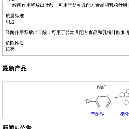
萘
经酶作用释放出叶酸，可用于婴幼儿配方食品和乳粉叶酸(
铌
脲
质量标准
镍
用途
宁
铍
经酶作用释放出叶酸，可用于婴幼儿配方食品和乳粉叶酸(叶
嘌呤
危险性质
其它
贮存
铅
嗪
醛
最新产品
炔
噻吩
筛
砷
石
试纸
锶
松
苯酚钠
碘
素
酸
新闻&公告
钛