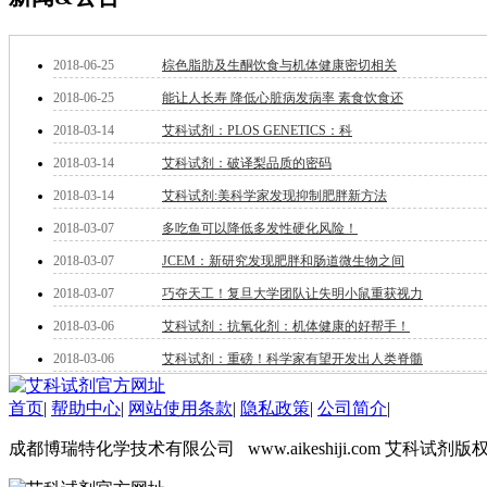
钽
碳
糖
2018-06-25
棕色脂肪及生酮饮食与机体健康密切相关
锑
2018-06-25
能让人长寿 降低心脏病发病率 素食饮食还
铁
2018-03-14
艾科试剂：PLOS GENETICS：科
铜
酮
2018-03-14
艾科试剂：破译梨品质的密码
烷
2018-03-14
艾科试剂:美科学家发现抑制肥胖新方法
温
肟
2018-03-07
多吃鱼可以降低多发性硬化风险！
钨
2018-03-07
JCEM：新研究发现肥胖和肠道微生物之间
芴
烯
2018-03-07
巧夺天工！复旦大学团队让失明小鼠重获视力
硒
2018-03-06
艾科试剂：抗氧化剂：机体健康的好帮手！
锡
2018-03-06
艾科试剂：重磅！科学家有望开发出人类脊髓
锌
溴
盐
首页
|
帮助中心
|
网站使用条款
|
隐私政策
|
公司简介
|
吲哚
成都博瑞特化学技术有限公司 www.aikeshiji.com 艾科试剂版
油
锗