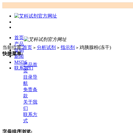
首页
产品
当前位置:
首页
分析试剂
指示剂
鸡胰腺粉(冻干)
>
>
>
促销
快捷菜单:
新闻
MSDS
产品首
联系我们
页
目录导
航
免责条
款
关于我
们
联系方
式
字母排序浏览: