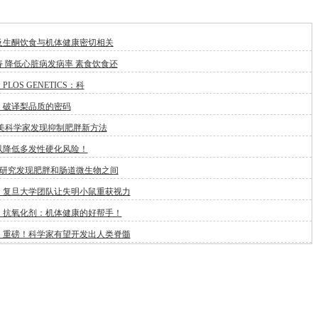
及生酮饮食与机体健康密切相关
 降低心脏病发病率 素食饮食还
LOS GENETICS：科
：破译梨品质的密码
:美科学家发现抑制肥胖新方法
以降低多发性硬化风险！
新研究发现肥胖和肠道微生物之间
！复旦大学团队让失明小鼠重获视力
：抗氧化剂：机体健康的好帮手！
：重磅！科学家有望开发出人类脊髓