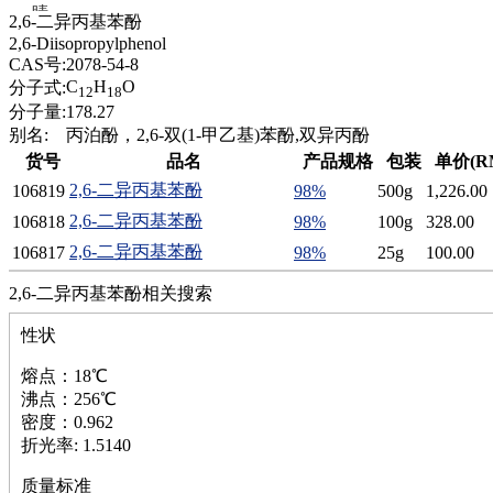
腈
2,6-二异丙基苯酚
精
2,6-Diisopropylphenol
肼
CAS号:
2078-54-8
醌
C
H
O
分子式:
12
18
蜡
分子量:
178.27
锂
别名:
丙泊酚，2,6-双(1-甲乙基)苯酚,双异丙酚
啉
货号
品名
产品规格
包装
单价(R
磷
2,6-二异丙基苯酚
106819
98%
500g
1,226.00
膦
硫
2,6-二异丙基苯酚
106818
98%
100g
328.00
铝
2,6-二异丙基苯酚
106817
98%
25g
100.00
氯
镁
2,6-二异丙基苯酚相关搜索
锰
性状
硅烷
酰氯
熔点：18℃
林
沸点：256℃
醚
密度：0.962
脒
折光率: 1.5140
钠
钼
质量标准