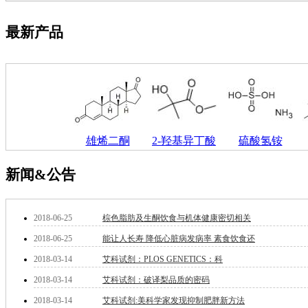
钽
碳
最新产品
糖
锑
铁
铜
酮
烷
温
雄烯二酮
2-羟基异丁酸
硫酸氢铵
肟
钨
芴
新闻&公告
烯
硒
锡
2018-06-25
棕色脂肪及生酮饮食与机体健康密切相关
锌
2018-06-25
能让人长寿 降低心脏病发病率 素食饮食还
溴
盐
2018-03-14
艾科试剂：PLOS GENETICS：科
吲哚
2018-03-14
艾科试剂：破译梨品质的密码
油
锗
2018-03-14
艾科试剂:美科学家发现抑制肥胖新方法