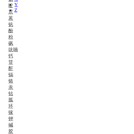
Y
啶
Z
苊
蒽
钒
酚
粉
砜
呋喃
钙
苷
酐
镉
铬
汞
钴
胍
环
镓
钾
碱
胶