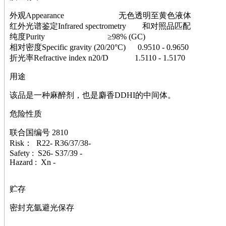
萘
铌
外观Appearance 无色透明至黄色液体
脲
红外光谱鉴定Infrared spectrometry 和对照品匹配
镍
纯度Purity ≥98% (GC)
宁
相对密度Specific gravity (20/20°C) 0.9510 - 0.9650
铍
折光率Refractive index n20/D 1.5110 - 1.5170
嘌呤
用途
其它
铅
该品是一种麻醉剂，也是麝香DDHI的中间体。
嗪
醛
危险性质
炔
噻吩
联合国编号 2810
筛
Risk： R22- R36/37/38-
砷
Safety : S26- S37/39 -
石
Hazard : Xn -
试纸
锶
贮存
松
素
密封充氩避光保存
酸
钛