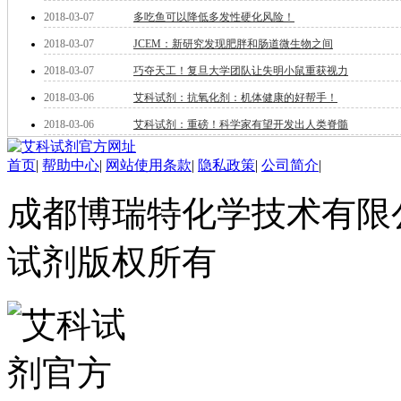
酯
2018-03-07
多吃鱼可以降低多发性硬化风险！
脂
2018-03-07
JCEM：新研究发现肥胖和肠道微生物之间
唑
材料科学
2018-03-07
巧夺天工！复旦大学团队让失明小鼠重获视力
替代能源
2018-03-06
艾科试剂：抗氧化剂：机体健康的好帮手！
生物材料
金属和陶瓷科学
2018-03-06
艾科试剂：重磅！科学家有望开发出人类脊髓
微米/纳米电子材
料
首页
|
帮助中心
|
网站使用条款
|
隐私政策
|
公司简介
|
纳米材料
有机和印刷电子学
成都博瑞特化学技术有限公司 ww
高分子科学
分析试剂
试剂版权所有
基准试剂
对照品
指示剂
染料中间体
染色剂
标准品
色谱试剂
分子筛