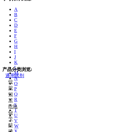
A
B
C
D
E
F
G
H
I
J
K
L
产品分类浏览:
M
通用试剂
N
铵
O
胺
P
钡
Q
R
苯
S
吡咯
T
铋
U
苄
V
醇
W
碘
X