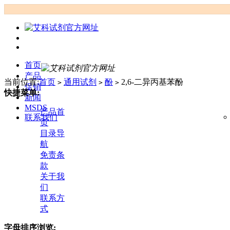
首页
产品
当前位置:
首页
通用试剂
酚
2,6-二异丙基苯酚
>
>
>
促销
快捷菜单:
新闻
MSDS
产品首
联系我们
页
目录导
航
免责条
款
关于我
们
联系方
式
字母排序浏览: