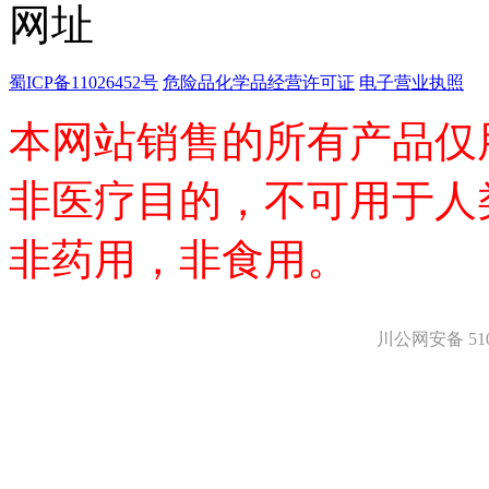
医药中间体
天然产物
标准溶液
生物/化学试剂
蜀ICP备11026452号
危险品化学品经营许可证
电子营业执照
核酸
碳水化合物
本网站销售的所有产品仅
抗生素
生物缓冲液
非医疗目的，不可用于人
螯合剂/变性剂
酶、辅酶
显色及标记试剂
非药用，非食用。
季铵盐
L-氨基酸
其它生化试剂
CBZ氨基酸
川公网安备 5101
BOC-氨基酸
Fmoc-氨基酸
氨基酸复合盐
D-氨基酸
DL-氨基酸
非天然氨基酸
N-甲基化氨基酸