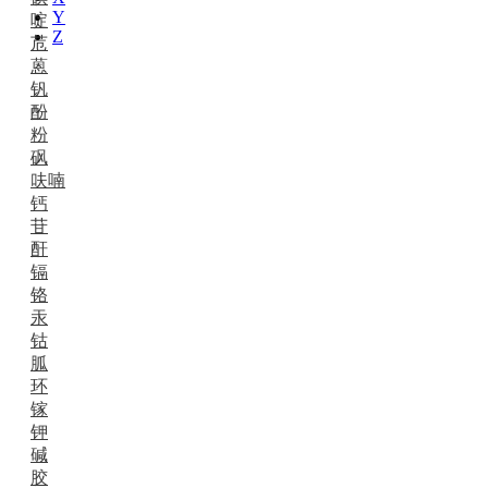
Y
啶
Z
苊
蒽
钒
酚
粉
砜
呋喃
钙
苷
酐
镉
铬
汞
钴
胍
环
镓
钾
碱
胶