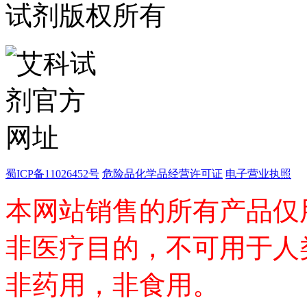
试剂版权所有
酯
脂
唑
材料科学
替代能源
生物材料
金属和陶瓷科学
微米/纳米电子材
料
纳米材料
有机和印刷电子学
高分子科学
蜀ICP备11026452号
危险品化学品经营许可证
电子营业执照
分析试剂
基准试剂
本网站销售的所有产品仅
对照品
指示剂
染料中间体
非医疗目的，不可用于人
染色剂
标准品
非药用，非食用。
色谱试剂
分子筛