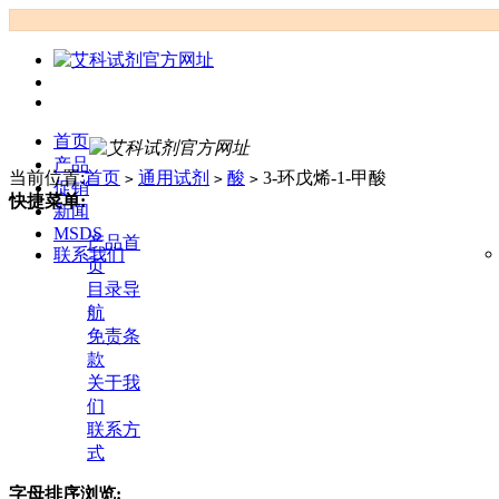
首页
产品
当前位置:
首页
通用试剂
酸
3-环戊烯-1-甲酸
>
>
>
促销
快捷菜单:
新闻
MSDS
产品首
联系我们
页
目录导
航
免责条
款
关于我
们
联系方
式
字母排序浏览: