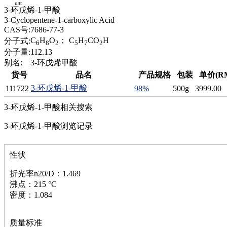
腈
3-环戊烯-1-甲酸
精
3-Cyclopentene-1-carboxylic Acid
肼
CAS号:
7686-77-3
醌
C
H
O
； C
H
CO
H
分子式:
6
8
2
5
7
2
蜡
分子量:
112.13
锂
别名:
3-环戊烯甲酸
啉
货号
品名
产品规格
包装
单价(RM
磷
3-环戊烯-1-甲酸
111722
98%
500g
3999.00
膦
硫
3-环戊烯-1-甲酸相关搜索
铝
氯
3-环戊烯-1-甲酸浏览记录
镁
锰
性状
硅烷
酰氯
折光率n20/D：1.469
林
沸点：215 °C
醚
密度：1.084
脒
钠
钼
质量标准