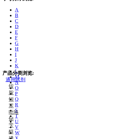
A
B
C
D
E
F
G
H
I
J
K
L
产品分类浏览:
M
通用试剂
N
铵
O
胺
P
钡
Q
R
苯
S
吡咯
T
铋
U
苄
V
醇
W
碘
X