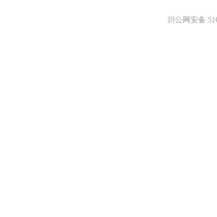
医药中间体
天然产物
川公网安备 5101
标准溶液
生物/化学试剂
核酸
碳水化合物
抗生素
生物缓冲液
螯合剂/变性剂
酶、辅酶
显色及标记试剂
季铵盐
L-氨基酸
其它生化试剂
CBZ氨基酸
BOC-氨基酸
Fmoc-氨基酸
氨基酸复合盐
D-氨基酸
DL-氨基酸
非天然氨基酸
N-甲基化氨基酸