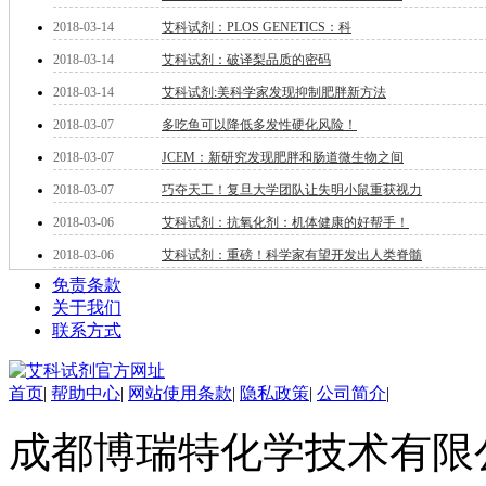
钽
2018-03-14
艾科试剂：PLOS GENETICS：科
碳
2018-03-14
艾科试剂：破译梨品质的密码
糖
锑
2018-03-14
艾科试剂:美科学家发现抑制肥胖新方法
铁
2018-03-07
多吃鱼可以降低多发性硬化风险！
铜
酮
2018-03-07
JCEM：新研究发现肥胖和肠道微生物之间
烷
2018-03-07
巧夺天工！复旦大学团队让失明小鼠重获视力
温
2018-03-06
艾科试剂：抗氧化剂：机体健康的好帮手！
肟
钨
2018-03-06
艾科试剂：重磅！科学家有望开发出人类脊髓
芴
免责条款
烯
关于我们
硒
联系方式
锡
锌
溴
首页
|
帮助中心
|
网站使用条款
|
隐私政策
|
公司简介
|
盐
吲哚
成都博瑞特化学技术有限公司 ww
油
锗