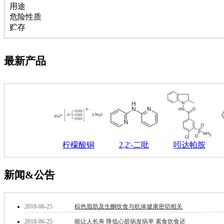
萘
用途
铌
危险性质
脲
贮存
镍
宁
铍
最新产品
嘌呤
其它
铅
嗪
醛
炔
噻吩
筛
柠檬酸铜
2,2'-二吡
吲达帕胺
砷
石
试纸
新闻&公告
锶
松
素
2018-06-25
棕色脂肪及生酮饮食与机体健康密切相关
酸
2018-06-25
能让人长寿 降低心脏病发病率 素食饮食还
钛