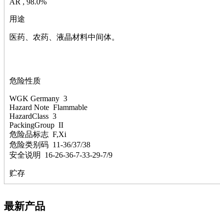
AR , 98.0%
萘
铌
用途
脲
镍
医药、农药、液晶材料中间体。
宁
铍
嘌呤
其它
危险性质
铅
嗪
WGK Germany 3
醛
Hazard Note Flammable
炔
HazardClass 3
PackingGroup II
噻吩
危险品标志 F,Xi
筛
危险类别码 11-36/37/38
砷
安全说明 16-26-36-7-33-29-7/9
石
试纸
贮存
锶
松
素
最新产品
酸
钛