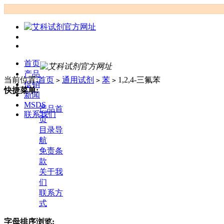
首页
产品
当前位置:
首页
通用试剂
苯
1,2,4-三氟苯
>
>
>
促销
快捷菜单:
新闻
MSDS
产品首
联系我们
页
目录导
航
免责条
款
关于我
们
联系方
式
字母排序浏览: