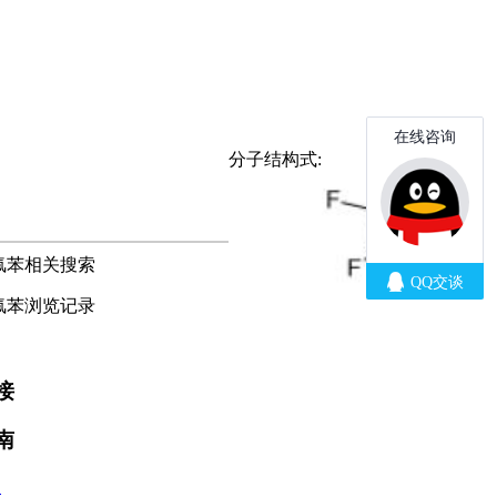
分子结构式:
-三氟苯相关搜索
-三氟苯浏览记录
接
南
款