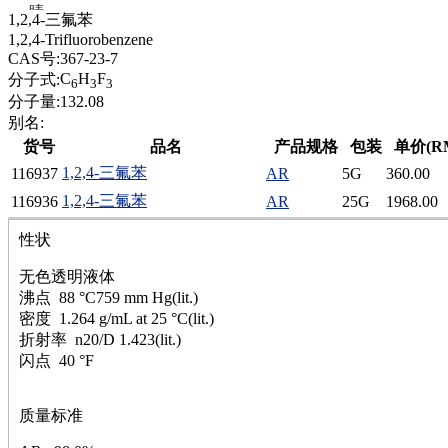
腈
1,2,4-三氟苯
精
1,2,4-Trifluorobenzene
肼
CAS号:
367-23-7
醌
C
H
F
分子式:
6
3
3
蜡
分子量:
132.08
锂
别名:
啉
货号
品名
产品规格
包装
单价(R
磷
1,2,4-三氟苯
116937
AR
5G
360.00
膦
硫
1,2,4-三氟苯
116936
AR
25G
1968.00
铝
性状
氯
镁
无色透明液体
锰
沸点 88 °C759 mm Hg(lit.)
硅烷
密度 1.264 g/mL at 25 °C(lit.)
酰氯
折射率 n20/D 1.423(lit.)
林
闪点 40 °F
醚
脒
钠
质量标准
钼