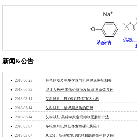
钽
碳
糖
锑
铁
铜
偶氮
苯酚钠
酮
烷
温
新闻&公告
肟
钨
芴
2018-06-25
棕色脂肪及生酮饮食与机体健康密切相关
烯
硒
2018-06-25
能让人长寿 降低心脏病发病率 素食饮食还
锡
2018-03-14
艾科试剂：PLOS GENETICS：科
锌
溴
2018-03-14
艾科试剂：破译梨品质的密码
盐
2018-03-14
艾科试剂:美科学家发现抑制肥胖新方法
吲哚
2018-03-07
多吃鱼可以降低多发性硬化风险！
油
锗
2018-03-07
JCEM：新研究发现肥胖和肠道微生物之间