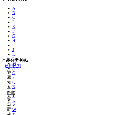
A
B
C
D
E
F
G
H
I
J
K
L
产品分类浏览:
M
通用试剂
N
铵
O
胺
P
钡
Q
R
苯
S
吡咯
T
铋
U
苄
V
醇
W
碘
X