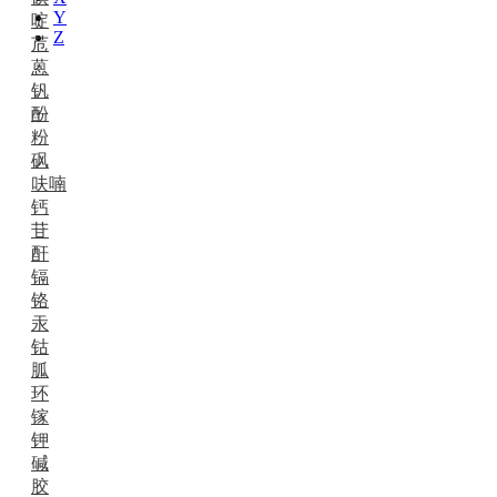
Y
啶
Z
苊
蒽
钒
酚
粉
砜
呋喃
钙
苷
酐
镉
铬
汞
钴
胍
环
镓
钾
碱
胶