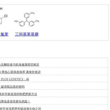
-二氯苯
三间基苯基膦
及生酮饮食与机体健康密切相关
 降低心脏病发病率 素食饮食还
LOS GENETICS：科
：破译梨品质的密码
:美科学家发现抑制肥胖新方法
以降低多发性硬化风险！
新研究发现肥胖和肠道微生物之间