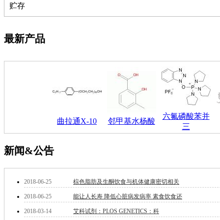
贮存
钽
碳
糖
最新产品
锑
铁
铜
酮
烷
温
肟
钨
六氟磷酸苯并
曲拉通X-10
邻甲基水杨酸
芴
三
烯
硒
新闻&公告
锡
锌
溴
2018-06-25
棕色脂肪及生酮饮食与机体健康密切相关
盐
吲哚
2018-06-25
能让人长寿 降低心脏病发病率 素食饮食还
油
2018-03-14
艾科试剂：PLOS GENETICS：科
锗