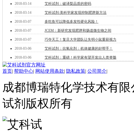
酯
2018-03-14
艾科试剂：破译梨品质的密码
脂
2018-03-14
艾科试剂:美科学家发现抑制肥胖新方法
唑
2018-03-07
多吃鱼可以降低多发性硬化风险！
材料科学
替代能源
2018-03-07
JCEM：新研究发现肥胖和肠道微生物之间
生物材料
2018-03-07
巧夺天工！复旦大学团队让失明小鼠重获视力
金属和陶瓷科学
微米/纳米电子材
2018-03-06
艾科试剂：抗氧化剂：机体健康的好帮手！
料
2018-03-06
艾科试剂：重磅！科学家有望开发出人类脊髓
纳米材料
有机和印刷电子学
首页
|
帮助中心
|
网站使用条款
|
隐私政策
|
公司简介
|
高分子科学
分析试剂
成都博瑞特化学技术有限公司 ww
基准试剂
对照品
指示剂
试剂版权所有
染料中间体
染色剂
标准品
色谱试剂
分子筛