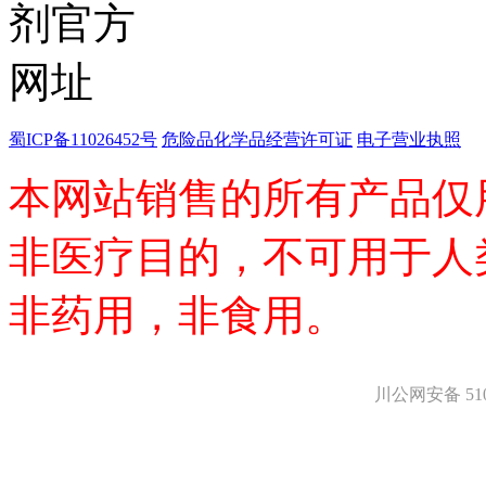
医药中间体
天然产物
标准溶液
生物/化学试剂
核酸
碳水化合物
蜀ICP备11026452号
危险品化学品经营许可证
电子营业执照
抗生素
生物缓冲液
本网站销售的所有产品仅
螯合剂/变性剂
酶、辅酶
显色及标记试剂
非医疗目的，不可用于人
季铵盐
L-氨基酸
其它生化试剂
非药用，非食用。
CBZ氨基酸
BOC-氨基酸
Fmoc-氨基酸
氨基酸复合盐
川公网安备 5101
D-氨基酸
DL-氨基酸
非天然氨基酸
N-甲基化氨基酸