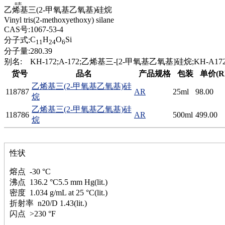
腈
乙烯基三(2-甲氧基乙氧基)硅烷
精
Vinyl tris(2-methoxyethoxy) silane
肼
CAS号:
1067-53-4
醌
C
H
O
Si
分子式:
11
24
6
蜡
分子量:
280.39
锂
别名:
KH-172;A-172;乙烯基三-[2-甲氧基乙氧基]硅烷;KH-A17
啉
货号
品名
产品规格
包装
单价(R
磷
乙烯基三(2-甲氧基乙氧基)硅
膦
118787
AR
25ml
98.00
烷
硫
乙烯基三(2-甲氧基乙氧基)硅
铝
118786
AR
500ml
499.00
烷
氯
镁
锰
性状
硅烷
酰氯
熔点 -30 °C
林
沸点 136.2 °C5.5 mm Hg(lit.)
醚
密度 1.034 g/mL at 25 °C(lit.)
脒
折射率 n20/D 1.43(lit.)
钠
闪点 >230 °F
钼