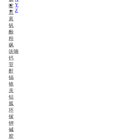
Y
啶
Z
苊
蒽
钒
酚
粉
砜
呋喃
钙
苷
酐
镉
铬
汞
钴
胍
环
镓
钾
碱
胶