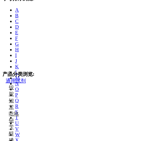
A
B
C
D
E
F
G
H
I
J
K
L
产品分类浏览:
M
通用试剂
N
铵
O
胺
P
钡
Q
R
苯
S
吡咯
T
铋
U
苄
V
醇
W
碘
X