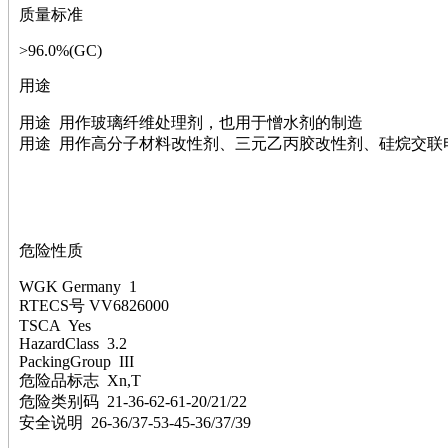
萘
质量标准
铌
脲
>96.0%(GC)
镍
用途
宁
铍
用途 用作玻璃纤维处理剂，也用于憎水剂的制造
嘌呤
用途 用作高分子材料改性剂、三元乙丙胶改性剂、硅烷交联
其它
铅
嗪
醛
炔
危险性质
噻吩
筛
WGK Germany 1
砷
RTECS号 VV6826000
石
TSCA Yes
试纸
HazardClass 3.2
PackingGroup III
锶
危险品标志 Xn,T
松
危险类别码 21-36-62-61-20/21/22
素
安全说明 26-36/37-53-45-36/37/39
酸
钛