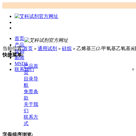
首页
产品
当前位置:
首页
通用试剂
硅烷
乙烯基三(2-甲氧基乙氧基)
>
>
>
促销
快捷菜单:
新闻
MSDS
产品首
联系我们
页
目录导
航
免责条
款
关于我
们
联系方
式
字母排序浏览: