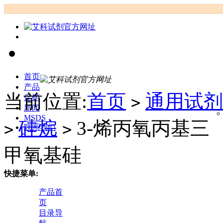
首页
产品
当前位置:
首页
通用试剂
促销
>
新闻
MSDS
硅烷
3-烯丙氧丙基三
>
>
联系我们
甲氧基硅
快捷菜单:
产品首
页
目录导