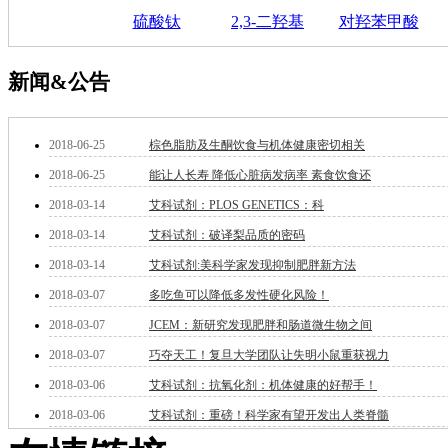
硒
硫酸钛
2,3-二羟基
对羟苯甲酸
锡
锌
溴
新闻&公告
盐
吲哚
油
2018-06-25
棕色脂肪及生酮饮食与机体健康密切相关
锗
2018-06-25
能让人长寿 降低心脏病发病率 素食饮食还
酯
脂
2018-03-14
艾科试剂：PLOS GENETICS：科
唑
2018-03-14
艾科试剂：破译梨品质的密码
材料科学
替代能源
2018-03-14
艾科试剂:美科学家发现抑制肥胖新方法
生物材料
2018-03-07
多吃鱼可以降低多发性硬化风险！
金属和陶瓷科学
微米/纳米电子材
2018-03-07
JCEM：新研究发现肥胖和肠道微生物之间
料
2018-03-07
巧夺天工！复旦大学团队让失明小鼠重获视力
纳米材料
2018-03-06
艾科试剂：抗氧化剂：机体健康的好帮手！
有机和印刷电子学
高分子科学
2018-03-06
艾科试剂：重磅！科学家有望开发出人类脊髓
分析试剂