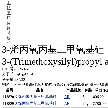
汞
钴
胍
环
镓
钾
碱
胶
腈
3-烯丙氧丙基三甲氧基硅
精
肼
3-(Trimethoxysilyl)propyl a
醌
蜡
锂
CAS号:
4369-14-6
啉
C
H
O
Si
分子式:
9
18
5
磷
分子量:
234.32
膦
别名:
3-三甲氧基硅烷丙烯酸丙脂;3-(丙烯酰氧基)丙基三甲氧基
硫
货号
品名
产品规格
包装
单价(R
铝
3-烯丙氧丙基三甲氧基硅
118830
AR
5g
806.00
氯
3-烯丙氧丙基三甲氧基硅
118829
AR
25g
2786.00
镁