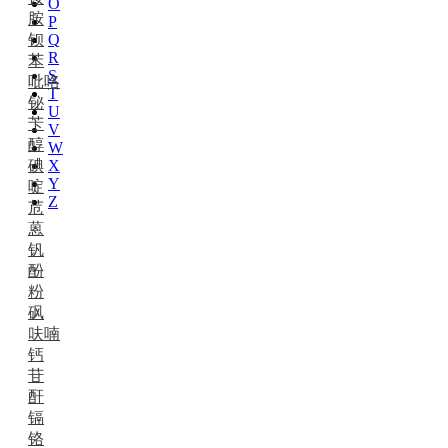
O
胺
P
钡
Q
R
苯
S
吡咯
T
铋
U
苄
V
醇
W
碘
X
Y
啶
Z
苊
蒽
钒
酚
粉
砜
呋喃
钙
苷
酐
镉
铬