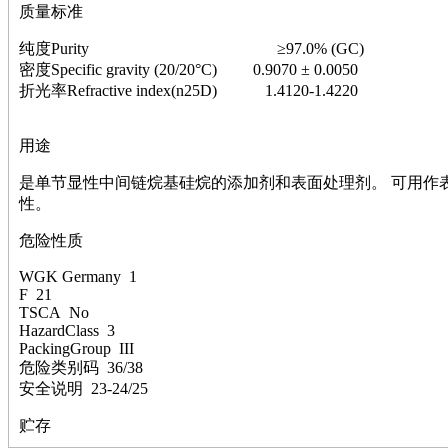
萘
质量标准
铌
脲
纯度Purity ≥97.0% (GC)
镍
密度Specific gravity (20/20°C) 0.9070 ± 0.0050
宁
折光率Refractive index(n25D) 1.4120-1.4220
铍
嘌呤
用途
其它
铅
是单节显性中间链烷基硅烷的添加剂和表面处理剂。 可用作
嗪
性。
醛
炔
危险性质
噻吩
WGK Germany 1
筛
F 21
砷
TSCA No
石
HazardClass 3
试纸
PackingGroup III
锶
危险类别码 36/38
松
安全说明 23-24/25
素
酸
贮存
钛