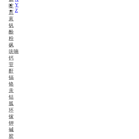
Y
啶
Z
苊
蒽
钒
酚
粉
砜
呋喃
钙
苷
酐
镉
铬
汞
钴
胍
环
镓
钾
碱
胶