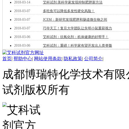
2018-03-14
艾科试剂:美科学家发现抑制肥胖新方法
酯
脂
2018-03-07
多吃鱼可以降低多发性硬化风险！
唑
2018-03-07
JCEM：新研究发现肥胖和肠道微生物之间
材料科学
替代能源
2018-03-07
巧夺天工！复旦大学团队让失明小鼠重获视力
生物材料
2018-03-06
艾科试剂：抗氧化剂：机体健康的好帮手！
金属和陶瓷科学
微米/纳米电子材
2018-03-06
艾科试剂：重磅！科学家有望开发出人类脊髓
料
纳米材料
首页
|
帮助中心
|
网站使用条款
|
隐私政策
|
公司简介
|
有机和印刷电子学
高分子科学
成都博瑞特化学技术有限公司 ww
分析试剂
基准试剂
试剂版权所有
对照品
指示剂
染料中间体
染色剂
标准品
色谱试剂
分子筛