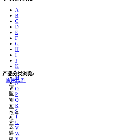
A
B
C
D
E
F
G
H
I
J
K
L
产品分类浏览:
M
通用试剂
N
铵
O
胺
P
钡
Q
R
苯
S
吡咯
T
铋
U
苄
V
醇
W
碘
X