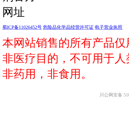
医药中间体
天然产物
标准溶液
生物/化学试剂
核酸
蜀ICP备11026452号
危险品化学品经营许可证
电子营业执照
碳水化合物
抗生素
本网站销售的所有产品仅
生物缓冲液
螯合剂/变性剂
非医疗目的，不可用于人
酶、辅酶
显色及标记试剂
季铵盐
非药用，非食用。
L-氨基酸
其它生化试剂
CBZ氨基酸
BOC-氨基酸
川公网安备 5101
Fmoc-氨基酸
氨基酸复合盐
D-氨基酸
DL-氨基酸
非天然氨基酸
N-甲基化氨基酸