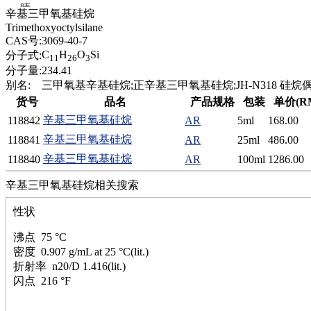
腈
辛基三甲氧基硅烷
精
Trimethoxyoctylsilane
肼
CAS号:
3069-40-7
醌
C
H
O
Si
分子式:
11
26
3
蜡
分子量:
234.41
锂
别名:
三甲氧基辛基硅烷;正辛基三甲氧基硅烷;JH-N318 硅烷
啉
货号
品名
产品规格
包装
单价(R
磷
辛基三甲氧基硅烷
118842
AR
5ml
168.00
膦
硫
辛基三甲氧基硅烷
118841
AR
25ml
486.00
铝
辛基三甲氧基硅烷
118840
AR
100ml
1286.00
氯
镁
辛基三甲氧基硅烷相关搜索
锰
性状
硅烷
酰氯
沸点 75 °C
林
密度 0.907 g/mL at 25 °C(lit.)
醚
折射率 n20/D 1.416(lit.)
脒
闪点 216 °F
钠
钼