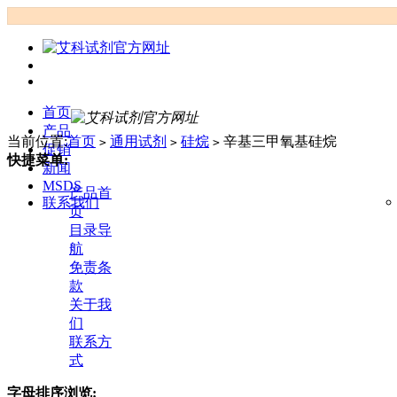
首页
产品
当前位置:
首页
通用试剂
硅烷
辛基三甲氧基硅烷
>
>
>
促销
快捷菜单:
新闻
MSDS
产品首
联系我们
页
目录导
航
免责条
款
关于我
们
联系方
式
字母排序浏览: