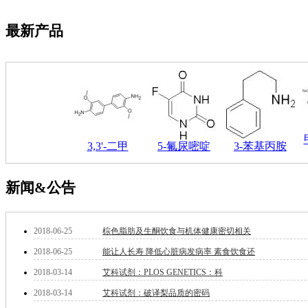
钽
碳
最新产品
糖
锑
铁
铜
酮
烷
温
肟
3,3'-二甲
5-氟尿嘧啶
3-苯基丙胺
钨
芴
新闻&公告
烯
硒
锡
锌
2018-06-25
棕色脂肪及生酮饮食与机体健康密切相关
溴
2018-06-25
能让人长寿 降低心脏病发病率 素食饮食还
盐
吲哚
2018-03-14
艾科试剂：PLOS GENETICS：科
油
2018-03-14
艾科试剂：破译梨品质的密码
锗