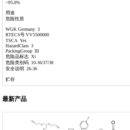
萘
>95.0%
铌
用途
脲
危险性质
镍
宁
WGK Germany 3
铍
RTECS号 VV5500000
嘌呤
TSCA Yes
其它
HazardClass 3
铅
PackingGroup III
嗪
危险品标志 Xi
醛
危险类别码 10-36/37/38
炔
安全说明 26-36
噻吩
贮存
筛
砷
石
最新产品
试纸
锶
松
素
酸
钛