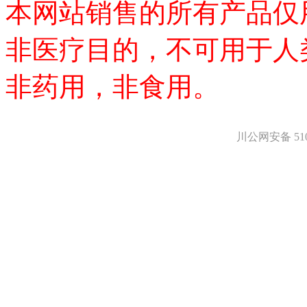
医药中间体
本网站销售的所有产品仅
天然产物
标准溶液
非医疗目的，不可用于人
生物/化学试剂
核酸
碳水化合物
非药用，非食用。
抗生素
生物缓冲液
螯合剂/变性剂
酶、辅酶
川公网安备 5101
显色及标记试剂
季铵盐
L-氨基酸
其它生化试剂
CBZ氨基酸
BOC-氨基酸
Fmoc-氨基酸
氨基酸复合盐
D-氨基酸
DL-氨基酸
非天然氨基酸
N-甲基化氨基酸