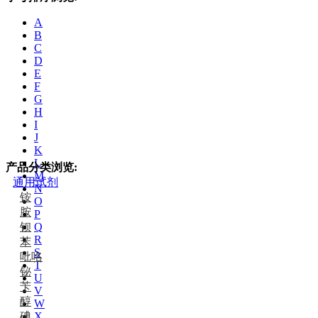
A
B
C
D
E
F
G
H
I
J
K
L
产品分类浏览:
M
通用试剂
N
铵
O
胺
P
钡
Q
R
苯
S
吡咯
T
铋
U
苄
V
醇
W
碘
X