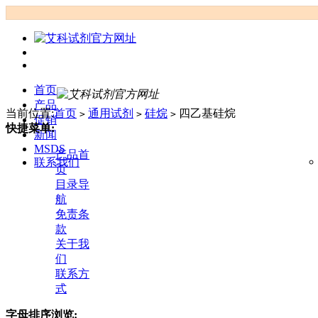
首页
产品
当前位置:
首页
通用试剂
硅烷
四乙基硅烷
>
>
>
促销
快捷菜单:
新闻
MSDS
产品首
联系我们
页
目录导
航
免责条
款
关于我
们
联系方
式
字母排序浏览: