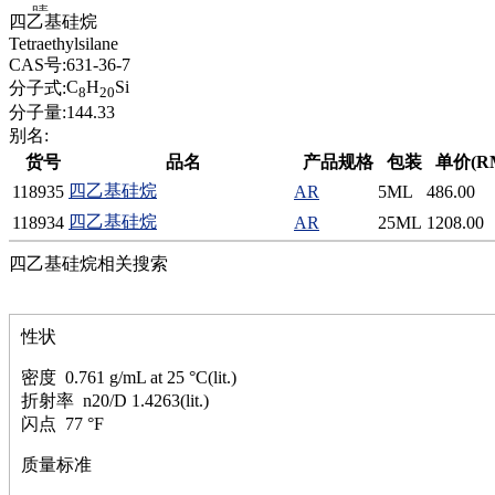
腈
四乙基硅烷
精
Tetraethylsilane
肼
CAS号:
631-36-7
醌
C
H
Si
分子式:
8
20
蜡
分子量:
144.33
锂
别名:
啉
货号
品名
产品规格
包装
单价(R
磷
四乙基硅烷
118935
AR
5ML
486.00
膦
硫
四乙基硅烷
118934
AR
25ML
1208.00
铝
四乙基硅烷相关搜索
氯
镁
锰
性状
硅烷
酰氯
密度 0.761 g/mL at 25 °C(lit.)
林
折射率 n20/D 1.4263(lit.)
醚
闪点 77 °F
脒
钠
质量标准
钼