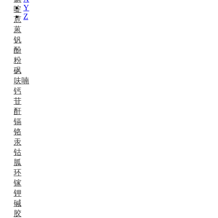
Y
啶
Z
苊
蒽
钒
酚
粉
砜
呋喃
钙
苷
酐
镉
铬
汞
钴
胍
环
镓
钾
碱
胶