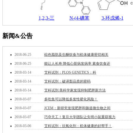
钽
碳
糖
1,2,3-三
N-(4-碘苯
3-环戊烯-1
锑
铁
新闻&公告
铜
酮
烷
2018-06-25
棕色脂肪及生酮饮食与机体健康密切相关
温
肟
2018-06-25
能让人长寿 降低心脏病发病率 素食饮食还
钨
2018-03-14
艾科试剂：PLOS GENETICS：科
芴
烯
2018-03-14
艾科试剂：破译梨品质的密码
硒
2018-03-14
艾科试剂:美科学家发现抑制肥胖新方法
锡
锌
2018-03-07
多吃鱼可以降低多发性硬化风险！
溴
2018-03-07
JCEM：新研究发现肥胖和肠道微生物之间
盐
2018-03-07
巧夺天工！复旦大学团队让失明小鼠重获视力
吲哚
油
2018-03-06
艾科试剂：抗氧化剂：机体健康的好帮手！
锗