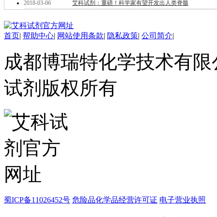
2018-03-06
艾科试剂：重磅！科学家有望开发出人类脊髓
酯
脂
唑
首页
|
帮助中心
|
网站使用条款
|
隐私政策
|
公司简介
|
材料科学
替代能源
成都博瑞特化学技术有限公司 ww
生物材料
金属和陶瓷科学
微米/纳米电子材
试剂版权所有
料
纳米材料
有机和印刷电子学
高分子科学
分析试剂
基准试剂
对照品
指示剂
染料中间体
染色剂
标准品
色谱试剂
蜀ICP备11026452号
危险品化学品经营许可证
电子营业执照
分子筛