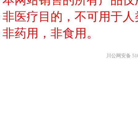
氨基醇
多肽
非医疗目的，不可用于人
手性产品
培养基
非药用，非食用。
稀土/稀有金属试剂
硼
钯
钌
川公网安备 5101
银
铈
铱
镨
铟
镧
铼
锆
金
钇
铯
铷
铑