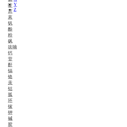
Y
啶
Z
苊
蒽
钒
酚
粉
砜
呋喃
钙
苷
酐
镉
铬
汞
钴
胍
环
镓
钾
碱
胶