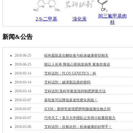
酯
脂
唑
间三氟甲基肉
2,9-二甲基
溴化汞
材料科学
桂
替代能源
生物材料
新闻&公告
金属和陶瓷科学
微米/纳米电子材
料
2018-06-25
棕色脂肪及生酮饮食与机体健康密切相关
纳米材料
2018-06-25
能让人长寿 降低心脏病发病率 素食饮食还
有机和印刷电子学
高分子科学
2018-03-14
艾科试剂：PLOS GENETICS：科
分析试剂
2018-03-14
艾科试剂：破译梨品质的密码
基准试剂
对照品
2018-03-14
艾科试剂:美科学家发现抑制肥胖新方法
指示剂
2018-03-07
多吃鱼可以降低多发性硬化风险！
染料中间体
染色剂
2018-03-07
JCEM：新研究发现肥胖和肠道微生物之间
标准品
2018-03-07
巧夺天工！复旦大学团队让失明小鼠重获视力
色谱试剂
2018-03-06
艾科试剂：抗氧化剂：机体健康的好帮手！
分子筛