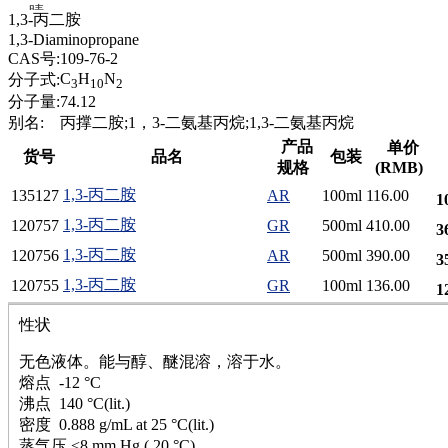
腈
1,3-丙二胺
精
1,3-Diaminopropane
肼
CAS号:
109-76-2
醌
C
H
N
分子式:
3
10
2
蜡
分子量:
74.12
锂
别名:
丙撑二胺;1，3-二氨基丙烷;1,3-二氨基丙烷
啉
产品
单价
货号
品名
包装
磷
规格
(RMB)
膦
1,3-丙二胺
135127
AR
100ml
116.00
1
硫
铝
1,3-丙二胺
120757
GR
500ml
410.00
3
氯
1,3-丙二胺
120756
AR
500ml
390.00
3
镁
锰
1,3-丙二胺
120755
GR
100ml
136.00
1
硅烷
性状
酰氯
林
无色液体。能与醇、醚混溶，溶于水。
醚
熔点 -12 °C
脒
沸点 140 °C(lit.)
钠
密度 0.888 g/mL at 25 °C(lit.)
钼
蒸气压 <8 mm Hg ( 20 °C)