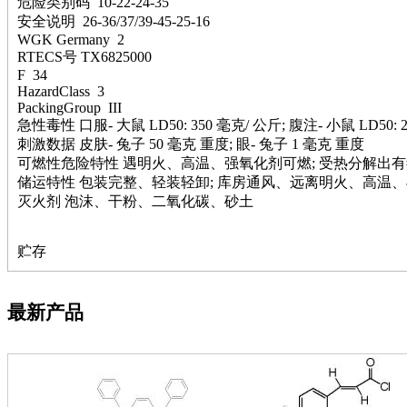
危险类别码 10-22-24-35
钽
安全说明 26-36/37/39-45-25-16
碳
WGK Germany 2
糖
RTECS号 TX6825000
锑
F 34
HazardClass 3
铁
PackingGroup III
铜
急性毒性 口服- 大鼠 LD50: 350 毫克/ 公斤; 腹注- 小鼠 LD50: 
酮
刺激数据 皮肤- 兔子 50 毫克 重度; 眼- 兔子 1 毫克 重度
烷
可燃性危险特性 遇明火、高温、强氧化剂可燃; 受热分解出
温
储运特性 包装完整、轻装轻卸; 库房通风、远离明火、高温
肟
灭火剂 泡沫、干粉、二氧化碳、砂土
钨
芴
烯
贮存
硒
锡
锌
最新产品
溴
盐
吲哚
油
锗