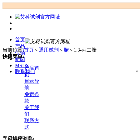
首页
产品
当前位置:
首页
通用试剂
胺
1,3-丙二胺
>
>
>
促销
快捷菜单:
新闻
MSDS
产品首
联系我们
页
目录导
航
免责条
款
关于我
们
联系方
式
字母排序浏览: