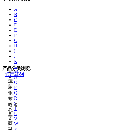
A
B
C
D
E
F
G
H
I
J
K
L
产品分类浏览:
M
通用试剂
N
铵
O
胺
P
钡
Q
R
苯
S
吡咯
T
铋
U
苄
V
醇
W
碘
X