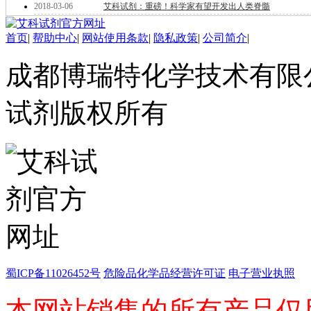
医药中间体
2018-03-06
艾科试剂：重磅！科学家有望开发出人类脊髓
天然产物
标准溶液
首页
|
帮助中心
|
网站使用条款
|
隐私政策
|
公司简介
|
生物/化学试剂
核酸
成都博瑞特化学技术有限公司 ww
碳水化合物
抗生素
试剂版权所有
生物缓冲液
螯合剂/变性剂
酶、辅酶
显色及标记试剂
季铵盐
L-氨基酸
其它生化试剂
CBZ氨基酸
BOC-氨基酸
Fmoc-氨基酸
氨基酸复合盐
D-氨基酸
蜀ICP备11026452号
危险品化学品经营许可证
电子营业执照
DL-氨基酸
非天然氨基酸
本网站销售的所有产品仅
N-甲基化氨基酸