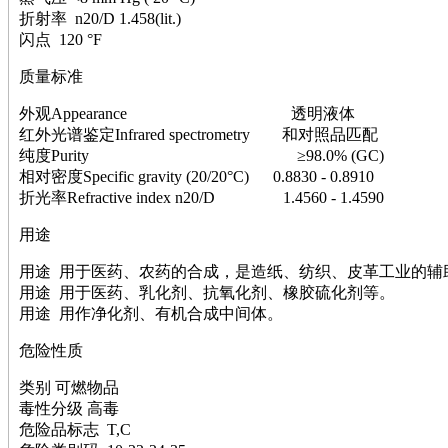
萘
折射率 n20/D 1.458(lit.)
铌
闪点 120 °F
脲
镍
质量标准
宁
铍
外观Appearance 透明液体
嘌呤
红外光谱鉴定Infrared spectrometry 和对照品匹配
其它
纯度Purity ≥98.0% (GC)
铅
相对密度Specific gravity (20/20°C) 0.8830 - 0.8910
嗪
折光率Refractive index n20/D 1.4560 - 1.4590
醛
用途
炔
噻吩
用途 用于医药、农药的合成，是造纸、纺织、皮革工业的辅
筛
用途 用于医药、乳化剂、抗氧化剂、橡胶硫化剂等。
砷
用途 用作净化剂、有机合成中间体。
石
试纸
危险性质
锶
松
类别 可燃物品
素
毒性分级 高毒
酸
危险品标志 T,C
钛