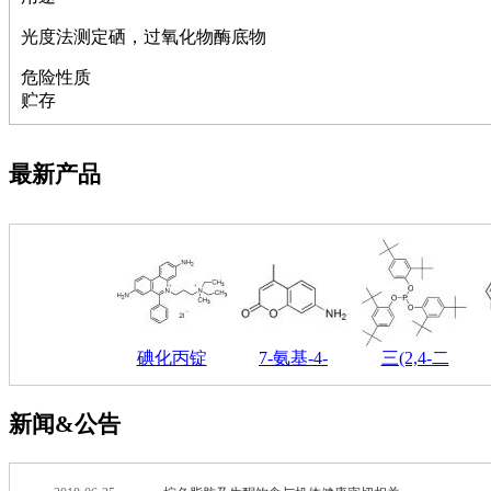
钽
光度法测定硒，过氧化物酶底物
碳
糖
危险性质
锑
贮存
铁
铜
酮
最新产品
烷
温
肟
钨
芴
烯
硒
锡
碘化丙锭
7-氨基-4-
三(2,4-二
锌
溴
盐
新闻&公告
吲哚
油
锗