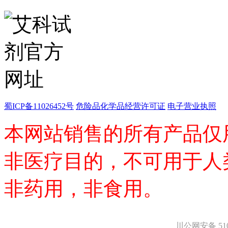
医药中间体
天然产物
标准溶液
生物/化学试剂
核酸
碳水化合物
抗生素
生物缓冲液
螯合剂/变性剂
酶、辅酶
蜀ICP备11026452号
危险品化学品经营许可证
电子营业执照
显色及标记试剂
季铵盐
本网站销售的所有产品仅
L-氨基酸
其它生化试剂
CBZ氨基酸
非医疗目的，不可用于人
BOC-氨基酸
Fmoc-氨基酸
非药用，非食用。
氨基酸复合盐
D-氨基酸
DL-氨基酸
非天然氨基酸
川公网安备 5101
N-甲基化氨基酸