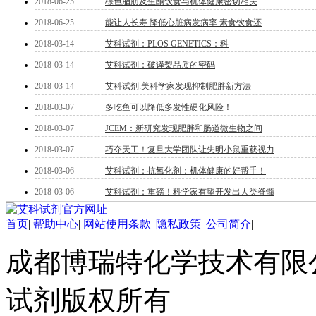
2018-06-25
棕色脂肪及生酮饮食与机体健康密切相关
酯
脂
2018-06-25
能让人长寿 降低心脏病发病率 素食饮食还
唑
2018-03-14
艾科试剂：PLOS GENETICS：科
材料科学
2018-03-14
艾科试剂：破译梨品质的密码
替代能源
生物材料
2018-03-14
艾科试剂:美科学家发现抑制肥胖新方法
金属和陶瓷科学
2018-03-07
多吃鱼可以降低多发性硬化风险！
微米/纳米电子材
料
2018-03-07
JCEM：新研究发现肥胖和肠道微生物之间
纳米材料
2018-03-07
巧夺天工！复旦大学团队让失明小鼠重获视力
有机和印刷电子学
高分子科学
2018-03-06
艾科试剂：抗氧化剂：机体健康的好帮手！
分析试剂
2018-03-06
艾科试剂：重磅！科学家有望开发出人类脊髓
基准试剂
对照品
首页
|
帮助中心
|
网站使用条款
|
隐私政策
|
公司简介
|
指示剂
染料中间体
成都博瑞特化学技术有限公司 ww
染色剂
标准品
色谱试剂
试剂版权所有
分子筛