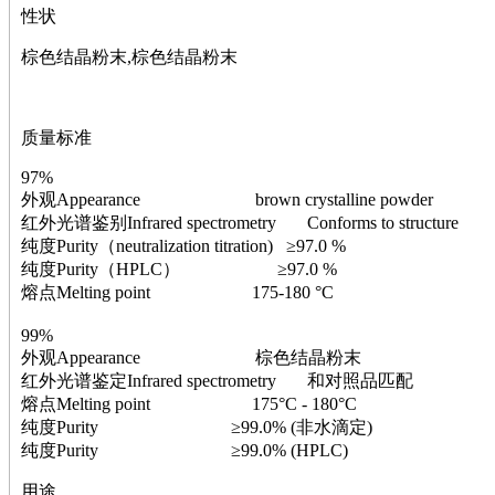
萘
性状
铌
脲
棕色结晶粉末,棕色结晶粉末
镍
宁
铍
质量标准
嘌呤
其它
97%
铅
外观Appearance brown crystalline powder
嗪
红外光谱鉴别Infrared spectrometry Conforms to structure
醛
纯度Purity（neutralization titration) ≥97.0 %
炔
纯度Purity（HPLC） ≥97.0 %
噻吩
熔点Melting point 175-180 °C
筛
砷
99%
石
外观Appearance 棕色结晶粉末
试纸
红外光谱鉴定Infrared spectrometry 和对照品匹配
锶
熔点Melting point 175°C - 180°C
松
纯度Purity ≥99.0% (非水滴定)
素
纯度Purity ≥99.0% (HPLC)
酸
用途
钛