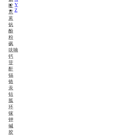
Y
啶
Z
苊
蒽
钒
酚
粉
砜
呋喃
钙
苷
酐
镉
铬
汞
钴
胍
环
镓
钾
碱
胶