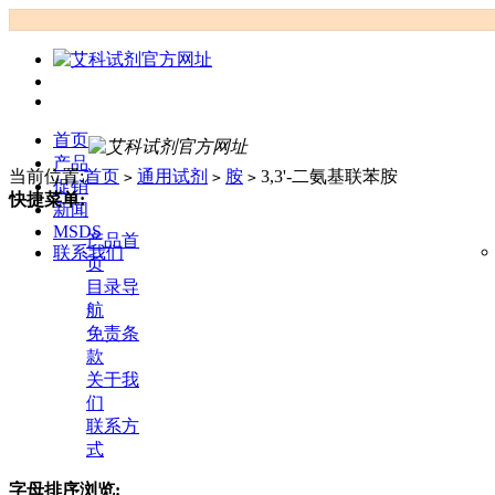
首页
产品
当前位置:
首页
通用试剂
胺
3,3'-二氨基联苯胺
>
>
>
促销
快捷菜单:
新闻
MSDS
产品首
联系我们
页
目录导
航
免责条
款
关于我
们
联系方
式
字母排序浏览: