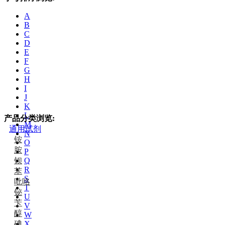
A
B
C
D
E
F
G
H
I
J
K
L
产品分类浏览:
M
通用试剂
N
铵
O
胺
P
钡
Q
R
苯
S
吡咯
T
铋
U
苄
V
醇
W
碘
X