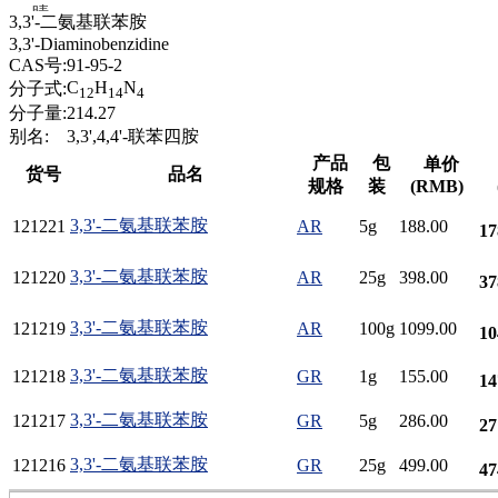
腈
3,3'-二氨基联苯胺
精
3,3'-Diaminobenzidine
肼
CAS号:
91-95-2
醌
C
H
N
分子式:
12
14
4
蜡
分子量:
214.27
锂
别名:
3,3',4,4'-联苯四胺
啉
产品
包
单价
货号
品名
磷
规格
装
(RMB)
膦
硫
3,3'-二氨基联苯胺
121221
AR
5g
188.00
17
铝
氯
3,3'-二氨基联苯胺
121220
AR
25g
398.00
37
镁
锰
3,3'-二氨基联苯胺
121219
AR
100g
1099.00
10
硅烷
酰氯
3,3'-二氨基联苯胺
121218
GR
1g
155.00
14
林
醚
3,3'-二氨基联苯胺
121217
GR
5g
286.00
27
脒
钠
3,3'-二氨基联苯胺
121216
GR
25g
499.00
47
钼