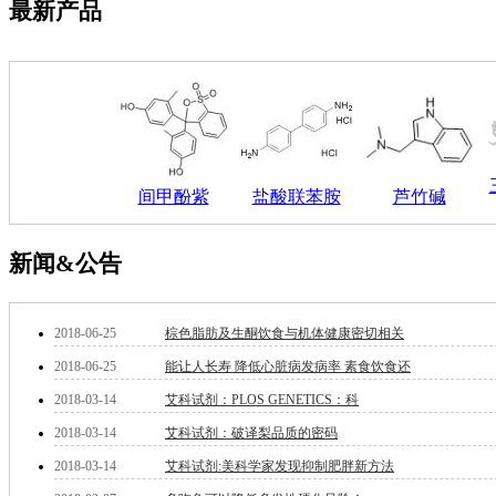
最新产品
钽
碳
糖
锑
铁
铜
酮
烷
间甲酚紫
盐酸联苯胺
芦竹碱
温
肟
钨
新闻&公告
芴
烯
硒
2018-06-25
棕色脂肪及生酮饮食与机体健康密切相关
锡
2018-06-25
能让人长寿 降低心脏病发病率 素食饮食还
锌
溴
2018-03-14
艾科试剂：PLOS GENETICS：科
盐
2018-03-14
艾科试剂：破译梨品质的密码
吲哚
油
2018-03-14
艾科试剂:美科学家发现抑制肥胖新方法
锗