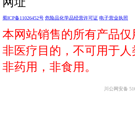
医药中间体
天然产物
标准溶液
蜀ICP备11026452号
危险品化学品经营许可证
电子营业执照
生物/化学试剂
核酸
本网站销售的所有产品仅
碳水化合物
抗生素
生物缓冲液
非医疗目的，不可用于人
螯合剂/变性剂
酶、辅酶
非药用，非食用。
显色及标记试剂
季铵盐
L-氨基酸
其它生化试剂
川公网安备 5101
CBZ氨基酸
BOC-氨基酸
Fmoc-氨基酸
氨基酸复合盐
D-氨基酸
DL-氨基酸
非天然氨基酸
N-甲基化氨基酸