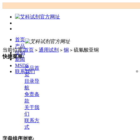
首页
产品
当前位置:
首页
通用试剂
铜
硫氰酸亚铜
>
>
>
促销
快捷菜单:
新闻
MSDS
产品首
联系我们
页
目录导
航
免责条
款
关于我
们
联系方
式
字母排序浏览: