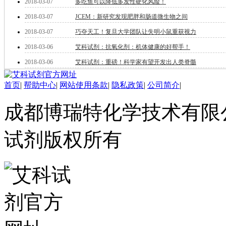
2018-03-07
多吃鱼可以降低多发性硬化风险！
酯
脂
2018-03-07
JCEM：新研究发现肥胖和肠道微生物之间
唑
2018-03-07
巧夺天工！复旦大学团队让失明小鼠重获视力
材料科学
2018-03-06
艾科试剂：抗氧化剂：机体健康的好帮手！
替代能源
生物材料
2018-03-06
艾科试剂：重磅！科学家有望开发出人类脊髓
金属和陶瓷科学
微米/纳米电子材
首页
|
帮助中心
|
网站使用条款
|
隐私政策
|
公司简介
|
料
纳米材料
成都博瑞特化学技术有限公司 ww
有机和印刷电子学
高分子科学
分析试剂
试剂版权所有
基准试剂
对照品
指示剂
染料中间体
染色剂
标准品
色谱试剂
分子筛