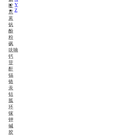
Y
啶
Z
苊
蒽
钒
酚
粉
砜
呋喃
钙
苷
酐
镉
铬
汞
钴
胍
环
镓
钾
碱
胶