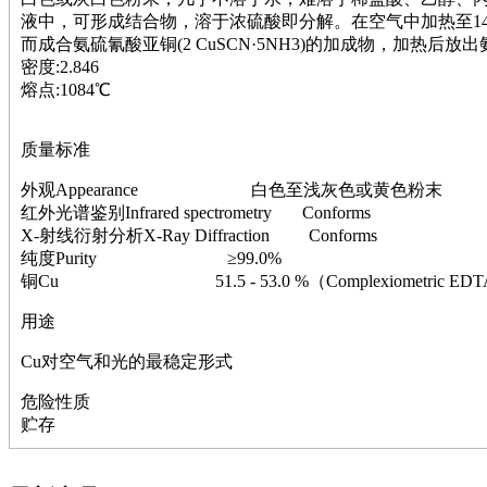
萘
液中，可形成结合物，溶于浓硫酸即分解。在空气中加热至1
铌
而成合氨硫氰酸亚铜(2 CuSCN·5NH3)的加成物，加热后放出
脲
密度:2.846
镍
熔点:1084℃
宁
铍
嘌呤
质量标准
其它
铅
外观Appearance 白色至浅灰色或黄色粉末
嗪
红外光谱鉴别Infrared spectrometry Conforms
醛
X-射线衍射分析X-Ray Diffraction Conforms
炔
纯度Purity ≥99.0%
噻吩
铜Cu 51.5 - 53.0 %（Complexiometric ED
筛
用途
砷
石
Cu对空气和光的最稳定形式
试纸
锶
危险性质
松
贮存
素
酸
钛