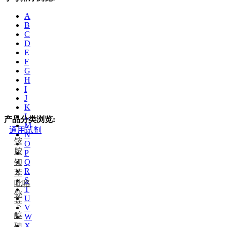
A
B
C
D
E
F
G
H
I
J
K
L
产品分类浏览:
M
通用试剂
N
铵
O
胺
P
钡
Q
R
苯
S
吡咯
T
铋
U
苄
V
醇
W
碘
X