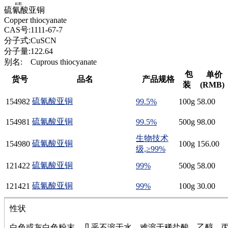
腈
硫氰酸亚铜
精
Copper thiocyanate
肼
CAS号:
1111-67-7
醌
分子式:
CuSCN
蜡
分子量:
122.64
锂
别名:
Cuprous thiocyanate
啉
包
单价
货号
品名
产品规格
磷
装
(RMB)
膦
硫氰酸亚铜
154982
99.5%
100g
58.00
硫
铝
硫氰酸亚铜
154981
99.5%
500g
98.00
氯
镁
生物技术
硫氰酸亚铜
154980
100g
156.00
锰
级,≥99%
硅烷
硫氰酸亚铜
121422
99%
500g
58.00
酰氯
林
硫氰酸亚铜
121421
99%
100g
30.00
醚
脒
性状
钠
钼
白色或灰白色粉末，几乎不溶于水，难溶于稀盐酸、乙醇、