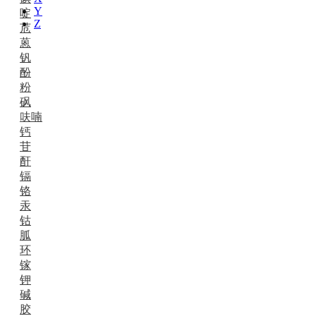
Y
啶
Z
苊
蒽
钒
酚
粉
砜
呋喃
钙
苷
酐
镉
铬
汞
钴
胍
环
镓
钾
碱
胶