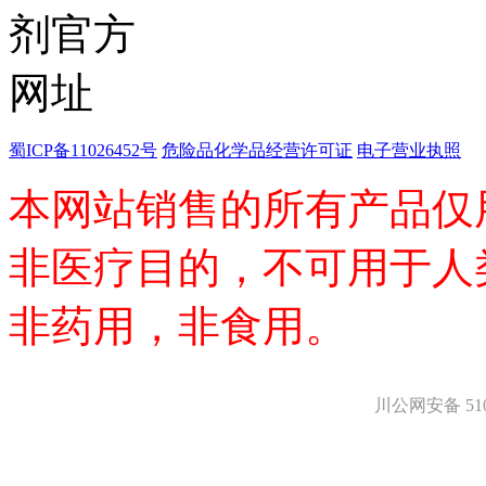
医药中间体
天然产物
标准溶液
生物/化学试剂
核酸
碳水化合物
抗生素
蜀ICP备11026452号
危险品化学品经营许可证
电子营业执照
生物缓冲液
螯合剂/变性剂
本网站销售的所有产品仅
酶、辅酶
显色及标记试剂
非医疗目的，不可用于人
季铵盐
L-氨基酸
其它生化试剂
非药用，非食用。
CBZ氨基酸
BOC-氨基酸
Fmoc-氨基酸
氨基酸复合盐
川公网安备 5101
D-氨基酸
DL-氨基酸
非天然氨基酸
N-甲基化氨基酸