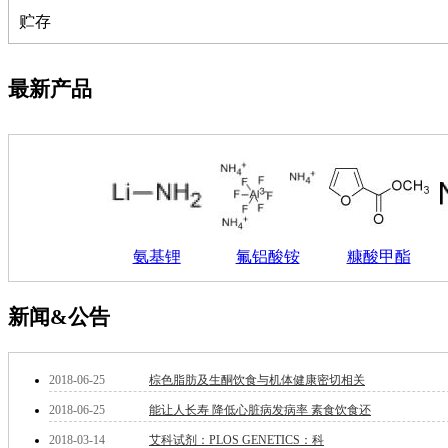
钽
贮存
碳
糖
锑
最新产品
铁
铜
酮
烷
温
肟
钨
芴
氨基锂
氟铝酸铵
糠酸甲酯
烯
硒
锡
新闻&公告
锌
溴
盐
2018-06-25
棕色脂肪及生酮饮食与机体健康密切相关
吲哚
2018-06-25
能让人长寿 降低心脏病发病率 素食饮食还
油
锗
2018-03-14
艾科试剂：PLOS GENETICS：科