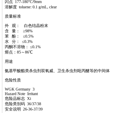
萘
闪点 177-180°C/9mm
铌
溶解度 toluene: 0.1 g/mL, clear
脲
质量标准
镍
宁
外 观： 白色结晶粉末
铍
含 量： ≥98%
嘌呤
苯 酚： ≤0.5%
其它
水 分： ≤0.3%
铅
丙酮不溶物： ≤0.1%
嗪
熔点：85～86℃
醛
炔
用途
噻吩
筛
氨基甲酸酯类杀虫剂双氧威、卫生杀虫剂吡丙醚等的中间体
砷
危险性质
石
试纸
WGK Germany 3
锶
Hazard Note Irritant
松
危险品标志 Xi
素
危险类别码 36/37/38
酸
安全说明 26-36-37/39
钛