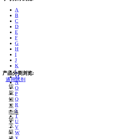
A
B
C
D
E
F
G
H
I
J
K
L
产品分类浏览:
M
通用试剂
N
铵
O
胺
P
钡
Q
R
苯
S
吡咯
T
铋
U
苄
V
醇
W
碘
X