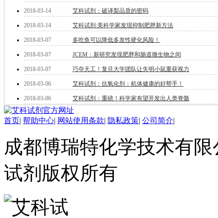
酯
2018-03-14
艾科试剂：破译梨品质的密码
脂
唑
2018-03-14
艾科试剂:美科学家发现抑制肥胖新方法
材料科学
2018-03-07
多吃鱼可以降低多发性硬化风险！
替代能源
2018-03-07
JCEM：新研究发现肥胖和肠道微生物之间
生物材料
金属和陶瓷科学
2018-03-07
巧夺天工！复旦大学团队让失明小鼠重获视力
微米/纳米电子材
2018-03-06
艾科试剂：抗氧化剂：机体健康的好帮手！
料
纳米材料
2018-03-06
艾科试剂：重磅！科学家有望开发出人类脊髓
有机和印刷电子学
高分子科学
首页
|
帮助中心
|
网站使用条款
|
隐私政策
|
公司简介
|
分析试剂
基准试剂
成都博瑞特化学技术有限公司 ww
对照品
指示剂
试剂版权所有
染料中间体
染色剂
标准品
色谱试剂
分子筛