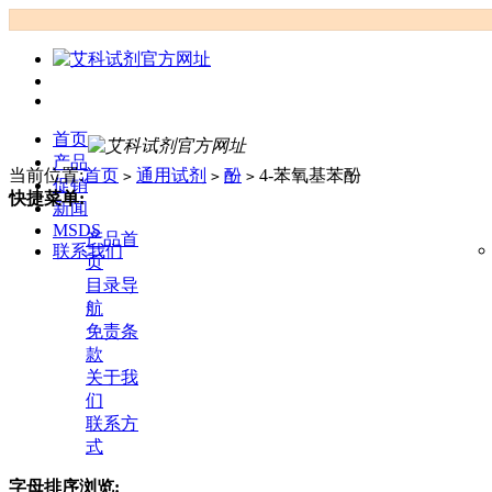
首页
产品
当前位置:
首页
通用试剂
酚
4-苯氧基苯酚
>
>
>
促销
快捷菜单:
新闻
MSDS
产品首
联系我们
页
目录导
航
免责条
款
关于我
们
联系方
式
字母排序浏览: