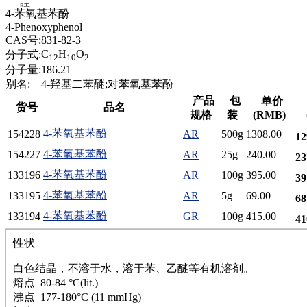
腈
4-苯氧基苯酚
精
4-Phenoxyphenol
肼
CAS号:
831-82-3
醌
C
H
O
分子式:
12
10
2
蜡
分子量:
186.21
锂
别名:
4-羟基二苯醚;对苯氧基苯酚
啉
产品
包
单价
货号
品名
磷
规格
装
(RMB)
膦
4-苯氧基苯酚
154228
AR
500g
1308.00
12
硫
铝
4-苯氧基苯酚
154227
AR
25g
240.00
23
氯
4-苯氧基苯酚
133196
AR
100g
395.00
39
镁
锰
4-苯氧基苯酚
133195
AR
5g
69.00
68
硅烷
4-苯氧基苯酚
133194
GR
100g
415.00
41
酰氯
林
性状
醚
脒
白色结晶，不溶于水，溶于苯、乙醚等有机溶剂。
钠
熔点 80-84 °C(lit.)
钼
沸点 177-180°C (11 mmHg)