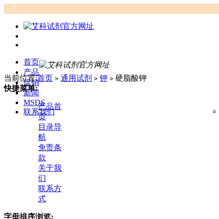
首页
产品
当前位置:
首页
通用试剂
钾
硬脂酸钾
>
>
>
促销
快捷菜单:
新闻
MSDS
产品首
联系我们
页
目录导
航
免责条
款
关于我
们
联系方
式
字母排序浏览: