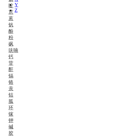
Y
啶
Z
苊
蒽
钒
酚
粉
砜
呋喃
钙
苷
酐
镉
铬
汞
钴
胍
环
镓
钾
碱
胶