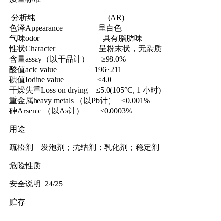
萘
铌
分析纯 (AR)
脲
色泽Appearance 呈白色
镍
气味odor 具有脂肪味
宁
性状Character 呈粉末状，无杂质
铍
含量assay（以干品计） ≥98.0%
嘌呤
酸值acid value 196~211
其它
碘值Iodine value ≤4.0
铅
干燥失重Loss on drying ≤5.0(105°C, 1 小时)
嗪
重金属heavy metals （以Pb计） ≤0.001%
醛
砷Arsenic （以As计） ≤0.0003%
炔
噻吩
用途
筛
疏松剂；发泡剂；抗结剂；乳化剂；稳定剂
砷
石
危险性质
试纸
锶
安全说明 24/25
松
素
贮存
酸
钛