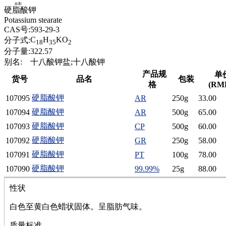
腈
硬脂酸钾
精
Potassium stearate
肼
CAS号:
593-29-3
醌
C
H
KO
分子式:
18
35
2
蜡
分子量:
322.57
锂
别名:
十八酸钾盐;十八酸钾
啉
产品规
单
货号
品名
包装
磷
格
(RM
膦
硬脂酸钾
107095
AR
250g
33.00
硫
铝
硬脂酸钾
107094
AR
500g
65.00
氯
硬脂酸钾
107093
CP
500g
60.00
镁
硬脂酸钾
107092
GR
250g
58.00
锰
硅烷
硬脂酸钾
107091
PT
100g
78.00
酰氯
硬脂酸钾
107090
99.99%
25g
88.00
林
醚
性状
脒
白色至黄白色蜡状固体。呈脂肪气味。
钠
钼
质量标准