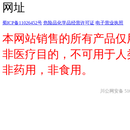
医药中间体
天然产物
标准溶液
生物/化学试剂
蜀ICP备11026452号
危险品化学品经营许可证
电子营业执照
核酸
碳水化合物
本网站销售的所有产品仅
抗生素
生物缓冲液
螯合剂/变性剂
非医疗目的，不可用于人
酶、辅酶
显色及标记试剂
非药用，非食用。
季铵盐
L-氨基酸
其它生化试剂
CBZ氨基酸
川公网安备 5101
BOC-氨基酸
Fmoc-氨基酸
氨基酸复合盐
D-氨基酸
DL-氨基酸
非天然氨基酸
N-甲基化氨基酸