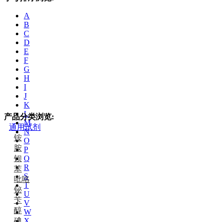
A
B
C
D
E
F
G
H
I
J
K
L
产品分类浏览:
M
通用试剂
N
铵
O
胺
P
钡
Q
R
苯
S
吡咯
T
铋
U
苄
V
醇
W
碘
X