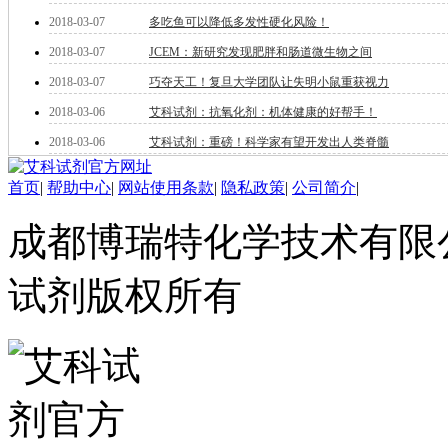
酯
2018-03-07
多吃鱼可以降低多发性硬化风险！
脂
唑
2018-03-07
JCEM：新研究发现肥胖和肠道微生物之间
材料科学
2018-03-07
巧夺天工！复旦大学团队让失明小鼠重获视力
替代能源
2018-03-06
艾科试剂：抗氧化剂：机体健康的好帮手！
生物材料
金属和陶瓷科学
2018-03-06
艾科试剂：重磅！科学家有望开发出人类脊髓
微米/纳米电子材
料
首页
|
帮助中心
|
网站使用条款
|
隐私政策
|
公司简介
|
纳米材料
有机和印刷电子学
成都博瑞特化学技术有限公司 ww
高分子科学
分析试剂
试剂版权所有
基准试剂
对照品
指示剂
染料中间体
染色剂
标准品
色谱试剂
分子筛