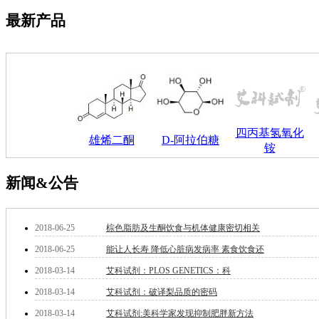
钽
最新产品
碳
糖
锑
铁
铜
酮
烷
温
四丙基氢氧化
雄烯二酮
D-阿拉伯糖
肟
铵
钨
芴
新闻&公告
烯
硒
锡
2018-06-25
棕色脂肪及生酮饮食与机体健康密切相关
锌
2018-06-25
能让人长寿 降低心脏病发病率 素食饮食还
溴
盐
2018-03-14
艾科试剂：PLOS GENETICS：科
吲哚
2018-03-14
艾科试剂：破译梨品质的密码
油
锗
2018-03-14
艾科试剂:美科学家发现抑制肥胖新方法