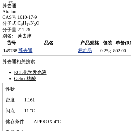
腈
莠去通
精
Atraton
肼
CAS号:
1610-17-9
醌
C
H
N
O
分子式:
9
17
5
蜡
分子量:
211.26
锂
别名:
莠去津
啉
货号
品名
产品规格
包装
单价(R
磷
莠去通
标准品
149788
0.25g
802.00
膦
硫
莠去通相关搜索
铝
氯
ECL化学发光液
镁
Gelred核酸
锰
性状
硅烷
酰氯
密度
1.161
林
醚
闪点
11 °C
脒
钠
储存条件
APPROX 4°C
钼