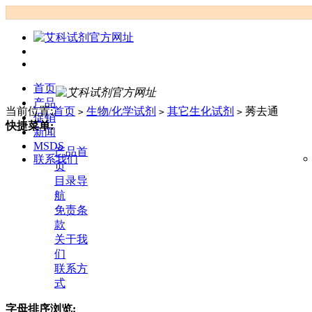
首页
产品
当前位置:
首页
生物/化学试剂
其它生化试剂
莠去通
>
>
>
促销
快捷菜单:
新闻
MSDS
产品首
联系我们
页
目录导
航
免责条
款
关于我
们
联系方
式
字母排序浏览: