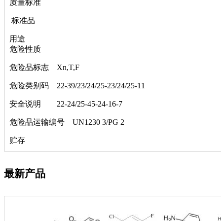
质量标准
萘
铌
标准品
脲
镍
用途
宁
危险性质
铍
嘌呤
危险品标志
Xn,T,F
其它
铅
危险类别码
22-39/23/24/25-23/24/25-11
嗪
安全说明
22-24/25-45-24-16-7
醛
炔
危险品运输编号
UN1230 3/PG 2
噻吩
筛
贮存
砷
石
试纸
最新产品
锶
松
素
酸
钛