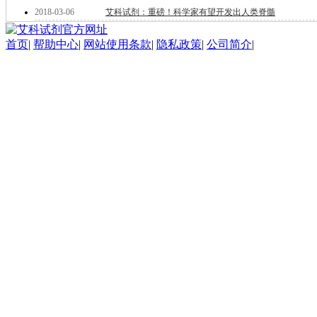
酯
2018-03-06
艾科试剂：重磅！科学家有望开发出人类脊髓
脂
唑
首页
|
帮助中心
|
网站使用条款
|
隐私政策
|
公司简介
|
材料科学
替代能源
生物材料
金属和陶瓷科学
微米/纳米电子材
料
纳米材料
有机和印刷电子学
高分子科学
分析试剂
基准试剂
对照品
指示剂
染料中间体
染色剂
标准品
色谱试剂
分子筛