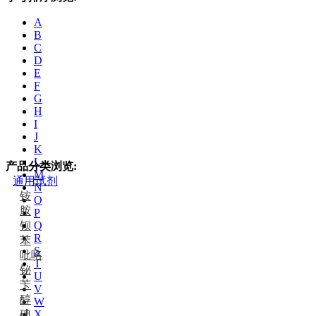
A
B
C
D
E
F
G
H
I
J
K
L
产品分类浏览:
M
通用试剂
N
铵
O
胺
P
钡
Q
R
苯
S
吡咯
T
铋
U
苄
V
醇
W
碘
X