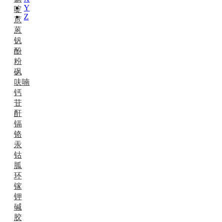
Y
啶
Z
苊
蒽
钒
酚
粉
砜
呋喃
钙
苷
酐
镉
铬
汞
钴
胍
环
镓
钾
碱
胶