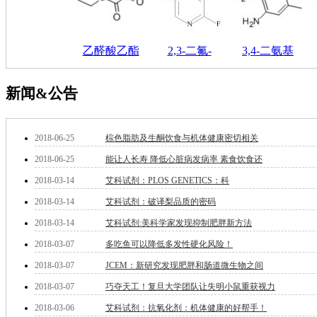
钽
碳
糖
乙醛酸乙酯
2,3-二氟-
3,4-二氨基
锑
铁
铜
新闻&公告
酮
烷
温
2018-06-25
棕色脂肪及生酮饮食与机体健康密切相关
肟
2018-06-25
能让人长寿 降低心脏病发病率 素食饮食还
钨
芴
2018-03-14
艾科试剂：PLOS GENETICS：科
烯
2018-03-14
艾科试剂：破译梨品质的密码
硒
锡
2018-03-14
艾科试剂:美科学家发现抑制肥胖新方法
锌
2018-03-07
多吃鱼可以降低多发性硬化风险！
溴
盐
2018-03-07
JCEM：新研究发现肥胖和肠道微生物之间
吲哚
2018-03-07
巧夺天工！复旦大学团队让失明小鼠重获视力
油
2018-03-06
艾科试剂：抗氧化剂：机体健康的好帮手！
锗