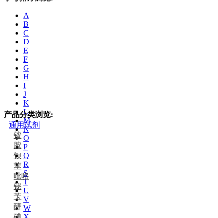
A
B
C
D
E
F
G
H
I
J
K
L
产品分类浏览:
M
通用试剂
N
铵
O
胺
P
钡
Q
R
苯
S
吡咯
T
铋
U
苄
V
醇
W
碘
X