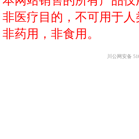
本网站销售的所有产品仅
氨基醇
多肽
非医疗目的，不可用于人
手性产品
培养基
非药用，非食用。
稀土/稀有金属试剂
硼
钯
钌
川公网安备 5101
银
铈
铱
镨
铟
镧
铼
锆
金
钇
铯
铷
铑