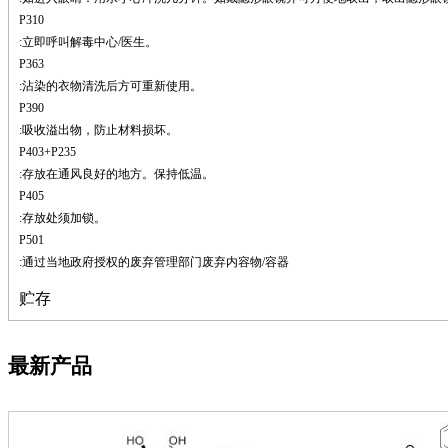
钽
P310
碳
:立即呼叫解毒中心/医生。
糖
P363
锑
:沾染的衣物清洗后方可重新使用。
铁
P390
铜
:吸收溢出物，防止材料损坏。
酮
P403+P235
烷
:存放在通风良好的地方。保持低温。
温
P405
肟
:存放处须加锁。
钨
P501
芴
:通过当地政府授权的废弃管理部门废弃内容物/容器
烯
硒
贮存
锡
锌
溴
最新产品
盐
吲哚
油
锗