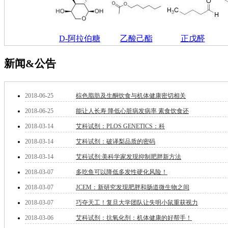
酯
脂
唑
材料科学
D-阿拉伯糖
乙酸己酯
正戊醛
替代能源
生物材料
新闻&公告
金属和陶瓷科学
微米/纳米电子材
料
2018-06-25
棕色脂肪及生酮饮食与机体健康密切相关
纳米材料
2018-06-25
能让人长寿 降低心脏病发病率 素食饮食还
有机和印刷电子学
高分子科学
2018-03-14
艾科试剂：PLOS GENETICS：科
分析试剂
2018-03-14
艾科试剂：破译梨品质的密码
基准试剂
对照品
2018-03-14
艾科试剂:美科学家发现抑制肥胖新方法
指示剂
2018-03-07
多吃鱼可以降低多发性硬化风险！
染料中间体
染色剂
2018-03-07
JCEM：新研究发现肥胖和肠道微生物之间
标准品
2018-03-07
巧夺天工！复旦大学团队让失明小鼠重获视力
色谱试剂
2018-03-06
艾科试剂：抗氧化剂：机体健康的好帮手！
分子筛