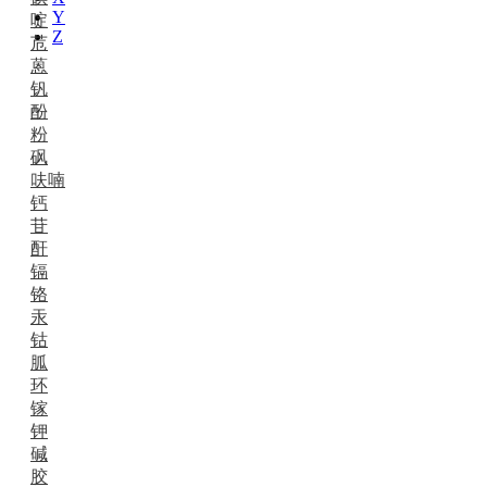
Y
啶
Z
苊
蒽
钒
酚
粉
砜
呋喃
钙
苷
酐
镉
铬
汞
钴
胍
环
镓
钾
碱
胶