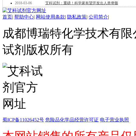
医药中间体
2018-03-06
艾科试剂：重磅！科学家有望开发出人类脊髓
天然产物
标准溶液
首页
|
帮助中心
|
网站使用条款
|
隐私政策
|
公司简介
|
生物/化学试剂
核酸
成都博瑞特化学技术有限公司 ww
碳水化合物
抗生素
试剂版权所有
生物缓冲液
螯合剂/变性剂
酶、辅酶
显色及标记试剂
季铵盐
L-氨基酸
其它生化试剂
CBZ氨基酸
BOC-氨基酸
Fmoc-氨基酸
氨基酸复合盐
D-氨基酸
蜀ICP备11026452号
危险品化学品经营许可证
电子营业执照
DL-氨基酸
非天然氨基酸
N-甲基化氨基酸