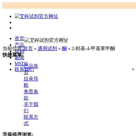
首页
产品
当前位置:
首页
通用试剂
酮
2-羟基-4-甲基苯甲酮
>
>
>
促销
快捷菜单:
新闻
MSDS
产品首
联系我们
页
目录导
航
免责条
款
关于我
们
联系方
式
字母排序浏览: