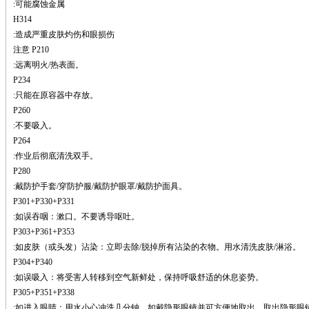
萘
:可能腐蚀金属
铌
H314
脲
:造成严重皮肤灼伤和眼损伤
镍
注意 P210
宁
:远离明火/热表面。
铍
P234
嘌呤
:只能在原容器中存放。
其它
P260
铅
:不要吸入。
嗪
P264
醛
:作业后彻底清洗双手。
炔
P280
噻吩
:戴防护手套/穿防护服/戴防护眼罩/戴防护面具。
筛
P301+P330+P331
砷
:如误吞咽：漱口。不要诱导呕吐。
石
P303+P361+P353
试纸
:如皮肤（或头发）沾染：立即去除/脱掉所有沾染的衣物。用水清洗皮肤/淋浴。
锶
P304+P340
松
:如误吸入：将受害人转移到空气新鲜处，保持呼吸舒适的休息姿势。
素
酸
P305+P351+P338
钛
:如进入眼睛：用水小心冲洗几分钟。如戴隐形眼镜并可方便地取出，取出隐形眼