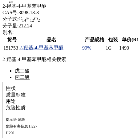
腈
2-羟基-4-甲基苯甲酮
精
CAS号:
3098-18-8
肼
C
H
O
分子式:
14
12
2
醌
分子量:
212.24
蜡
别名:
锂
货号
品名
产品规格
包装
单价(R
啉
2-羟基-4-甲基苯甲酮
151753
99%
1G
1490
磷
膦
2-羟基-4-甲基苯甲酮相关搜索
硫
铝
戊二酸
氯
丙二酸
镁
锰
性状
硅烷
质量标准
酰氯
用途
林
危险性质
醚
提示语 危险
脒
钠
危险有害信息 H227
钼
H290