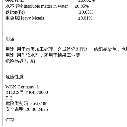
砷Arsenic ≤0.002%
钽
水不溶物Insoluble matter in water ≤0.05%
碳
铁Iron(Fe) ≤0.05%
糖
重金属Heavy Metals ≤0.01%
锑
铁
铜
用途
酮
烷
用途 用于肉类加工处理、合成洗涤剂配方、纺织品染色，也
温
用途 用作软水剂，还用于糖果工业等
肟
危险品标志 Xi
钨
芴
危险性质
烯
硒
WGK Germany 1
锡
RTECS号 YK4570000
锌
F 3
溴
危险类别码 36/37/38
盐
安全说明 26-36-24/25
吲哚
油
贮存
锗