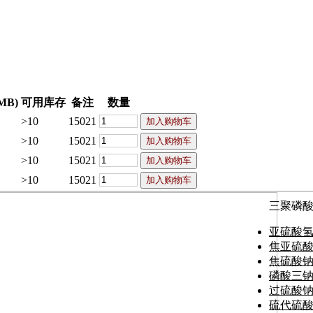
MB)
可用库存
备注
数量
>10
15021
>10
15021
>10
15021
>10
15021
三聚磷
亚硫酸
焦亚硫
焦硫酸
磷酸三
过硫酸
硫代硫