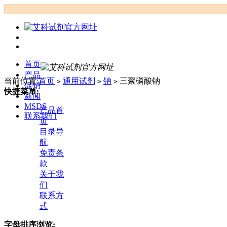
首页
产品
当前位置:
首页
通用试剂
钠
三聚磷酸钠
>
>
>
促销
快捷菜单:
新闻
MSDS
产品首
联系我们
页
目录导
航
免责条
款
关于我
们
联系方
式
字母排序浏览: