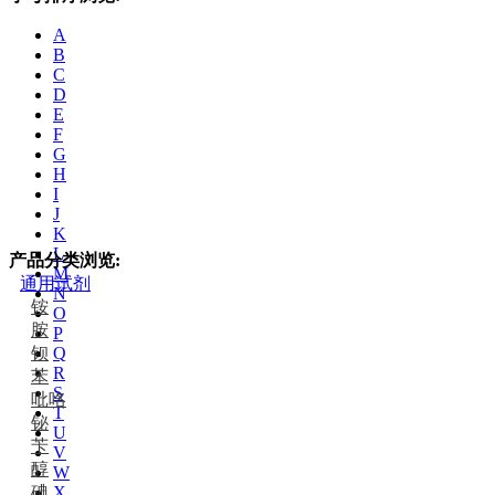
A
B
C
D
E
F
G
H
I
J
K
L
产品分类浏览:
M
通用试剂
N
铵
O
胺
P
钡
Q
R
苯
S
吡咯
T
铋
U
苄
V
醇
W
碘
X