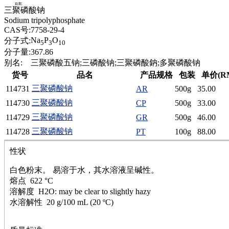
腈
三聚磷酸钠
精
Sodium tripolyphosphate
肼
CAS号:
7758-29-4
醌
Na
P
O
分子式:
5
3
10
蜡
分子量:
367.86
锂
别名:
三聚磷酸五钠;三磷酸钠;三聚磷酸鈉;多聚磷酸钠
啉
货号
品名
产品规格
包装
单价(R
磷
三聚磷酸钠
114731
AR
500g
35.00
膦
硫
三聚磷酸钠
114730
CP
500g
33.00
铝
三聚磷酸钠
114729
GR
500g
46.00
氯
三聚磷酸钠
114728
PT
100g
88.00
镁
锰
性状
硅烷
酰氯
白色粉末。 易溶于水，其水溶液呈碱性。
林
熔点 622 °C
醚
溶解度 H2O: may be clear to slightly hazy
脒
水溶解性 20 g/100 mL (20 ºC)
钠
钼