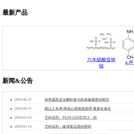
酯
脂
最新产品
唑
材料科学
替代能源
生物材料
金属和陶瓷科学
微米/纳米电子材
料
六水硫酸亚铁
纳米材料
4-甲
铵
有机和印刷电子学
高分子科学
分析试剂
新闻&公告
基准试剂
对照品
指示剂
2018-06-25
棕色脂肪及生酮饮食与机体健康密切相关
染料中间体
2018-06-25
能让人长寿 降低心脏病发病率 素食饮食还
染色剂
标准品
2018-03-14
艾科试剂：PLOS GENETICS：科
色谱试剂
2018-03-14
艾科试剂：破译梨品质的密码
分子筛