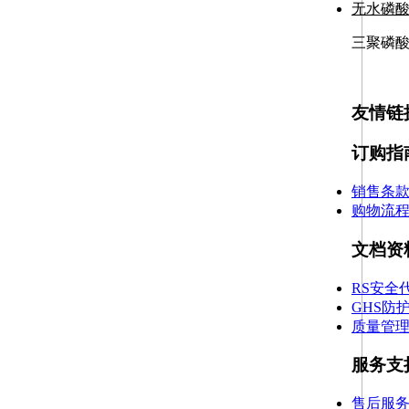
无水磷
三聚磷
友情链
订购指
销售条
购物流
文档资
RS安全
GHS防
质量管
服务支
售后服