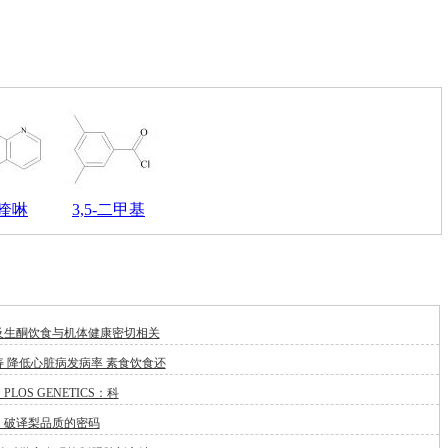
溴喹啉
3,5-二甲基
及生酮饮食与机体健康密切相关
 降低心脏病发病率 素食饮食还
LOS GENETICS：科
：破译梨品质的密码