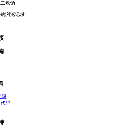
酸二氢钠
酸钠浏览记录
接
南
款
程
料
代码
护代码
理
持
务