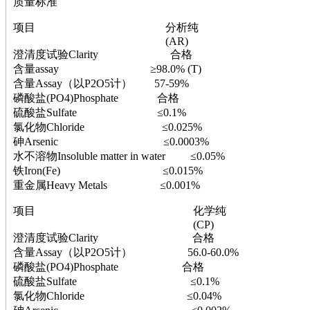
质量标准
萘
铌
项目 分析纯
脲
(AR)
镍
澄清度试验Clarity 合格
宁
含量assay ≥98.0% (T)
铍
含量Assay（以P2O5计） 57-59%
嘌呤
磷酸盐(PO4)Phosphate 合格
其它
硫酸盐Sulfate ≤0.1%
铅
氯化物Chloride ≤0.025%
嗪
砷Arsenic ≤0.0003%
醛
水不溶物Insoluble matter in water ≤0.05%
炔
铁Iron(Fe) ≤0.015%
噻吩
重金属Heavy Metals ≤0.001%
筛
砷
项目 化学纯
石
(CP)
试纸
澄清度试验Clarity 合格
锶
含量Assay（以P2O5计） 56.0-60.0%
松
磷酸盐(PO4)Phosphate 合格
素
硫酸盐Sulfate ≤0.1%
酸
氯化物Chloride ≤0.04%
钛