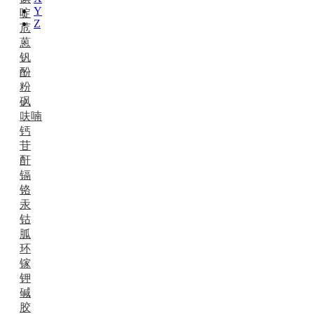
Y
啶
Z
苊
蒽
钒
酚
粉
砜
呋喃
钙
苷
酐
镉
铬
汞
钴
胍
环
镓
钾
碱
胶