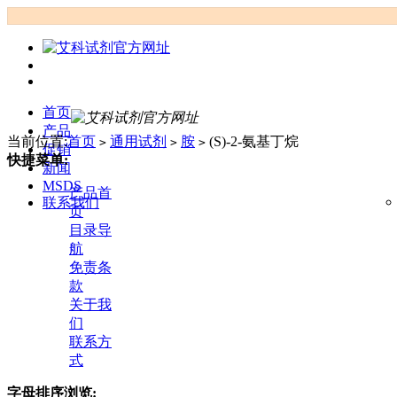
首页
产品
当前位置:
首页
通用试剂
胺
(S)-2-氨基丁烷
>
>
>
促销
快捷菜单:
新闻
MSDS
产品首
联系我们
页
目录导
航
免责条
款
关于我
们
联系方
式
字母排序浏览: