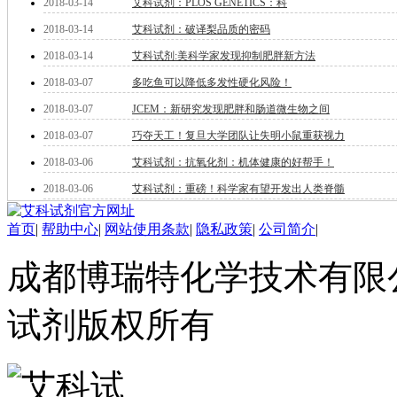
2018-03-14
艾科试剂：PLOS GENETICS：科
酯
脂
2018-03-14
艾科试剂：破译梨品质的密码
唑
2018-03-14
艾科试剂:美科学家发现抑制肥胖新方法
材料科学
2018-03-07
多吃鱼可以降低多发性硬化风险！
替代能源
生物材料
2018-03-07
JCEM：新研究发现肥胖和肠道微生物之间
金属和陶瓷科学
2018-03-07
巧夺天工！复旦大学团队让失明小鼠重获视力
微米/纳米电子材
料
2018-03-06
艾科试剂：抗氧化剂：机体健康的好帮手！
纳米材料
2018-03-06
艾科试剂：重磅！科学家有望开发出人类脊髓
有机和印刷电子学
高分子科学
首页
|
帮助中心
|
网站使用条款
|
隐私政策
|
公司简介
|
分析试剂
基准试剂
成都博瑞特化学技术有限公司 ww
对照品
指示剂
染料中间体
试剂版权所有
染色剂
标准品
色谱试剂
分子筛