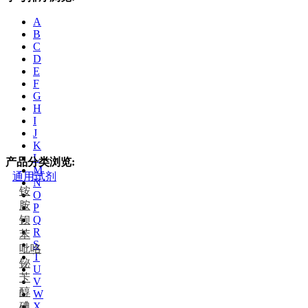
A
B
C
D
E
F
G
H
I
J
K
L
产品分类浏览:
M
通用试剂
N
铵
O
胺
P
钡
Q
R
苯
S
吡咯
T
铋
U
苄
V
醇
W
碘
X