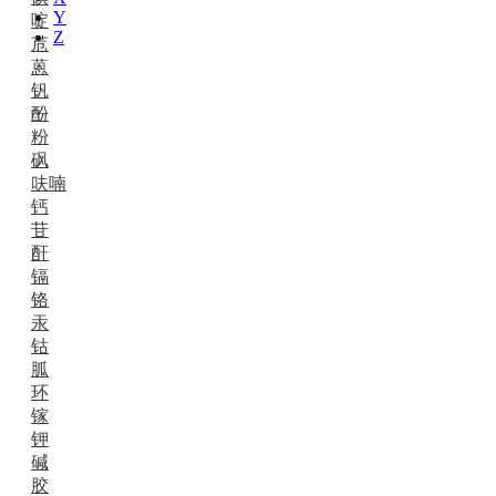
Y
啶
Z
苊
蒽
钒
酚
粉
砜
呋喃
钙
苷
酐
镉
铬
汞
钴
胍
环
镓
钾
碱
胶