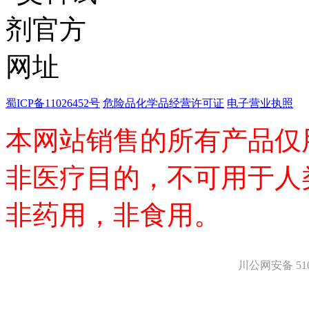
医药中间体
天然产物
标准溶液
生物/化学试剂
核酸
碳水化合物
抗生素
蜀ICP备11026452号
危险品化学品经营许可证
电子营业执照
生物缓冲液
螯合剂/变性剂
本网站销售的所有产品仅
酶、辅酶
显色及标记试剂
季铵盐
非医疗目的，不可用于人
L-氨基酸
其它生化试剂
CBZ氨基酸
非药用，非食用。
BOC-氨基酸
Fmoc-氨基酸
氨基酸复合盐
D-氨基酸
川公网安备 5101
DL-氨基酸
非天然氨基酸
N-甲基化氨基酸