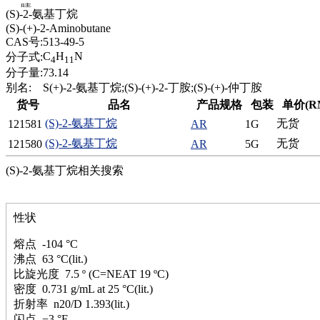
腈
(S)-2-氨基丁烷
精
(S)-(+)-2-Aminobutane
肼
CAS号:
513-49-5
醌
C
H
N
分子式:
4
11
蜡
分子量:
73.14
锂
别名:
S(+)-2-氨基丁烷;(S)-(+)-2-丁胺;(S)-(+)-仲丁胺
啉
货号
品名
产品规格
包装
单价(R
磷
(S)-2-氨基丁烷
无货
121581
AR
1G
膦
硫
(S)-2-氨基丁烷
无货
121580
AR
5G
铝
(S)-2-氨基丁烷相关搜索
氯
镁
锰
性状
硅烷
酰氯
熔点 -104 °C
林
沸点 63 °C(lit.)
醚
比旋光度 7.5 º (C=NEAT 19 ºC)
脒
密度 0.731 g/mL at 25 °C(lit.)
钠
折射率 n20/D 1.393(lit.)
钼
闪点 −3 °F