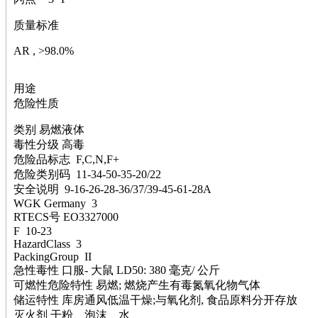
萘
铌
质量标准
脲
镍
AR , >98.0%
宁
铍
用途
嘌呤
危险性质
其它
铅
类别 易燃液体
嗪
毒性分级 高毒
醛
危险品标志 F,C,N,F+
炔
危险类别码 11-34-50-35-20/22
噻吩
安全说明 9-16-26-28-36/37/39-45-61-28A
筛
WGK Germany 3
砷
RTECS号 EO3327000
石
F 10-23
试纸
HazardClass 3
PackingGroup II
锶
急性毒性 口服- 大鼠 LD50: 380 毫克/ 公斤
松
可燃性危险特性 易燃; 燃烧产生有毒氮氧化物气体
素
储运特性 库房通风低温干燥;与氧化剂, 食品原料分开存放
酸
灭火剂 干粉、泡沫、水
钛