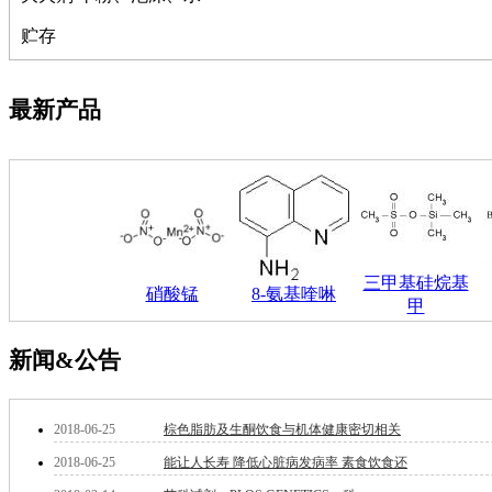
钽
贮存
碳
糖
锑
最新产品
铁
铜
酮
烷
温
肟
钨
芴
三甲基硅烷基
硝酸锰
8-氨基喹啉
烯
甲
硒
锡
新闻&公告
锌
溴
盐
2018-06-25
棕色脂肪及生酮饮食与机体健康密切相关
吲哚
油
2018-06-25
能让人长寿 降低心脏病发病率 素食饮食还
锗