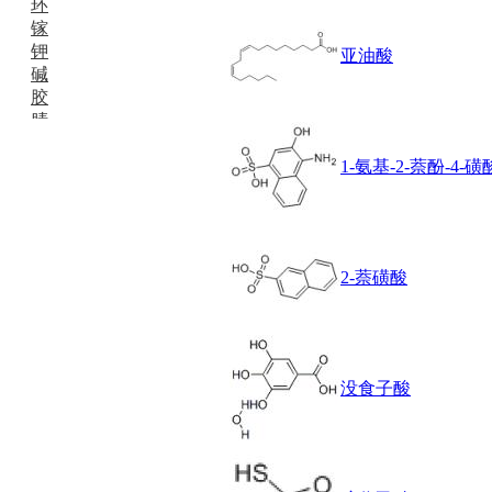
环
镓
钾
亚油酸
碱
胶
腈
精
肼
1-氨基-2-萘酚-4-磺
醌
蜡
锂
啉
2-萘磺酸
磷
膦
硫
铝
氯
没食子酸
镁
锰
硅烷
酰氯
林