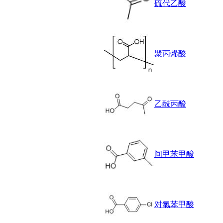
硫代乙酸
醚
脒
钠
钼
萘
聚丙烯酸
铌
脲
镍
宁
铍
乙酰丙酸
嘌呤
其它
铅
嗪
间甲苯甲酸
醛
炔
噻吩
筛
砷
对氯苯甲酸
石
试纸