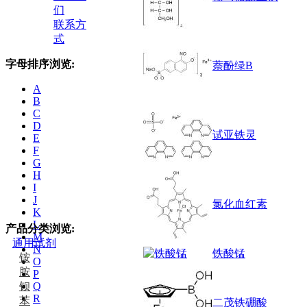
们
联系方
式
字母排序浏览:
萘酚绿B
A
B
C
D
试亚铁灵
E
F
G
H
I
J
氯化血红素
K
L
产品分类浏览:
M
通用试剂
N
铁酸锰
铵
O
胺
P
钡
Q
R
苯
二茂铁硼酸