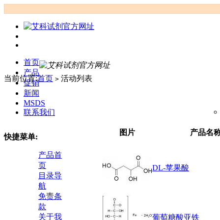
首页
产品
当前位置:
首页
活动列表
>
促销
新闻
MSDS
联系我们
图片
产品名
快捷菜单:
产品首
页
DL-苹果酸
目录导
航
免责条
款
关于我
葡萄糖酸亚铁