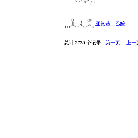
染色剂
标准品
色谱试剂
亚氨基二乙酸
分子筛
医药中间体
天然产物
总计
2730
个记录
第一页 ...
上一
标准溶液
生物/化学试剂
核酸
碳水化合物
抗生素
生物缓冲液
螯合剂/变性剂
酶、辅酶
显色及标记试剂
季铵盐
L-氨基酸
其它生化试剂
CBZ氨基酸
BOC-氨基酸
Fmoc-氨基酸