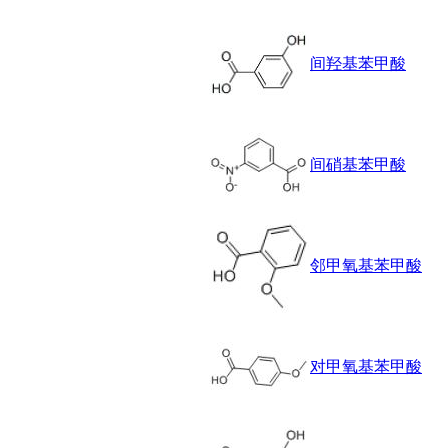
锶
松
素
间羟基苯甲酸
酸
钛
钽
碳
糖
间硝基苯甲酸
锑
铁
铜
酮
烷
邻甲氧基苯甲酸
温
肟
钨
芴
对甲氧基苯甲酸
烯
硒
锡
锌