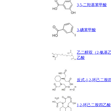
溴
3,5-二羟基苯甲酸
盐
吲哚
油
锗
酯
3-碘苯甲酸
脂
唑
材料科学
替代能源
乙二醇双（2-氨基
生物材料
乙酸
金属和陶瓷科学
微米/纳米电子材
料
纳米材料
有机和印刷电子学
反式-1,2-环己二胺
高分子科学
分析试剂
基准试剂
对照品
1,2-环己二胺四乙酸
指示剂
染料中间体