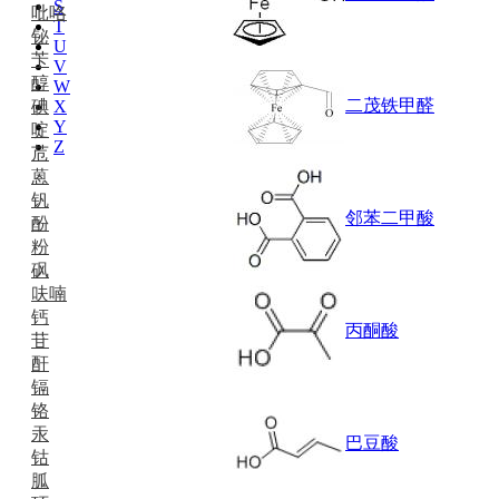
S
吡咯
T
铋
U
苄
V
醇
W
二茂铁甲醛
碘
X
Y
啶
Z
苊
蒽
钒
邻苯二甲酸
酚
粉
砜
呋喃
钙
丙酮酸
苷
酐
镉
铬
汞
巴豆酸
钴
胍